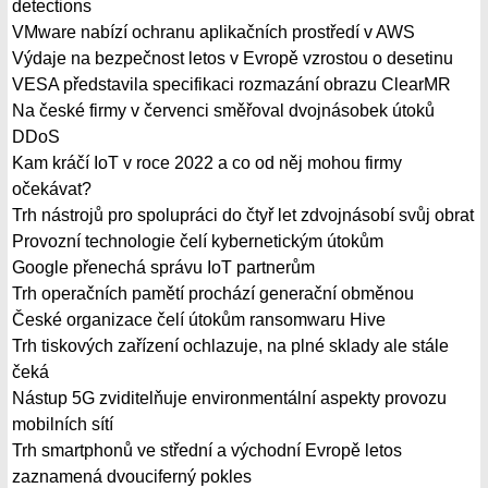
detections
VMware nabízí ochranu aplikačních prostředí v AWS
Výdaje na bezpečnost letos v Evropě vzrostou o desetinu
VESA představila specifikaci rozmazání obrazu ClearMR
Na české firmy v červenci směřoval dvojnásobek útoků
DDoS
Kam kráčí IoT v roce 2022 a co od něj mohou firmy
očekávat?
Trh nástrojů pro spolupráci do čtyř let zdvojnásobí svůj obrat
Provozní technologie čelí kybernetickým útokům
Google přenechá správu IoT partnerům
Trh operačních pamětí prochází generační obměnou
České organizace čelí útokům ransomwaru Hive
Trh tiskových zařízení ochlazuje, na plné sklady ale stále
čeká
Nástup 5G zviditelňuje environmentální aspekty provozu
mobilních sítí
Trh smartphonů ve střední a východní Evropě letos
zaznamená dvouciferný pokles