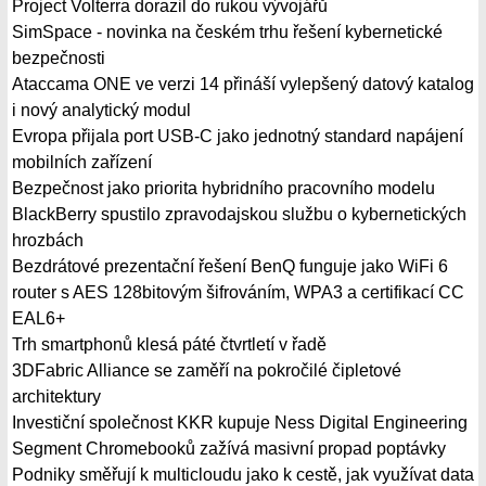
Project Volterra dorazil do rukou vývojářů
SimSpace - novinka na českém trhu řešení kybernetické
bezpečnosti
Ataccama ONE ve verzi 14 přináší vylepšený datový katalog
i nový analytický modul
Evropa přijala port USB-C jako jednotný standard napájení
mobilních zařízení
Bezpečnost jako priorita hybridního pracovního modelu
BlackBerry spustilo zpravodajskou službu o kybernetických
hrozbách
Bezdrátové prezentační řešení BenQ funguje jako WiFi 6
router s AES 128bitovým šifrováním, WPA3 a certifikací CC
EAL6+
Trh smartphonů klesá páté čtvrtletí v řadě
3DFabric Alliance se zaměří na pokročilé čipletové
architektury
Investiční společnost KKR kupuje Ness Digital Engineering
Segment Chromebooků zažívá masivní propad poptávky
Podniky směřují k multicloudu jako k cestě, jak využívat data