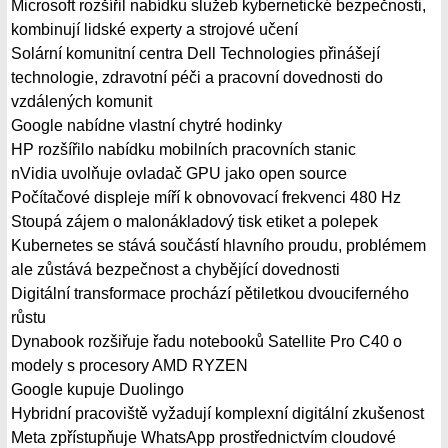
Microsoft rozšířil nabídku služeb kybernetické bezpečnosti,
kombinují lidské experty a strojové učení
Solární komunitní centra Dell Technologies přinášejí
technologie, zdravotní péči a pracovní dovednosti do
vzdálených komunit
Google nabídne vlastní chytré hodinky
HP rozšířilo nabídku mobilních pracovních stanic
nVidia uvolňuje ovladač GPU jako open source
Počítačové displeje míří k obnovovací frekvenci 480 Hz
Stoupá zájem o malonákladový tisk etiket a polepek
Kubernetes se stává součástí hlavního proudu, problémem
ale zůstává bezpečnost a chybějící dovednosti
Digitální transformace prochází pětiletkou dvouciferného
růstu
Dynabook rozšiřuje řadu notebooků Satellite Pro C40 o
modely s procesory AMD RYZEN
Google kupuje Duolingo
Hybridní pracoviště vyžadují komplexní digitální zkušenost
Meta zpřístupňuje WhatsApp prostřednictvím cloudové