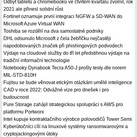
Odbyt tabletů a chromebooků ve čtvrtém kvartálu zvolnil, rok
2021 ale přinesl solidní růst
Fortinet oznamuje první integraci NGFW a SD-WAN do
Microsoft Azure Virtual WAN
Toshiba se rozdělí na dva samostatné podniky
DHL odsunulo Microsoft z čela žebříčku nejčastěji
napodobovaných značek při phishingových podvodech
Výdaje na cloudové služby do tří let předstihnou výdaje na
tradiční informační technologie
Notebooky Dynabook Tecra A50-J prošly testy dle norem
MIL-STD-810H
Fujitsu se bude věnovat etickým otázkám umělé inteligence
CAD v roce 2022: Odvážné vize pro dnešek i pro
budoucnost
Pure Storage zahájil strategickou spolupráci s AWS pro
platformu Portworx
Intel kupuje kontraktačního výrobce polovodičů Tower Semi
Kyberútočníci cílí na linuxové systémy ransomwarovými a
cryptojackingovými útoky