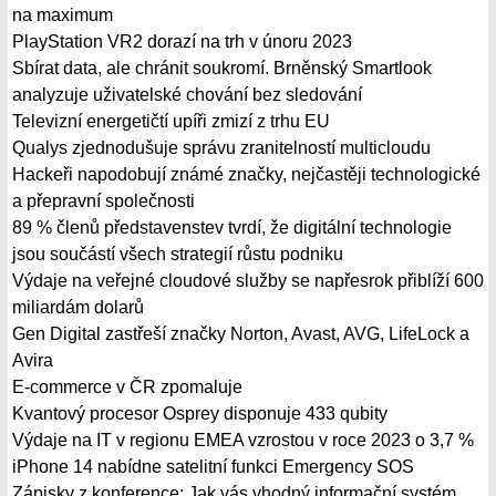
na maximum
PlayStation VR2 dorazí na trh v únoru 2023
Sbírat data, ale chránit soukromí. Brněnský Smartlook
analyzuje uživatelské chování bez sledování
Televizní energetičtí upíři zmizí z trhu EU
Qualys zjednodušuje správu zranitelností multicloudu
Hackeři napodobují známé značky, nejčastěji technologické
a přepravní společnosti
89 % členů představenstev tvrdí, že digitální technologie
jsou součástí všech strategií růstu podniku
Výdaje na veřejné cloudové služby se napřesrok přiblíží 600
miliardám dolarů
Gen Digital zastřeší značky Norton, Avast, AVG, LifeLock a
Avira
E-commerce v ČR zpomaluje
Kvantový procesor Osprey disponuje 433 qubity
Výdaje na IT v regionu EMEA vzrostou v roce 2023 o 3,7 %
iPhone 14 nabídne satelitní funkci Emergency SOS
Zápisky z konference: Jak vás vhodný informační systém