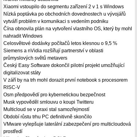
Xiaomi vstoupilo do segmentu zařízení 2 v 1 s Windows
Nízká poptávka po obchodních dovednostech u vývojářů
vytváří problém v komunikaci s vedením podniku
Čína obnovila plán na vytvoření vlastního OS, který by mohl
nahradit Windows
Celosvětové dodávky počítačů letos klesnou o 9,5 %
Siemens a nVidia rozšířují partnerství v oblasti
průmyslových světů metavers
Český Easy Software dokončil pilotní projekt umožňující
digitalizovat státy
V září by na trh mohl dorazit první notebook s procesorem
RISC-V
Osm předpovědí pro kybernetickou bezpečnost
Musk vypověděl smlouvu o koupi Twitteru
Multicloud se v praxi stal samozřejmostí
Období růstu trhu PC definitivně skončilo
VMware vylepšuje laterální zabezpečení pro multicloudová
prostředí