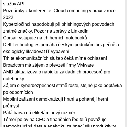
služby API
Poznámky z konference: Cloud computing v praxi v roce
2022
Kyberzločinci napodobují při phishingových podvodech
známé značky. Pozor na zprávy z LinkedIn
Corsair vstupuje na trh herních notebooků
Dell Technologies pomáhá českým podnikům bezpečně a
ekologicky likvidovat IT vybavení
Trh telekomunikačních služeb čeká mírné ochlazení
Broadcom má zájem o převzetí firmy VMware
AMD aktualizovalo nabídku základních procesorů pro
notebooky
Zájem o kyberbezpečnost strmě roste, stejně jako poptávka
po odbornících
Mobilní zařízení demokratizují hraní a pohánějí herní
průmysl
Pátá barva dá etiketám nový rozměr
Téměř polovina CFO a finančních ředitelů považuje
samoobslužná data a analytiku za hnací sílu produktivity