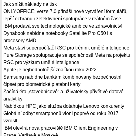
Jak snížit náklady na tisk
ONLYOFFICE: verze 7.0 přináší nové vytváření formulářů,
lepší ochranu i zefektivnění spolupráce v reálném čase
IBM prodává své technologické ambice ve zdravotnictví
Dynabook nabídne notebooky Satellite Pro C50 i s
procesory AMD
Meta staví superpočítač RSC pro trénink umělé inteligence
Pure Storage spolupracuje se společností Meta na projektu
RSC pro výzkum umělé inteligence
Apple je nejhodnotnější značkou roku 2022
Samsung nabídne bankám kombinovaný bezpečnostní
čipset pro biometrické platební karty
Začíná éra „stavebnicové“ a uživatelsky přívětivé datové
analytiky
Nabídkou HPC jako služba dotahuje Lenovo konkurenty
Globální odbyt smartphonů vloni poprvé od roku 2017
vzrostl
IBM otevírá nová pracoviště IBM Client Engineering v
Praze, Varšavě a Moskvě