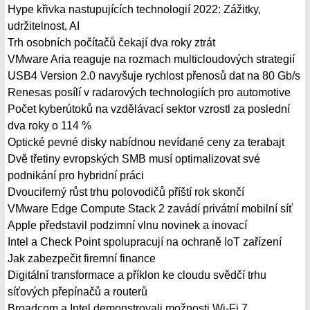
Hype křivka nastupujících technologií 2022: Zážitky,
udržitelnost, AI
Trh osobních počítačů čekají dva roky ztrát
VMware Aria reaguje na rozmach multicloudových strategií
USB4 Version 2.0 navyšuje rychlost přenosů dat na 80 Gb/s
Renesas posílí v radarových technologiích pro automotive
Počet kyberútoků na vzdělávací sektor vzrostl za poslední
dva roky o 114 %
Optické pevné disky nabídnou nevídané ceny za terabajt
Dvě třetiny evropských SMB musí optimalizovat své
podnikání pro hybridní práci
Dvouciferný růst trhu polovodičů příští rok skončí
VMware Edge Compute Stack 2 zavádí privátní mobilní síť
Apple představil podzimní vlnu novinek a inovací
Intel a Check Point spolupracují na ochraně IoT zařízení
Jak zabezpečit firemní finance
Digitální transformace a příklon ke cloudu svědčí trhu
síťových přepínačů a routerů
Broadcom a Intel demonstrovali možnosti Wi-Fi 7