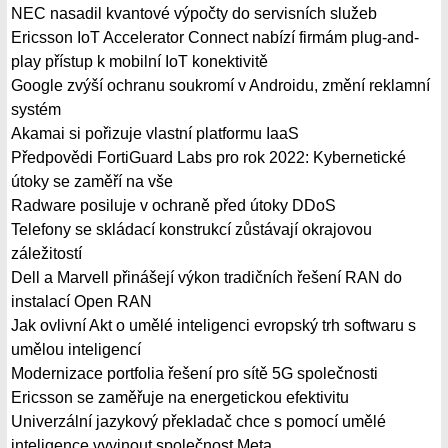
NEC nasadil kvantové výpočty do servisních služeb
Ericsson IoT Accelerator Connect nabízí firmám plug-and-
play přístup k mobilní IoT konektivitě
Google zvýší ochranu soukromí v Androidu, změní reklamní
systém
Akamai si pořizuje vlastní platformu IaaS
Předpovědi FortiGuard Labs pro rok 2022: Kybernetické
útoky se zaměří na vše
Radware posiluje v ochraně před útoky DDoS
Telefony se skládací konstrukcí zůstávají okrajovou
záležitostí
Dell a Marvell přinášejí výkon tradičních řešení RAN do
instalací Open RAN
Jak ovlivní Akt o umělé inteligenci evropský trh softwaru s
umělou inteligencí
Modernizace portfolia řešení pro sítě 5G společnosti
Ericsson se zaměřuje na energetickou efektivitu
Univerzální jazykový překladač chce s pomocí umělé
inteligence vyvinout společnost Meta