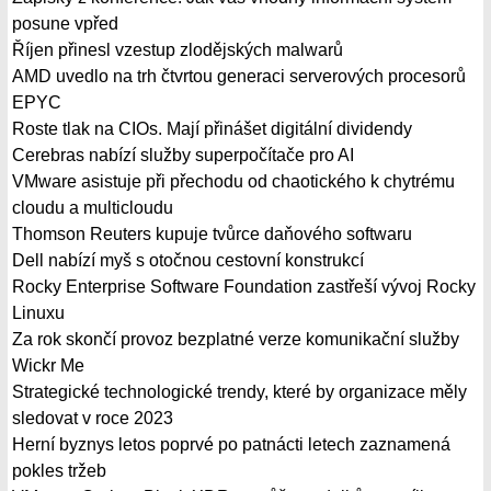
posune vpřed
Říjen přinesl vzestup zlodějských malwarů
AMD uvedlo na trh čtvrtou generaci serverových procesorů
EPYC
Roste tlak na CIOs. Mají přinášet digitální dividendy
Cerebras nabízí služby superpočítače pro AI
VMware asistuje při přechodu od chaotického k chytrému
cloudu a multicloudu
Thomson Reuters kupuje tvůrce daňového softwaru
Dell nabízí myš s otočnou cestovní konstrukcí
Rocky Enterprise Software Foundation zastřeší vývoj Rocky
Linuxu
Za rok skončí provoz bezplatné verze komunikační služby
Wickr Me
Strategické technologické trendy, které by organizace měly
sledovat v roce 2023
Herní byznys letos poprvé po patnácti letech zaznamená
pokles tržeb