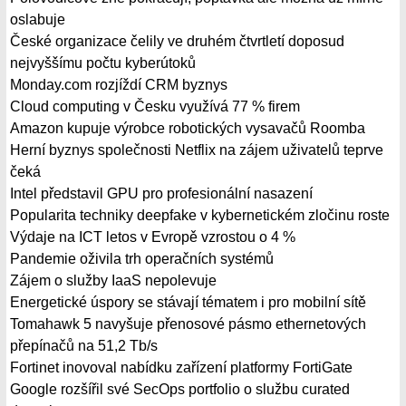
oslabuje
České organizace čelily ve druhém čtvrtletí doposud
nejvyššímu počtu kyberútoků
Monday.com rozjíždí CRM byznys
Cloud computing v Česku využívá 77 % firem
Amazon kupuje výrobce robotických vysavačů Roomba
Herní byznys společnosti Netflix na zájem uživatelů teprve
čeká
Intel představil GPU pro profesionální nasazení
Popularita techniky deepfake v kybernetickém zločinu roste
Výdaje na ICT letos v Evropě vzrostou o 4 %
Pandemie oživila trh operačních systémů
Zájem o služby IaaS nepolevuje
Energetické úspory se stávají tématem i pro mobilní sítě
Tomahawk 5 navyšuje přenosové pásmo ethernetových
přepínačů na 51,2 Tb/s
Fortinet inovoval nabídku zařízení platformy FortiGate
Google rozšířil své SecOps portfolio o službu curated