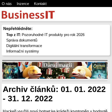
O nás
Inzerce
Kontakt
Nepřehlédněte:
Top z IT:
Pozoruhodné IT produkty pro rok 2026
Správa dokumentů
Digitální transformace
Informační systémy
Archiv článků: 01. 01. 2022
- 31. 12. 2022
Hackeři využili nový botnet ke krádeži kryptoměn v hodnotě