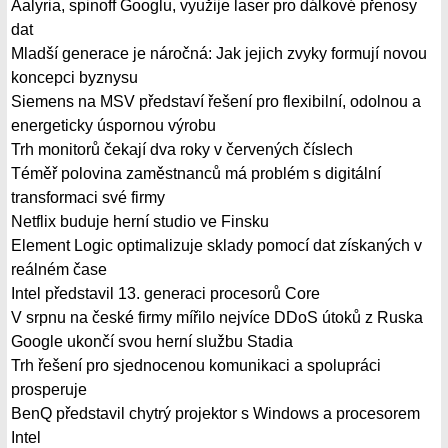
Aalyria, spinoff Googlu, využije laser pro dálkové přenosy
dat
Mladší generace je náročná: Jak jejich zvyky formují novou
koncepci byznysu
Siemens na MSV představí řešení pro flexibilní, odolnou a
energeticky úspornou výrobu
Trh monitorů čekají dva roky v červených číslech
Téměř polovina zaměstnanců má problém s digitální
transformaci své firmy
Netflix buduje herní studio ve Finsku
Element Logic optimalizuje sklady pomocí dat získaných v
reálném čase
Intel představil 13. generaci procesorů Core
V srpnu na české firmy mířilo nejvíce DDoS útoků z Ruska
Google ukončí svou herní službu Stadia
Trh řešení pro sjednocenou komunikaci a spolupráci
prosperuje
BenQ představil chytrý projektor s Windows a procesorem
Intel