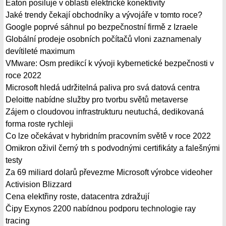
Eaton posiluje v oblasti elektrické konektivity
Jaké trendy čekají obchodníky a vývojáře v tomto roce?
Google poprvé sáhnul po bezpečnostní firmě z Izraele
Globální prodeje osobních počítačů vloni zaznamenaly
devítileté maximum
VMware: Osm predikcí k vývoji kybernetické bezpečnosti v
roce 2022
Microsoft hledá udržitelná paliva pro svá datová centra
Deloitte nabídne služby pro tvorbu světů metaverse
Zájem o cloudovou infrastrukturu neutuchá, dedikovaná
forma roste rychleji
Co lze očekávat v hybridním pracovním světě v roce 2022
Omikron oživil černý trh s podvodnými certifikáty a falešnými
testy
Za 69 miliard dolarů převezme Microsoft výrobce videoher
Activision Blizzard
Cena elektřiny roste, datacentra zdražují
Čipy Exynos 2200 nabídnou podporu technologie ray
tracing