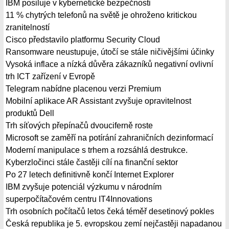
IBM posiluje v kybernetické bezpečnosti
11 % chytrých telefonů na světě je ohroženo kritickou
zranitelností
Cisco představilo platformu Security Cloud
Ransomware neustupuje, útočí se stále ničivějšími účinky
Vysoká inflace a nízká důvěra zákazníků negativní ovlivní
trh ICT zařízení v Evropě
Telegram nabídne placenou verzi Premium
Mobilní aplikace AR Assistant zvyšuje opravitelnost
produktů Dell
Trh síťových přepínačů dvouciferně roste
Microsoft se zaměří na potírání zahraničních dezinformací
Moderní manipulace s trhem a rozsáhlá destrukce.
Kyberzločinci stále častěji cílí na finanční sektor
Po 27 letech definitivně končí Internet Explorer
IBM zvyšuje potenciál výzkumu v národním
superpočítačovém centru IT4Innovations
Trh osobních počítačů letos čeká téměř desetinový pokles
Česká republika je 5. evropskou zemí nejčastěji napadanou