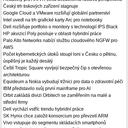
Český trh tiskových zařízení stagnuje
Google Cloud a VMware rozšiřují globální partnerství
Intel uvedl na trh grafické karty Arc pro notebooky
Dell rozšiřuje portfolio o monitory s technologií IPS Black
HP akvizicí Poly posiluje v oblasti hybridní práce
Palo Alto Networks nabízí službu cloudového NGFW pro
AWS
Počet kybernetických útoků stoupl loni v Česku o pětinu,
úspěšný je každý desátý
Čeští Tropic Square vyvíjejí bezpečný čip s otevřenou
architekturou
Equideum a Nokia vybudují tržnici pro data o zdravotní péči
IBM představilo svůj první mainframe pro AI
Orbit zakládá divizi Orbitech se zaměřením na malé a
střední firmy
Dell vychází vstříc trendu hybridní práce
SK Hynix chce založit konsorcium pro převzetí ARM
Vivo vstupuje do segmentu skládacích smartphonů