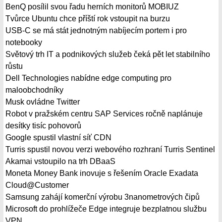
BenQ posílil svou řadu herních monitorů MOBIUZ
Tvůrce Ubuntu chce příští rok vstoupit na burzu
USB-C se má stát jednotným nabíjecím portem i pro
notebooky
Světový trh IT a podnikových služeb čeká pět let stabilního
růstu
Dell Technologies nabídne edge computing pro
maloobchodníky
Musk ovládne Twitter
Robot v pražském centru SAP Services ročně naplánuje
desítky tisíc pohovorů
Google spustil vlastní síť CDN
Turris spustil novou verzi webového rozhraní Turris Sentinel
Akamai vstoupilo na trh DBaaS
Moneta Money Bank inovuje s řešením Oracle Exadata
Cloud@Customer
Samsung zahájí komerční výrobu 3nanometrových čipů
Microsoft do prohlížeče Edge integruje bezplatnou službu
VPN