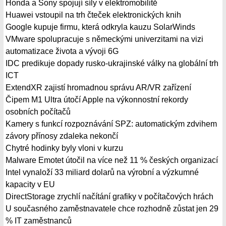
Honda a Sony spojují síly v elektromobilitě
Huawei vstoupil na trh čteček elektronických knih
Google kupuje firmu, která odkryla kauzu SolarWinds
VMware spolupracuje s německými univerzitami na vizi
automatizace života a vývoji 6G
IDC predikuje dopady rusko-ukrajinské války na globální trh
ICT
ExtendXR zajistí hromadnou správu AR/VR zařízení
Čipem M1 Ultra útočí Apple na výkonnostní rekordy
osobních počítačů
Kamery s funkcí rozpoznávání SPZ: automatickým zdvihem
závory přínosy zdaleka nekončí
Chytré hodinky byly vloni v kurzu
Malware Emotet útočil na více než 11 % českých organizací
Intel vynaloží 33 miliard dolarů na výrobní a výzkumné
kapacity v EU
DirectStorage zrychlí načítání grafiky v počítačových hrách
U současného zaměstnavatele chce rozhodně zůstat jen 29
% IT zaměstnanců