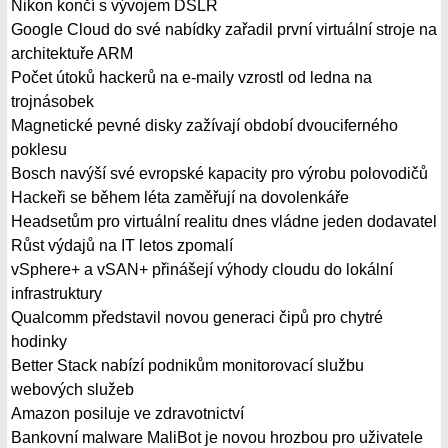
Nikon končí s vývojem DSLR
Google Cloud do své nabídky zařadil první virtuální stroje na
architektuře ARM
Počet útoků hackerů na e-maily vzrostl od ledna na
trojnásobek
Magnetické pevné disky zažívají období dvouciferného
poklesu
Bosch navýší své evropské kapacity pro výrobu polovodičů
Hackeři se během léta zaměřují na dovolenkáře
Headsetům pro virtuální realitu dnes vládne jeden dodavatel
Růst výdajů na IT letos zpomalí
vSphere+ a vSAN+ přinášejí výhody cloudu do lokální
infrastruktury
Qualcomm představil novou generaci čipů pro chytré
hodinky
Better Stack nabízí podnikům monitorovací službu
webových služeb
Amazon posiluje ve zdravotnictví
Bankovní malware MaliBot je novou hrozbou pro uživatele