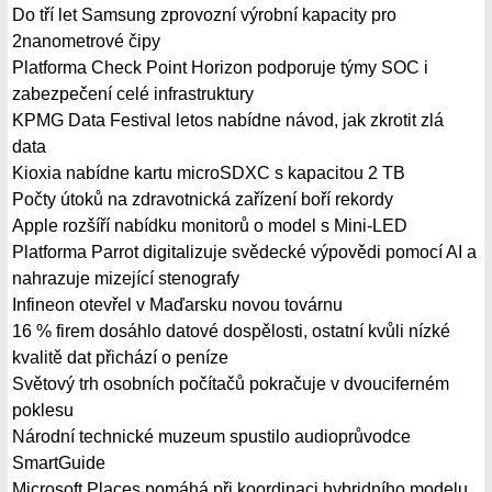
Do tří let Samsung zprovozní výrobní kapacity pro
2nanometrové čipy
Platforma Check Point Horizon podporuje týmy SOC i
zabezpečení celé infrastruktury
KPMG Data Festival letos nabídne návod, jak zkrotit zlá
data
Kioxia nabídne kartu microSDXC s kapacitou 2 TB
Počty útoků na zdravotnická zařízení boří rekordy
Apple rozšíří nabídku monitorů o model s Mini-LED
Platforma Parrot digitalizuje svědecké výpovědi pomocí AI a
nahrazuje mizející stenografy
Infineon otevřel v Maďarsku novou továrnu
16 % firem dosáhlo datové dospělosti, ostatní kvůli nízké
kvalitě dat přichází o peníze
Světový trh osobních počítačů pokračuje v dvouciferném
poklesu
Národní technické muzeum spustilo audioprůvodce
SmartGuide
Microsoft Places pomáhá při koordinaci hybridního modelu