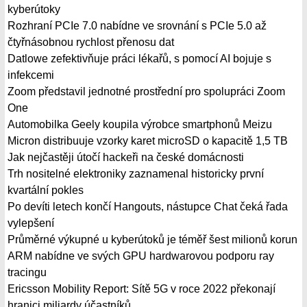
kyberútoky
Rozhraní PCIe 7.0 nabídne ve srovnání s PCIe 5.0 až
čtyřnásobnou rychlost přenosu dat
Datlowe zefektivňuje práci lékařů, s pomocí AI bojuje s
infekcemi
Zoom představil jednotné prostřední pro spolupráci Zoom
One
Automobilka Geely koupila výrobce smartphonů Meizu
Micron distribuuje vzorky karet microSD o kapacitě 1,5 TB
Jak nejčastěji útočí hackeři na české domácnosti
Trh nositelné elektroniky zaznamenal historicky první
kvartální pokles
Po devíti letech končí Hangouts, nástupce Chat čeká řada
vylepšení
Průměrné výkupné u kyberútoků je téměř šest milionů korun
ARM nabídne ve svých GPU hardwarovou podporu ray
tracingu
Ericsson Mobility Report: Sítě 5G v roce 2022 překonají
hranici miliardy účastníků