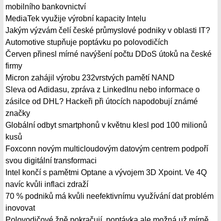
mobilního bankovnictví
MediaTek využije výrobní kapacity Intelu
Jakým výzvám čelí české průmyslové podniky v oblasti IT?
Automotive stupňuje poptávku po polovodičích
Červen přinesl mírné navýšení počtu DDoS útoků na české
firmy
Micron zahájil výrobu 232vrstvých pamětí NAND
Sleva od Adidasu, zpráva z LinkedInu nebo informace o
zásilce od DHL? Hackeři při útocích napodobují známé
značky
Globální odbyt smartphonů v květnu klesl pod 100 milionů
kusů
Foxconn novým multicloudovým datovým centrem podpoří
svou digitální transformaci
Intel končí s pamětmi Optane a vývojem 3D Xpoint. Ve 4Q
navíc kvůli inflaci zdraží
70 % podniků má kvůli neefektivnímu využívání dat problém
inovovat
Polovodičové žně pokračují, poptávka ale možná už mírně