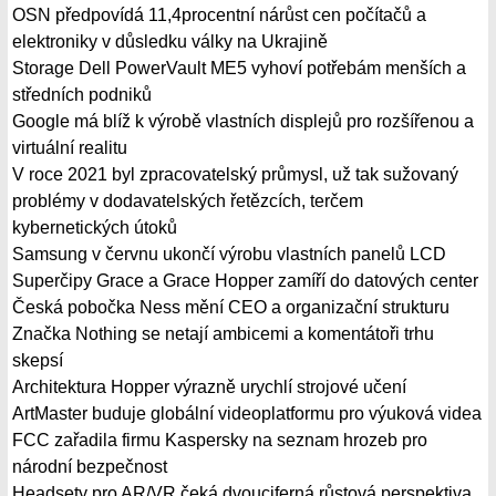
OSN předpovídá 11,4procentní nárůst cen počítačů a
elektroniky v důsledku války na Ukrajině
Storage Dell PowerVault ME5 vyhoví potřebám menších a
středních podniků
Google má blíž k výrobě vlastních displejů pro rozšířenou a
virtuální realitu
V roce 2021 byl zpracovatelský průmysl, už tak sužovaný
problémy v dodavatelských řetězcích, terčem
kybernetických útoků
Samsung v červnu ukončí výrobu vlastních panelů LCD
Superčipy Grace a Grace Hopper zamíří do datových center
Česká pobočka Ness mění CEO a organizační strukturu
Značka Nothing se netají ambicemi a komentátoři trhu
skepsí
Architektura Hopper výrazně urychlí strojové učení
ArtMaster buduje globální videoplatformu pro výuková videa
FCC zařadila firmu Kaspersky na seznam hrozeb pro
národní bezpečnost
Headsety pro AR/VR čeká dvouciferná růstová perspektiva