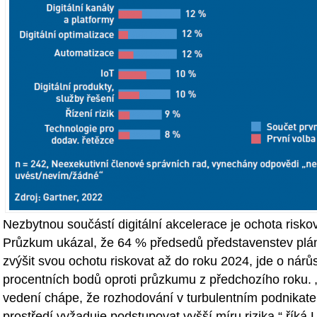
Nezbytnou součástí digitální akcelerace je ochota riskov
Průzkum ukázal, že 64 % předsedů představenstev plá
zvýšit svou ochotu riskovat až do roku 2024, jde o nárů
procentních bodů oproti průzkumu z předchozího roku. 
vedení chápe, že rozhodování v turbulentním podnikat
prostředí vyžaduje podstupovat vyšší míru rizika,“ říká 