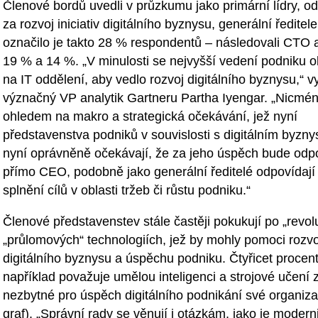
Členové bordů uvedli v průzkumu jako primární lídry, 
za rozvoj iniciativ digitálního byznysu, generální ředite
označilo je takto 28 % respondentů – následovali CTO 
19 % a 14 %. „V minulosti se nejvyšší vedení podniku o
na IT oddělení, aby vedlo rozvoj digitálního byznysu,“ v
význačný VP analytik Gartneru Partha Iyengar. „Nicmén
ohledem na makro a strategická očekávání, jež nyní
představenstva podniků v souvislosti s digitálním byzn
nyní oprávněně očekávají, že za jeho úspěch bude odp
přímo CEO, podobně jako generální ředitelé odpovídají
splnění cílů v oblasti tržeb či růstu podniku.“
Členové představenstev stále častěji pokukují po „revol
„průlomových“ technologiích, jež by mohly pomoci rozvo
digitálního byznysu a úspěchu podniku. Čtyřicet procent
například považuje umělou inteligenci a strojové učení 
nezbytné pro úspěch digitálního podnikání své organiza
graf). „Správní rady se věnují i otázkám, jako je modern