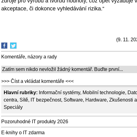
zdroje pro výrobu a tvorbu hodnoty, což opět vyžaduje 
akceptace, či dokonce vyhledávání rizika.“
(9. 11. 20
Komentáře, názory a rady
Zatím sem nikdo nevložil žádný komentář. Buďte první...
>>> Číst a vkládat komentáře <<<
Hlavní rubriky:
Informační systémy
,
Mobilní technologie
,
Dat
centra
,
Sítě
,
IT bezpečnost
,
Software
,
Hardware
,
Zkušenosti a
Speciály
Pozoruhodné IT produkty 2026
E-knihy o IT zdarma