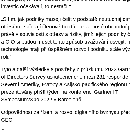
investic očekávají, to nestačí.“
„S tím, jak podniky musejí čelit v podstatě neutuchající
otřesům, začínají členové bordů hledat nové obchodní př
právě v souvislosti s otřesy a riziky, jimž jejich podniky
a CIO si budou muset tento způsob uvažování osvojit, 
technologie hrají při úspěšném rozvoji podniku stále v
roli.“
Tyto a další výsledky a postřehy z průzkumu 2023 Gart
of Directors Survey uskutečněného mezi 281 responden
Severní Ameriky, Evropy a Asijsko-pacifického regionu
prezentovány příští týden na konferenci Gartner IT
Symposium/Xpo 2022 v Barceloně.
Odpovědnost za řízení a rozvoj digitálního byznysu pře
CEO