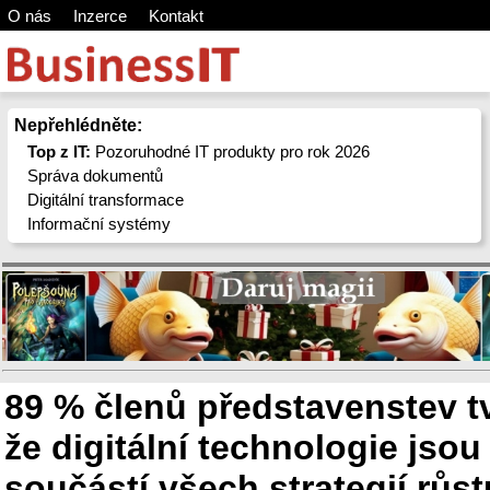
O nás
Inzerce
Kontakt
Nepřehlédněte:
Top z IT:
Pozoruhodné IT produkty pro rok 2026
Správa dokumentů
Digitální transformace
Informační systémy
89 % členů představenstev tv
že digitální technologie jsou
součástí všech strategií růst