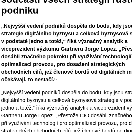
podniku
„Nejvyšší vedení podniků dospěla do bodu, kdy jso
strategie digitálního byznysu a celková byznysová s
v podstatě jedno a totéž,“ říká význačný analytik a
viceprezident výzkumu Gartneru Jorge Lopez. „Pře
dosáhli značného pokroku při využívání technologií
optimalizaci provozu, pro dosažení strategických
obchodních cílů, jež členové bordů od digitálních in
očekávají, to nestačí.“
„Nejvyšší vedení podniků dospěla do bodu, kdy jsou str
digitálního byznysu a celková byznysová strategie v po
jedno a totéž,“ říká význačný analytik a viceprezident 
Gartneru Jorge Lopez. „Přestože CIO dosáhli značnéh
při využívání technologií pro optimalizaci provozu, pro 
strategických obchodních cílů, jež členové bordů od digi