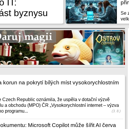
o IT:
při
část byznysu
Se 
velk
a korun na pokrytí bílých míst vysokorychlostním
 Czech Republic oznámila, že uspěla v dotační výzvě
lu a obchodu (MPO) ČR „Vysokorychlostní internet – výzva
ho programu...
(3. 8.)
dokumentu: Microsoft Copilot může šířit AI červa