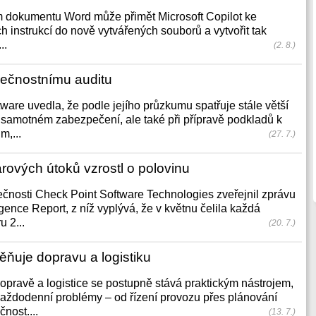
m dokumentu Word může přimět Microsoft Copilot ke
h instrukcí do nově vytvářených souborů a vytvořit tak
..
(2. 8.)
pečnostnímu auditu
ware uvedla, že podle jejího průzkumu spatřuje stále větší
v samotném zabezpečení, ale také při přípravě podkladů k
m,...
(27. 7.)
ových útoků vzrostl o polovinu
čnosti Check Point Software Technologies zveřejnil zprávu
igence Report, z níž vyplývá, že v květnu čelila každá
 2...
(20. 7.)
ěňuje dopravu a logistiku
opravě a logistice se postupně stává praktickým nástrojem,
každodenní problémy – od řízení provozu přes plánování
nost....
(13. 7.)