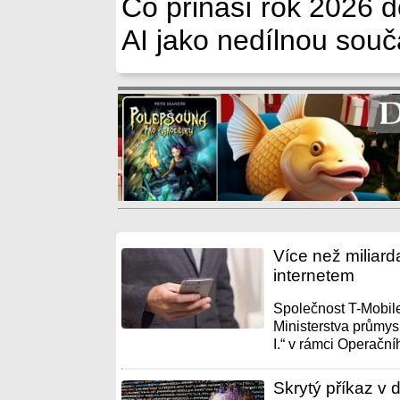
Co přináší rok 2026 d
AI jako nedílnou sou
Více než miliard
internetem
Společnost T-Mobile
Ministerstva průmys
I.“ v rámci Operační
Skrytý příkaz v 