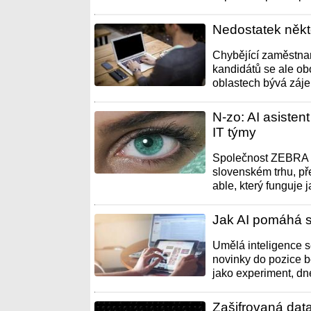
Nedostatek někter
Chybějící zaměstnan
kandidátů se ale obo
oblastech bývá záje
N-zo: AI asisten
IT týmy
Společnost ZEBRA S
slovenském trhu, př
able, který funguje 
Jak AI pomáhá 
Umělá inteligence s
novinky do pozice b
jako experiment, dne
Zašifrovaná dat