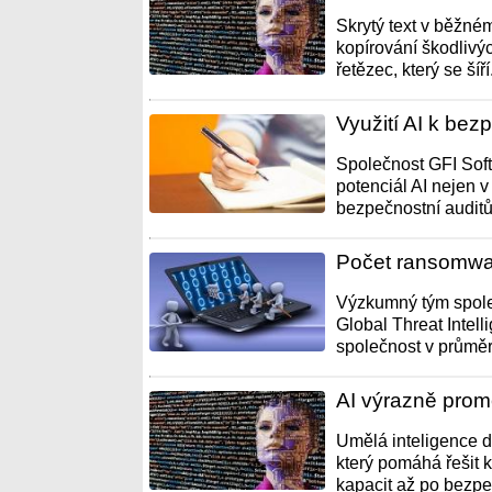
Skrytý text v běžné
kopírování škodlivýc
řetězec, který se šíří.
Využití AI k bez
Společnost GFI Soft
potenciál AI nejen 
bezpečnostní auditů
Počet ransomwar
Výzkumný tým spole
Global Threat Intell
společnost v průměru
AI výrazně prom
Umělá inteligence d
který pomáhá řešit 
kapacit až po bezpeč