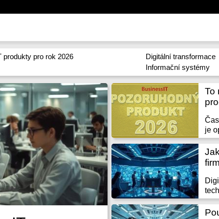
 produkty pro rok 2026
Digitální transformace
Informační systémy
To 
pro
Čas
je o
Jak
fir
Digi
tech
Pou