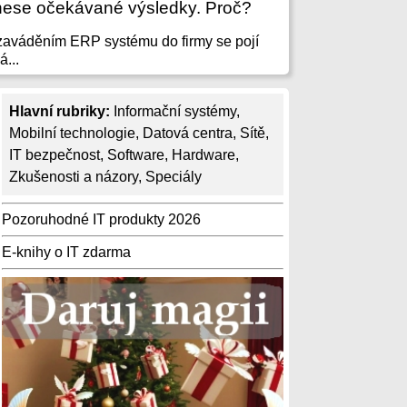
nese očekávané výsledky. Proč?
zaváděním ERP systému do firmy se pojí
á...
Hlavní rubriky:
Informační systémy
,
Mobilní technologie
,
Datová centra
,
Sítě
,
IT bezpečnost
,
Software
,
Hardware
,
Zkušenosti a názory
,
Speciály
Pozoruhodné IT produkty 2026
E-knihy o IT zdarma