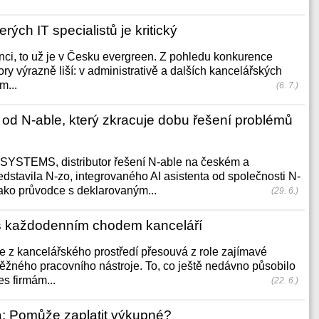
ých IT specialistů je kritický
ci, to už je v Česku evergreen. Z pohledu konkurence
ry výrazně liší: v administrativě a dalších kancelářských
m...
(6. 7.)
t od N-able, který zkracuje dobu řešení problémů
YSTEMS, distributor řešení N-able na českém a
edstavila N-zo, integrovaného AI asistenta od společnosti N-
jako průvodce s deklarovaným...
(29. 6.)
s každodenním chodem kanceláří
e z kancelářského prostředí přesouvá z role zajímavé
ěžného pracovního nástroje. To, co ještě nedávno působilo
s firmám...
(22. 6.)
a: Pomůže zaplatit výkupné?