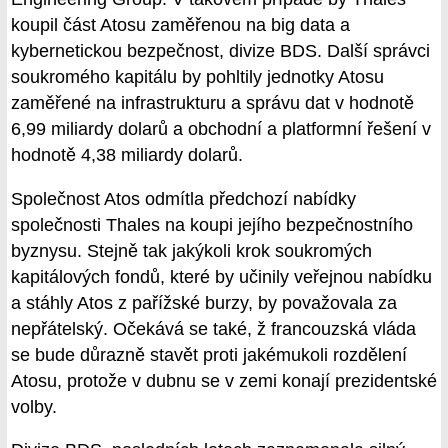
koupil část Atosu zaměřenou na big data a
kybernetickou bezpečnost, divize BDS. Další správci
soukromého kapitálu by pohltily jednotky Atosu
zaměřené na infrastrukturu a správu dat v hodnotě
6,99 miliardy dolarů a obchodní a platformní řešení v
hodnotě 4,38 miliardy dolarů.
Společnost Atos odmítla předchozí nabídky
společnosti Thales na koupi jejího bezpečnostního
byznysu. Stejně tak jakýkoli krok soukromých
kapitálových fondů, které by učinily veřejnou nabídku
a stáhly Atos z pařížské burzy, by považovala za
nepřátelský. Očekává se také, ž francouzská vláda
se bude důrazně stavět proti jakémukoli rozdělení
Atosu, protože v dubnu se v zemi konají prezidentské
volby.