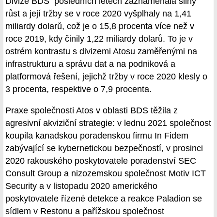
Divize BDS posledních letech zaznamenala silný
růst a její tržby se v roce 2020 vyšplhaly na 1,41
miliardy dolarů, což je o 15,8 procenta více než v
roce 2019, kdy činily 1,22 miliardy dolarů. To je v
ostrém kontrastu s divizemi Atosu zaměřenými na
infrastrukturu a správu dat a na podniková a
platformová řešení, jejichž tržby v roce 2020 klesly o
3 procenta, respektive o 7,9 procenta.
Praxe společnosti Atos v oblasti BDS těžila z
agresivní akviziční strategie: v lednu 2021 společnost
koupila kanadskou poradenskou firmu In Fidem
zabývající se kybernetickou bezpečností, v prosinci
2020 rakouského poskytovatele poradenství SEC
Consult Group a nizozemskou společnost Motiv ICT
Security a v listopadu 2020 amerického
poskytovatele řízené detekce a reakce Paladion se
sídlem v Restonu a pařížskou společnost