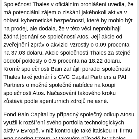
Společnost Thales v oficiálním prohlášení uvedla, že
má potenciální zájem o získání jakéhokoli aktiva v
oblasti kybernetické bezpečnosti, které by mohlo být
na prodej, ale dodala, že v této věci neprobíhají
žádná jednání se společností Atos. Její akcie od
zveřejnění zpráv o akvizici vzrostly o 0,09 procenta
na 37,03 dolaru. Akcie společnosti Thales za stejné
období poklesly o 0,5 procenta na 18,22 dolaru.
Kromě společnosti Bain zahájili poradci společnosti
Thales také jednání s CVC Capital Partners a PAI
Partners o možné společné nabídce na koupi
společnosti Atos. Načasování takového kroku
zůstává podle agenturních zdrojů nejasné.
Fond Bain Capital by případný společný odkup Atosu
využil k rozšíření svého portfolia technologických
aktiv v Evropě, v níž kontroluje také italskou IT firmu
Engineering Group. V takovém případě by Thales