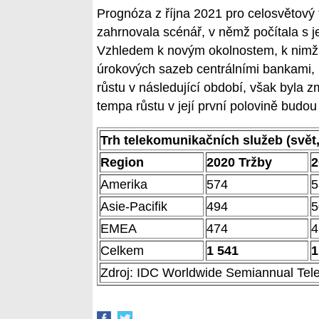
Prognóza z října 2021 pro celosvětový 
zahrnovala scénář, v němž počítala s j
Vzhledem k novým okolnostem, k nimž p
úrokových sazeb centrálními bankami,
růstu v následující období, však byla z
tempa růstu v její první polovině budo
Trh telekomunikačních služeb (svět,
Region
2020 Tržby
2
Amerika
574
5
Asie-Pacifik
494
5
EMEA
474
4
Celkem
1 541
1
Zdroj: IDC Worldwide Semiannual Tel