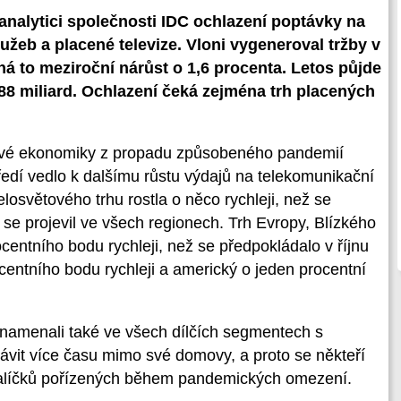
nalytici společnosti IDC ochlazení poptávky na
užeb a placené televize. Vloni vygeneroval tržby v
á to meziroční nárůst o 1,6 procenta. Letos půjde
588 miliard. Ochlazení čeká zejména trh placených
tové ekonomiky z propadu způsobeného pandemií
dí vedlo k dalšímu růstu výdajů na telekomunikační
losvětového trhu rostla o něco rychleji, než se
 se projevil ve všech regionech. Trh Evropy, Blízkého
centního bodu rychleji, než se předpokládalo v říjnu
ocentního bodu rychleji a americký o jeden procentní
znamenali také ve všech dílčích segmentech s
rávit více času mimo své domovy, a proto se někteří
h balíčků pořízených během pandemických omezení.