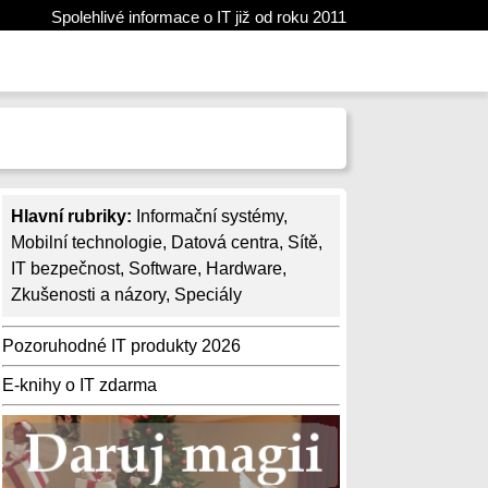
Spolehlivé informace o IT již od roku 2011
Hlavní rubriky:
Informační systémy
,
Mobilní technologie
,
Datová centra
,
Sítě
,
IT bezpečnost
,
Software
,
Hardware
,
Zkušenosti a názory
,
Speciály
Pozoruhodné IT produkty 2026
E-knihy o IT zdarma