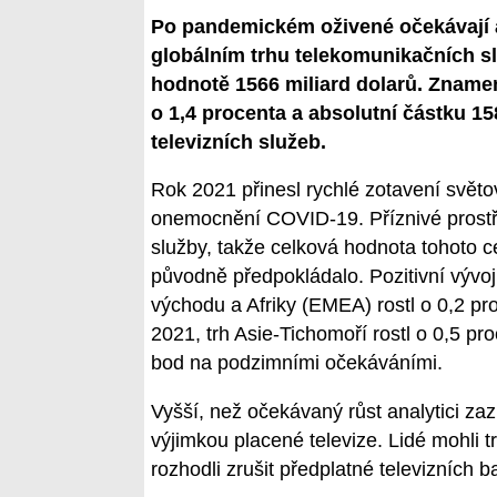
Po pandemickém oživené očekávají a
globálním trhu telekomunikačních sl
hodnotě 1566 miliard dolarů. Znamen
o 1,4 procenta a absolutní částku 1
televizních služeb.
Rok 2021 přinesl rychlé zotavení svě
onemocnění COVID-19. Příznivé prostře
služby, takže celková hodnota tohoto ce
původně předpokládalo. Pozitivní vývoj
východu a Afriky (EMEA) rostl o 0,2 pro
2021, trh Asie-Tichomoří rostl o 0,5 pr
bod na podzimními očekáváními.
Vyšší, než očekávaný růst analytici za
výjimkou placené televize. Lidé mohli t
rozhodli zrušit předplatné televizníc