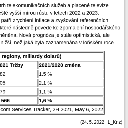
trh telekomunikačních služeb a placené televize
eště vyšší mírou růstu v letech 2022 a 2023.
atří zrychlení inflace a zvyšování referenčních
 které následně povede ke zpomalení hospodářského
měněna. Nová prognóza je stále optimistická, ale
u nižší, než jaká byla zaznamenána v loňském roce.
 regiony, miliardy dolarů)
021 Tržby
2021/2020 změna
82
1,5 %
05
2,1 %
79
1,1 %
 566
1,6 %
ecom Services Tracker, 2H 2021, May 6, 2022
(24. 5. 2022 | L_Kriz)