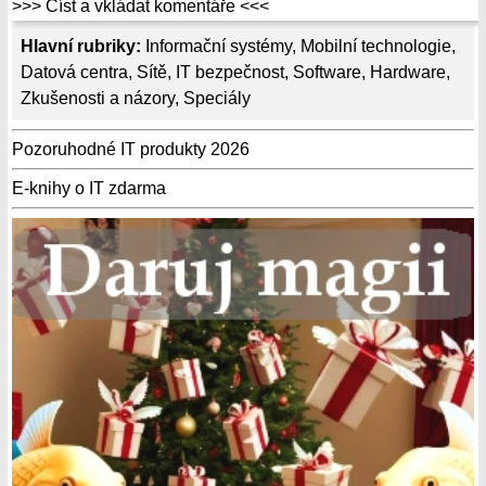
>>> Číst a vkládat komentáře <<<
Hlavní rubriky:
Informační systémy
,
Mobilní technologie
,
Datová centra
,
Sítě
,
IT bezpečnost
,
Software
,
Hardware
,
Zkušenosti a názory
,
Speciály
Pozoruhodné IT produkty 2026
E-knihy o IT zdarma