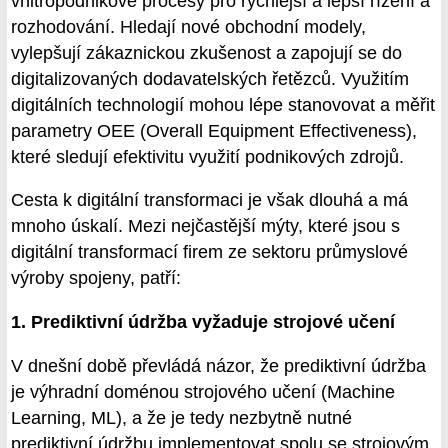
vnitropodnikové procesy pro rychlejší a lepší řízení a
rozhodování. Hledají nové obchodní modely,
vylepšují zákaznickou zkušenost a zapojují se do
digitalizovaných dodavatelských řetězců. Využitím
digitálních technologií mohou lépe stanovovat a měřit
parametry OEE (Overall Equipment Effectiveness),
které sledují efektivitu využití podnikových zdrojů.
Cesta k digitální transformaci je však dlouhá a má
mnoho úskalí. Mezi nejčastější mýty, které jsou s
digitální transformací firem ze sektoru průmyslové
výroby spojeny, patří:
1. Prediktivní údržba vyžaduje strojové učení
V dnešní době převládá názor, že prediktivní údržba
je výhradní doménou strojového učení (Machine
Learning, ML), a že je tedy nezbytně nutné
prediktivní údržbu implementovat spolu se strojovým