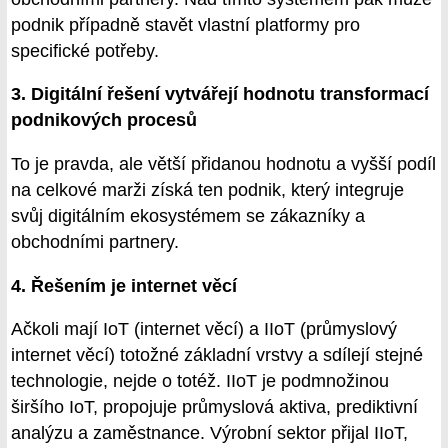
podnik případně stavět vlastní platformy pro
specifické potřeby.
3. Digitální řešení vytvářejí hodnotu transformací
podnikových procesů
To je pravda, ale větší přidanou hodnotu a vyšší podíl
na celkové marži získá ten podnik, který integruje
svůj digitálním ekosystémem se zákazníky a
obchodními partnery.
4. Řešením je internet věcí
Ačkoli mají IoT (internet věcí) a IIoT (průmyslový
internet věcí) totožné základní vrstvy a sdílejí stejné
technologie, nejde o totéž. IIoT je podmnožinou
širšího IoT, propojuje průmyslová aktiva, prediktivní
analýzu a zaměstnance. Výrobní sektor přijal IIoT,