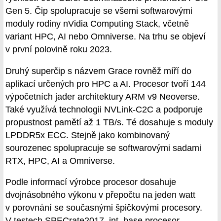
Gen 5. Čip spolupracuje se všemi softwarovými
moduly rodiny nVidia Computing Stack, včetně
variant HPC, AI nebo Omniverse. Na trhu se objeví
v první polovině roku 2023.
Druhý superčip s názvem Grace rovněž míří do
aplikací určených pro HPC a AI. Procesor tvoří 144
výpočetních jader architektury ARM v9 Neoverse.
Také využívá technologii NVLink-C2C a podporuje
propustnost pamětí až 1 TB/s. Té dosahuje s moduly
LPDDR5x ECC. Stejně jako kombinovaný
sourozenec spolupracuje se softwarovými sadami
RTX, HPC, AI a Omniverse.
Podle informací výrobce procesor dosahuje
dvojnásobného výkonu v přepočtu na jeden watt
v porovnání se současnými špičkovými procesory.
V testech SPECrate2017_int_base procesor