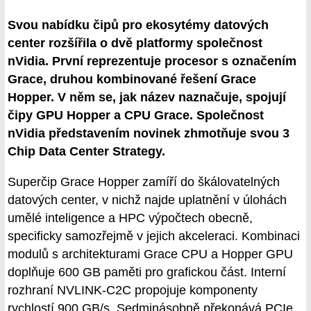
Svou nabídku čipů pro ekosytémy datových
center rozšířila o dvě platformy společnost
nVidia. První reprezentuje procesor s označením
Grace, druhou kombinované řešení Grace
Hopper. V něm se, jak název naznačuje, spojují
čipy GPU Hopper a CPU Grace. Společnost
nVidia představením novinek zhmotňuje svou 3
Chip Data Center Strategy.
Superčip Grace Hopper zamíří do škálovatelných
datových center, v nichž najde uplatnění v úlohách
umělé inteligence a HPC výpočtech obecně,
specificky samozřejmě v jejich akceleraci. Kombinaci
modulů s architekturami Grace CPU a Hopper GPU
doplňuje 600 GB paměti pro grafickou část. Interní
rozhraní NVLINK-C2C propojuje komponenty
rychlostí 900 GB/s. Sedminásobně překonává PCIe