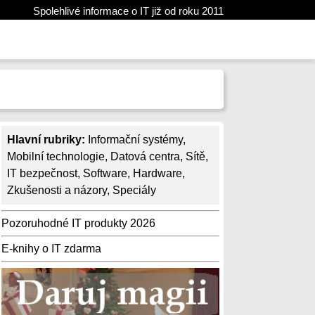
Spolehlivé informace o IT již od roku 2011
Hlavní rubriky:
Informační systémy
,
Mobilní technologie
,
Datová centra
,
Sítě
,
IT bezpečnost
,
Software
,
Hardware
,
Zkušenosti a názory
,
Speciály
Pozoruhodné IT produkty 2026
E-knihy o IT zdarma