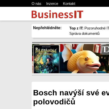
O nás
Inzerce
Kontakt
Nepřehlédněte:
Top z IT:
Pozoruhodné IT
Správa dokumentů
Bosch navýší své e
polovodičů