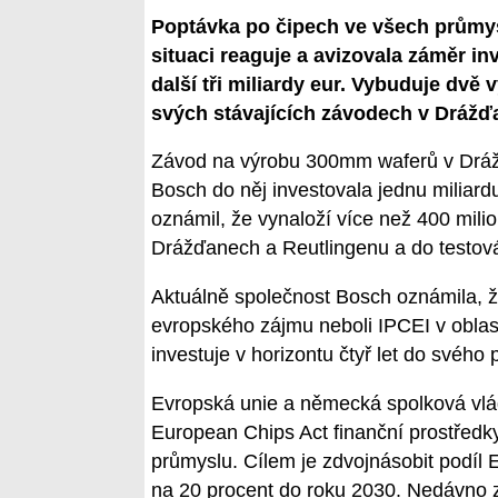
Poptávka po čipech ve všech průmy
situaci reaguje a avizovala záměr i
další tři miliardy eur. Vybuduje dvě 
svých stávajících závodech v Drážď
Závod na výrobu 300mm waferů v Drážď
Bosch do něj investovala jednu miliar
oznámil, že vynaloží více než 400 mili
Drážďanech a Reutlingenu a do testov
Aktuálně společnost Bosch oznámila, ž
evropského zájmu neboli IPCEI v oblast
investuje v horizontu čtyř let do svého 
Evropská unie a německá spolková vlád
European Chips Act finanční prostředk
průmyslu. Cílem je zdvojnásobit podíl 
na 20 procent do roku 2030. Nedávno 