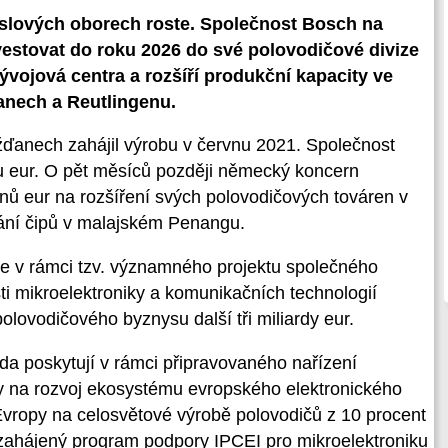
slových oborech roste. Společnost Bosch na
nvestovat do roku 2026 do své polovodičové divize
vývojová centra a rozšíří produkční kapacity ve
anech a Reutlingenu.
anech zahájil výrobu v červnu 2021. Společnost
du eur. O pět měsíců později německý koncern
onů eur na rozšíření svých polovodičových továren v
ání čipů v malajském Penangu.
e v rámci tzv. významného projektu společného
i mikroelektroniky a komunikačních technologií
polovodičového byznysu další tři miliardy eur.
a poskytují v rámci připravovaného nařízení
y na rozvoj ekosystému evropského elektronického
Evropy na celosvětové výrobě polovodičů z 10 procent
zahájený program podpory IPCEI pro mikroelektroniku