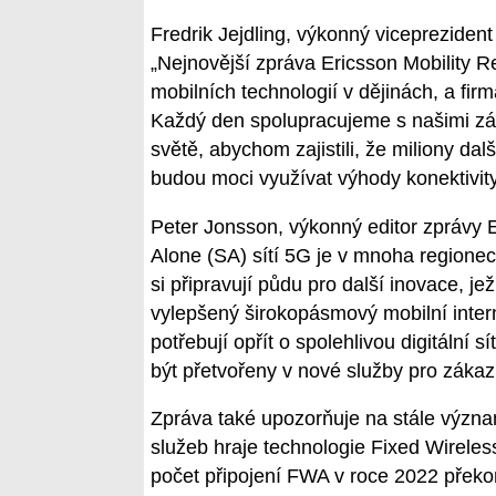
Fredrik Jejdling, výkonný viceprezident 
„Nejnovější zpráva Ericsson Mobility Re
mobilních technologií v dějinách, a firm
Každý den spolupracujeme s našimi z
světě, abychom zajistili, že miliony dal
budou moci využívat výhody konektivity
Peter Jonsson, výkonný editor zprávy E
Alone (SA) sítí 5G je v mnoha regione
si připravují půdu pro další inovace, je
vylepšený širokopásmový mobilní interne
potřebují opřít o spolehlivou digitální 
být přetvořeny v nové služby pro zákaz
Zpráva také upozorňuje na stále význa
služeb hraje technologie Fixed Wirele
počet připojení FWA v roce 2022 překon