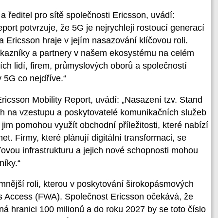
a ředitel pro sítě společnosti Ericsson, uvádí:
port potvrzuje, že 5G je nejrychleji rostoucí generací
a Ericsson hraje v jejím nasazování klíčovou roli.
ákazníky a partnery v našem ekosystému na celém
ších lidí, firem, průmyslových oborů a společností
 5G co nejdříve.“
ricsson Mobility Report, uvádí: „Nasazení tzv. Stand
ch na vzestupu a poskytovatelé komunikačních služeb
ž jim pomohou využít obchodní příležitosti, které nabízí
t. Firmy, které plánují digitální transformaci, se
síťovou infrastrukturu a jejich nové schopnosti mohou
níky.“
mnější roli, kterou v poskytování širokopásmových
ss Access (FWA). Společnost Ericsson očekává, že
á hranici 100 milionů a do roku 2027 by se toto číslo