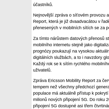
účastníků.
Nejnovější zpráva o síťovém provozu a
Report, která je již dvaadvacátou v řad
přenesených v mobilních sítích se za p
Za tímto nárůstem datových přenosů sto
mobilního internetu stejně jako digital
prognózy poukazují na vysokou aktuáln
digitálních službách, a to i navzdory gl
Každý rok se k sítím rychlého mobilního
uživatelů.
Zpráva Ericsson Mobility Report za čer
tempem než všechny předchozí generace
populace má aktuálně přístup k pokrytí 
milionů nových připojení 5G. Do roku 
připojení 5G dostupné asi třem čtvrtiná