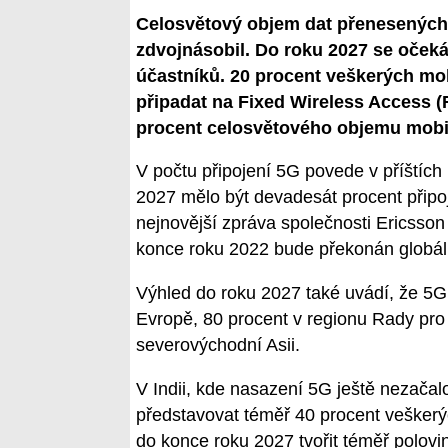
Celosvětový objem dat přenesených v
zdvojnásobil. Do roku 2027 se očekáv
účastníků. 20 procent veškerých mo
připadat na Fixed Wireless Access 
procent celosvětového objemu mobil
V počtu připojení 5G povede v příštích
2027 mělo být devadesát procent připo
nejnovější zpráva společnosti Ericsson
konce roku 2022 bude překonán globální
Výhled do roku 2027 také uvádí, že 5G
Evropě, 80 procent v regionu Rady pro 
severovýchodní Asii.
V Indii, kde nasazení 5G ještě nezača
představovat téměř 40 procent veškerý
do konce roku 2027 tvořit téměř polovin