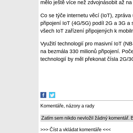
mělo ještě více než zdvojnásobit až na
Co se týče internetu věcí (IoT), zpráv
připojení IoT (4G/5G) podíl 2G a 3G a s
všech IoT zařízení připojených k mobiln
Využití technologií pro masivní IoT (N
na bezmála 330 milionů připojení. Poče
technologií by měl překonat čísla 2G/3
Komentáře, názory a rady
Zatím sem nikdo nevložil žádný komentář. Bu
>>> Číst a vkládat komentáře <<<