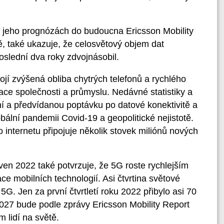
 jeho prognózách do budoucna Ericsson Mobility
ě, také ukazuje, že celosvětový objem dat
oslední dva roky zdvojnásobil.
jí zvýšená obliba chytrých telefonů a rychlého
izace společnosti a průmyslu. Nedávné statistiky a
í a předvídanou poptávku po datové konektivitě a
obální pandemii Covid-19 a geopolitické nejistotě.
 internetu připojuje několik stovek miliónů nových
ven 2022 také potvrzuje, že 5G roste rychlejším
 mobilních technologií. Asi čtvrtina světové
5G. Jen za první čtvrtletí roku 2022 přibylo asi 70
2027 bude podle zprávy Ericsson Mobility Report
m lidí na světě.