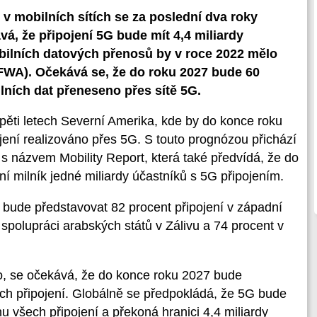
 mobilních sítích se za poslední dva roky
á, že připojení 5G bude mít 4,4 miliardy
bilních datových přenosů by v roce 2022 mělo
(FWA). Očekává se, že do roku 2027 bude 60
ních dat přeneseno přes sítě 5G.
 pěti letech Severní Amerika, kde by do konce roku
jení realizováno přes 5G. S touto prognózou přichází
 s názvem Mobility Report, která také předvídá, že do
 milník jedné miliardy účastníků s 5G připojením.
 bude představovat 82 procent připojení v západní
spolupráci arabských států v Zálivu a 74 procent v
lo, se očekává, že do konce roku 2027 bude
ch připojení. Globálně se předpokládá, že 5G bude
u všech připojení a překoná hranici 4,4 miliardy