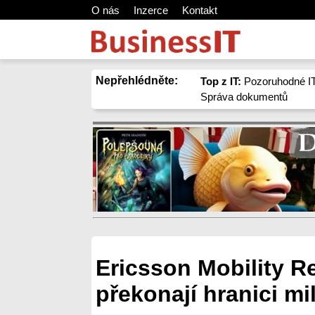
O nás
Inzerce
Kontakt
Nepřehlédněte:
Top z IT:
Pozoruhodné IT
Správa dokumentů
Ericsson Mobility Re
překonají hranici mi