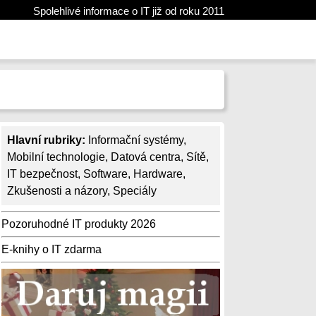
Spolehlivé informace o IT již od roku 2011
Hlavní rubriky:
Informační systémy
,
Mobilní technologie
,
Datová centra
,
Sítě
,
IT bezpečnost
,
Software
,
Hardware
,
Zkušenosti a názory
,
Speciály
Pozoruhodné IT produkty 2026
E-knihy o IT zdarma