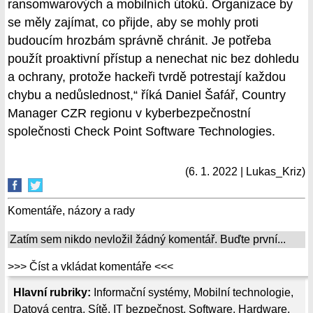
ransomwarových a mobilních útoků. Organizace by
se měly zajímat, co přijde, aby se mohly proti
budoucím hrozbám správně chránit. Je potřeba
použít proaktivní přístup a nenechat nic bez dohledu
a ochrany, protože hackeři tvrdě potrestají každou
chybu a nedůslednost,“ říká Daniel Šafář, Country
Manager CZR regionu v kyberbezpečnostní
společnosti Check Point Software Technologies.
(6. 1. 2022 | Lukas_Kriz)
Komentáře, názory a rady
Zatím sem nikdo nevložil žádný komentář. Buďte první...
>>> Číst a vkládat komentáře <<<
Hlavní rubriky:
Informační systémy
,
Mobilní technologie
,
Datová centra
,
Sítě
,
IT bezpečnost
,
Software
,
Hardware
,