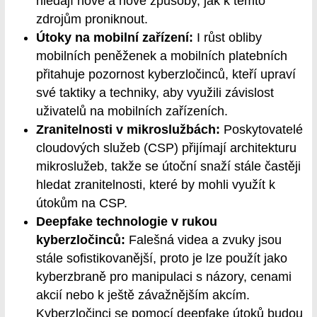
hledají nové a nové způsoby, jak k těmto
zdrojům proniknout.
Útoky na mobilní zařízení:
I růst obliby
mobilních peněženek a mobilních platebních
přitahuje pozornost kyberzločinců, kteří upraví
své taktiky a techniky, aby využili závislost
uživatelů na mobilních zařízeních.
Zranitelnosti v mikroslužbách:
Poskytovatelé
cloudových služeb (CSP) přijímají architekturu
mikroslužeb, takže se útoční snaží stále častěji
hledat zranitelnosti, které by mohli využít k
útokům na CSP.
Deepfake technologie v rukou
kyberzločinců:
Falešná videa a zvuky jsou
stále sofistikovanější, proto je lze použít jako
kyberzbraně pro manipulaci s názory, cenami
akcií nebo k ještě závažnějším akcím.
Kyberzločinci se pomocí deepfake útoků budou