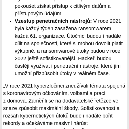
pokoušet získat přístup k citlivým datům a
přístupovým údajům.
Vzestup penetračních nástrojů:
V roce 2021
byla každý týden zasažena ransomwarem
každá 61. organizac
e. Útočníci budou i nadále
cílit na společnosti, které si mohou dovolit platit
výkupné, a ransomwarové útoky budou v roce
2022 ještě sofistikovanější. Hackeři budou
častěji využívat i penetrační nástroje, které jim
umožní přizpůsobit útoky v reálném čase.
„V roce 2021 kyberzločinci zneužívali témata spojená
s koronavirovým očkováním, volbami a prací
z domova. Zaměřili se na dodavatelské řetězce ve
snaze způsobit maximální škody. Sofistikovanost a
rozsah kybernetických útoků bude i nadále bořit
rekordy a očekáváme masivní nárůst