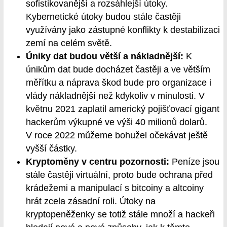
sofistikovanější a rozsáhlejší útoky.
Kybernetické útoky budou stále častěji
využívány jako zástupné konflikty k destabilizaci
zemí na celém světě.
Úniky dat budou větší a nákladnější:
K
únikům dat bude docházet častěji a ve větším
měřítku a náprava škod bude pro organizace i
vlády nákladnější než kdykoliv v minulosti. V
květnu 2021 zaplatil americký pojišťovací gigant
hackerům výkupné ve výši 40 milionů dolarů.
V roce 2022 můžeme bohužel očekávat ještě
vyšší částky.
Kryptoměny v centru pozornosti:
Peníze jsou
stále častěji virtuální, proto bude ochrana před
krádežemi a manipulací s bitcoiny a altcoiny
hrát zcela zásadní roli. Útoky na
kryptopeněženky se totiž stále množí a hackeři