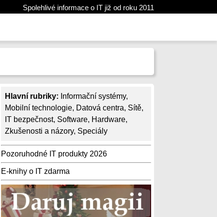
Spolehlivé informace o IT již od roku 2011
Hlavní rubriky:
Informační systémy
,
Mobilní technologie
,
Datová centra
,
Sítě
,
IT bezpečnost
,
Software
,
Hardware
,
Zkušenosti a názory
,
Speciály
Pozoruhodné IT produkty 2026
E-knihy o IT zdarma