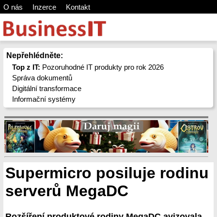
O nás
Inzerce
Kontakt
Nepřehlédněte:
Top z IT:
Pozoruhodné IT produkty pro rok 2026
Správa dokumentů
Digitální transformace
Informační systémy
Supermicro posiluje rodinu
serverů MegaDC
Rozšíření produktové rodiny MegaDC avizovala