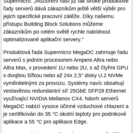
Supermicro. „Rozšíření naší již tak široké produktové
řady serverů dává zákazníkům ještě větší výběr pro
jejich specifické pracovní zátěže. Díky našemu
přístupu Building Block Solutions můžeme
zákazníkům po celém světě rychle nabídnout
optimalizované aplikační servery."
Produktová řada Supermicro MegaDC zahrnuje řadu
serverů s jedním procesorem Ampere Altra nebo
Altra Max, v provedení 1U nebo 2U, s až čtyřmi GPU
s dvojitou šířkou nebo až 24x 2,5" disky U.2 NVMe
vyměnitelnými za provozu. Systémy navíc obsahují
vestavěnou redundantní síť 25GbE SFP28 Ethernet
využívající NVIDIA Mellanox CX4. Návrh serverů
MegaDC nabízí vysoce účinné vzduchové chlazení a
je certifikován do 35 °C okolní teploty pro podnikové
aplikace a 55 °C pro aplikace Edge.