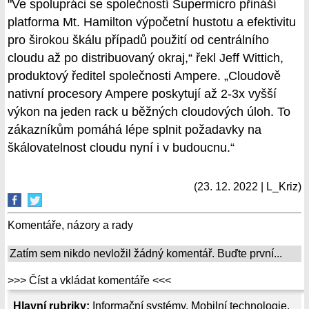
"Ve spolupráci se společností Supermicro přináší
platforma Mt. Hamilton výpočetní hustotu a efektivitu
pro širokou škálu případů použití od centrálního
cloudu až po distribuovaný okraj,“ řekl Jeff Wittich,
produktový ředitel společnosti Ampere. „Cloudově
nativní procesory Ampere poskytují až 2-3x vyšší
výkon na jeden rack u běžných cloudových úloh. To
zákazníkům pomáhá lépe splnit požadavky na
škálovatelnost cloudu nyní i v budoucnu.“
(23. 12. 2022 | L_Kriz)
Komentáře, názory a rady
Zatím sem nikdo nevložil žádný komentář. Buďte první...
>>> Číst a vkládat komentáře <<<
Hlavní rubriky:
Informační systémy
,
Mobilní technologie
,