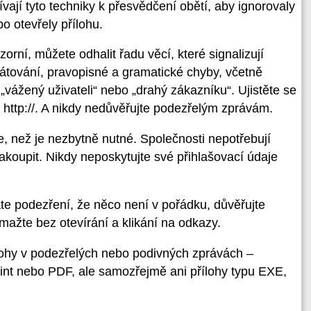
vají tyto techniky k přesvědčení obětí, aby ignorovaly
o otevřely přílohu.
orní, můžete odhalit řadu věcí, které signalizují
mátování, pravopisné a gramatické chyby, včetně
vážený uživateli“ nebo „drahý zákazníku“. Ujistěte se
li http://. A nikdy nedůvěřujte podezřelým zprávám.
ce, než je nezbytně nutné. Společnosti nepotřebují
akoupit. Nikdy neposkytujte své přihlašovací údaje
e podezření, že něco není v pořádku, důvěřujte
ažte bez otevírání a klikání na odkazy.
řílohy v podezřelých nebo podivných zprávách –
nt nebo PDF, ale samozřejmě ani přílohy typu EXE,