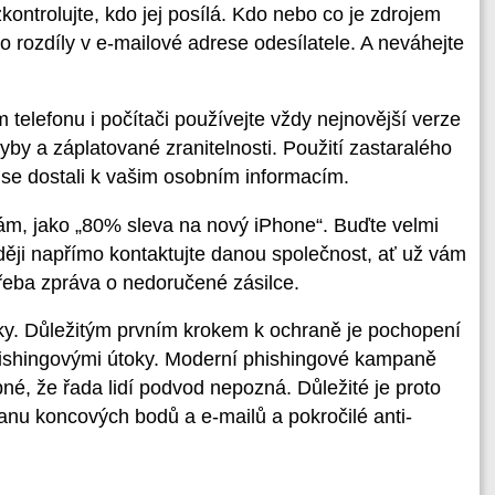
kontrolujte, kdo jej posílá. Kdo nebo co je zdrojem
 rozdíly v e-mailové adrese odesílatele. A neváhejte
 telefonu i počítači používejte vždy nejnovější verze
by a záplatované zranitelnosti. Použití zastaralého
se dostali k vašim osobním informacím.
kám, jako „80% sleva na nový iPhone“. Buďte velmi
aději napřímo kontaktujte danou společnost, ať už vám
řeba zpráva o nedoručené zásilce.
ky. Důležitým prvním krokem k ochraně je pochopení
 phishingovými útoky. Moderní phishingové kampaně
né, že řada lidí podvod nepozná. Důležité je proto
anu koncových bodů a e-mailů a pokročilé anti-