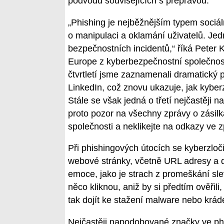
podvodů souvisejících s přepravou.
„Phishing je nejběžnějším typem sociál
o manipulaci a oklamání uživatelů. Jedn
bezpečnostních incidentů,“ říká Peter K
Europe z kyberbezpečnostní společnost
čtvrtletí jsme zaznamenali dramatick
LinkedIn, což znovu ukazuje, jak kyberz
Stále se však jedná o třetí nejčastěji
proto pozor na všechny zprávy o zásilk
společnosti a neklikejte na odkazy ve 
Při phishingových útocích se kyberzlo
webové stránky, včetně URL adresy a de
emoce, jako je strach z promeškání sle
něco kliknou, aniž by si předtím ověři
tak dojít ke stažení malware nebo krá
Nejčastěji napodobované značky ve phi