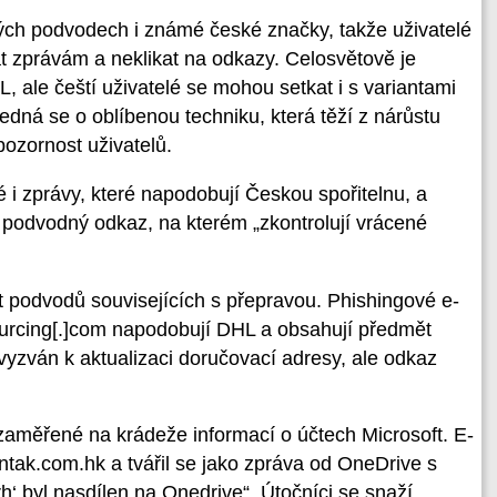
vých podvodech i známé české značky, takže uživatelé
t zprávám a neklikat na odkazy. Celosvětově je
 ale čeští uživatelé se mohou setkat i s variantami
edná se o oblíbenou techniku, která těží z nárůstu
ozornost uživatelů.
 i zprávy, které napodobují Českou spořitelnu, a
na podvodný odkaz, na kterém „zkontrolují vrácené
t podvodů souvisejících s přepravou. Phishingové e-
ourcing[.]com napodobují DHL a obsahují předmět
vyzván k aktualizaci doručovací adresy, ale odkaz
 zaměřené na krádeže informací o účtech Microsoft. E-
tak.com.hk a tvářil se jako zpráva od OneDrive s
 byl nasdílen na Onedrive“. Útočníci se snaží