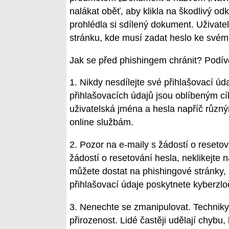
nalákat oběť, aby klikla na škodlivý od
prohlédla si sdílený dokument. Uživat
stránku, kde musí zadat heslo ke svém
Jak se před phishingem chránit? Podíve
1. Nikdy nesdílejte své přihlašovací úd
přihlašovacích údajů jsou oblíbeným cí
uživatelská jména a hesla napříč různým
online službám.
2. Pozor na e-maily s žádostí o reseto
žádostí o resetování hesla, neklikejte 
můžete dostat na phishingové stránky, 
přihlašovací údaje poskytnete kyberzl
3. Nenechte se zmanipulovat. Techniky 
přirozenost. Lidé častěji udělají chybu,