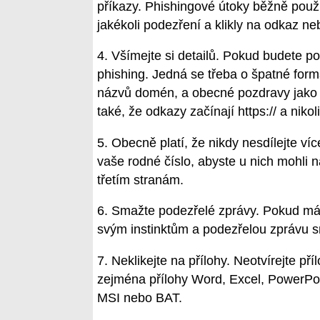
příkazy. Phishingové útoky běžně použí
jakékoli podezření a klikly na odkaz neb
4. Všímejte si detailů. Pokud budete poz
phishing. Jedná se třeba o špatné for
názvů domén, a obecné pozdravy jako „
také, že odkazy začínají https:// a niko
5. Obecně platí, že nikdy nesdílejte ví
vaše rodné číslo, abyste u nich mohli n
třetím stranám.
6. Smažte podezřelé zprávy. Pokud mát
svým instinktům a podezřelou zprávu sm
7. Neklikejte na přílohy. Neotvírejte p
zejména přílohy Word, Excel, PowerPoi
MSI nebo BAT.