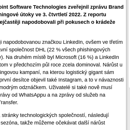
nt Software Technologies zveřejnil zprávu Brand
ngové útoky ve 3. čtvrtletí 2022. Z reportu
nejčastěji napodobovali při pokusech o krádeže
.
těji napodobovanou značkou LinkedIn, ovšem ve třetím
pravní společnost DHL (22 % všech phishingových
. Na druhém místě byl Microsoft (16 %) a LinkedIn
řitom v předchozím půl roce zcela dominoval. Nárůst u
ngovou kampaní, na kterou logistický gigant sám
 první desítce objevil také Instagram, a to v návaznosti
 modrým odznáčkem. Uživatelé si také nově musí
zprávy od WhatsAppu a na zprávy od služeb na
ransfer.
stránky technologických společností, následují
ní sezóna, takže můžeme očekávat další nárůst