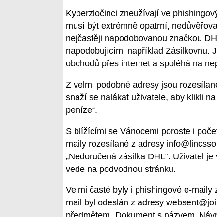
Kyberzločinci zneužívají ve phishingo
musí být extrémně opatrní, nedůvěřova
nejčastěji napodobovanou značkou DHL,
napodobujícími například Zásilkovnu. J
obchodů přes internet a spoléhá na nep
Z velmi podobné adresy jsou rozesílané
snaží se nalákat uživatele, aby klikli 
peníze“.
S blížícími se Vánocemi poroste i poče
maily rozesílané z adresy info@lincss
„Nedoručená zásilka DHL“. Uživatel je 
vede na podvodnou stránku.
Velmi časté byly i phishingové e-maily
mail byl odeslán z adresy websent@join
předmětem „Dokument s názvem ‚Návrh‘