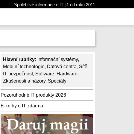
Spolehlivé informace o IT již od roku 2011
Hlavní rubriky:
Informační systémy
,
Mobilní technologie
,
Datová centra
,
Sítě
,
IT bezpečnost
,
Software
,
Hardware
,
Zkušenosti a názory
,
Speciály
Pozoruhodné IT produkty 2026
E-knihy o IT zdarma