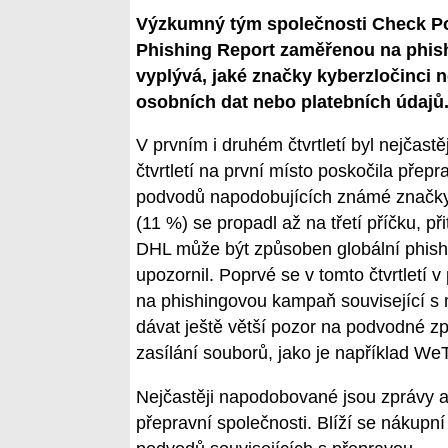
Výzkumný tým společnosti Check Poi
Phishing Report zaměřenou na phishi
vyplývá, jaké značky kyberzločinci 
osobních dat nebo platebních údajů
V prvním i druhém čtvrtletí byl nejčas
čtvrtletí na první místo poskočila pře
podvodů napodobujících známé značky)
(11 %) se propadl až na třetí příčku, p
DHL může být způsoben globální phishi
upozornil. Poprvé se v tomto čtvrtletí v
na phishingovou kampaň související s
dávat ještě větší pozor na podvodné 
zasílání souborů, jako je například WeT
Nejčastěji napodobované jsou zprávy a 
přepravní společnosti. Blíží se nákup