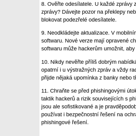
8. Ověřte odesílatele. U každé zprávy z
zprávy? Dávejte pozor na překlepy nebo
blokovat podezřelé odesílatele.
9. Neodkládejte aktualizace. V mobilním
softwaru. Nové verze mají opravené chy
softwaru může hackerům umožnit, aby 
10. Nikdy nevěřte příliš dobrým nabíd
opatrní i u výstražných zpráv a vždy r
přijde nějaká upomínka z banky nebo t
11. Chraňte se před phishingovými úto
taktik hackerů a rizik souvisejících s
jsou ale sofistikované a je pravděpodob
používat i bezpečnostní řešení na ochr
phishingové řešení.