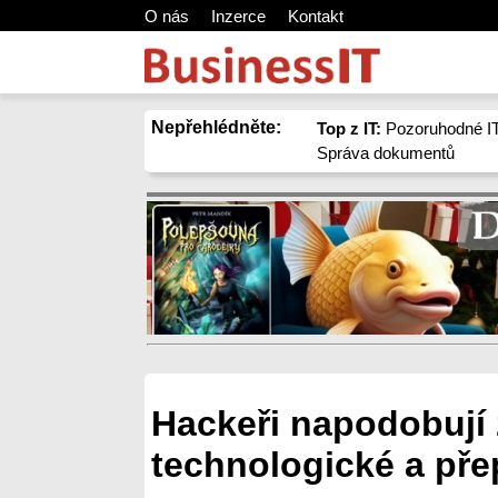
O nás
Inzerce
Kontakt
Nepřehlédněte:
Top z IT:
Pozoruhodné IT
Správa dokumentů
Hackeři napodobují 
technologické a pře