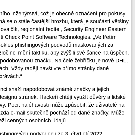
ního inženýrství, což je obecné označení pro pokusy
á se o stále častější hrozbu, která je součástí většiny
ovalčík, regionální ředitel, Security Engineer Eastern
i Check Point Software Technologies. „Ve třetím
ý pokles phishingových podvodů maskovaných za
ločinci mění taktiku, aby zvýšili své šance na úspěch.
 napodobovanou značku. Na čele žebříčku je nově DHL,
ách. Vždy raději navštivte přímo stránky dané
zprávách.“
činci snaží napodobovat známé značky a jejich
signu stránek. Hackeři chtějí využít důvěry a lidské
vy. Pocit naléhavosti může způsobit, že uživatelé na
li, zda e-mail skutečně pochází od dané značky. Může
deži cenných osobních údajů.
shingových podvodech za 3. čtvrtletí 2022