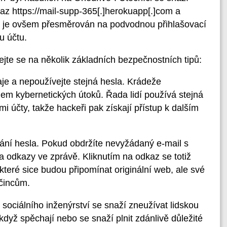
kaz https://mail-supp-365[.]herokuapp[.]com a
el je ovšem přesměrován na podvodnou přihlašovací
u účtu.
jte se na několik základních bezpečnostních tipů:
aje a nepoužívejte stejná hesla. Krádeže
lem kybernetických útoků. Řada lidí používá stejná
i účty, takže hackeři pak získají přístup k dalším
vání hesla. Pokud obdržíte nevyžádaný e-mail s
na odkazy ve zprávě. Kliknutím na odkaz se totiž
které sice budou připomínat originální web, ale své
očincům.
sociálního inženýrství se snaží zneužívat lidskou
 když spěchají nebo se snaží plnit zdánlivě důležité