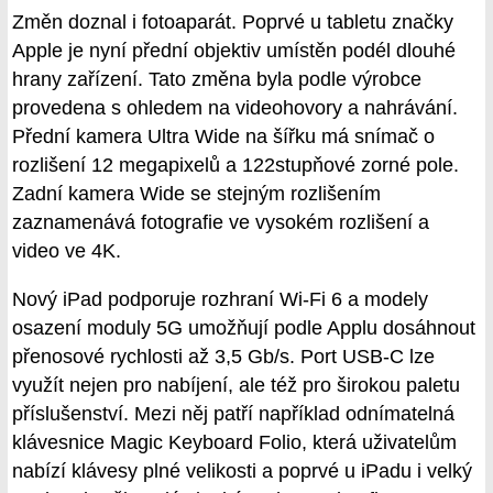
Změn doznal i fotoaparát. Poprvé u tabletu značky
Apple je nyní přední objektiv umístěn podél dlouhé
hrany zařízení. Tato změna byla podle výrobce
provedena s ohledem na videohovory a nahrávání.
Přední kamera Ultra Wide na šířku má snímač o
rozlišení 12 megapixelů a 122stupňové zorné pole.
Zadní kamera Wide se stejným rozlišením
zaznamenává fotografie ve vysokém rozlišení a
video ve 4K.
Nový iPad podporuje rozhraní Wi-Fi 6 a modely
osazení moduly 5G umožňují podle Applu dosáhnout
přenosové rychlosti až 3,5 Gb/s. Port USB-C lze
využít nejen pro nabíjení, ale též pro širokou paletu
příslušenství. Mezi něj patří například odnímatelná
klávesnice Magic Keyboard Folio, která uživatelům
nabízí klávesy plné velikosti a poprvé u iPadu i velký