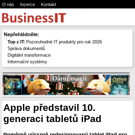
O nás
Inzerce
Kontakt
Nepřehlédněte:
Top z IT:
Pozoruhodné IT produkty pro rok 2026
Správa dokumentů
Digitální transformace
Informační systémy
Apple představil 10.
generaci tabletů iPad
Poměrně výrazně redesignovaný tablet iPad pro