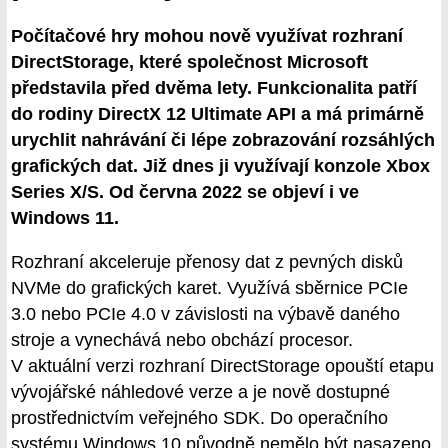
Počítačové hry mohou nově využívat rozhraní
DirectStorage, které společnost Microsoft
představila před dvěma lety. Funkcionalita patří
do rodiny DirectX 12 Ultimate API a má primárně
urychlit nahrávání či lépe zobrazování rozsáhlých
grafických dat. Již dnes ji využívají konzole Xbox
Series X/S. Od června 2022 se objeví i ve
Windows 11.
Rozhraní akceleruje přenosy dat z pevných disků
NVMe do grafických karet. Využívá sběrnice PCIe
3.0 nebo PCIe 4.0 v závislosti na výbavě daného
stroje a vynechává nebo obchází procesor.
V aktuální verzi rozhraní DirectStorage opouští etapu
vývojářské náhledové verze a je nově dostupné
prostřednictvím veřejného SDK. Do operačního
systému Windows 10 původně nemělo být nasazeno,