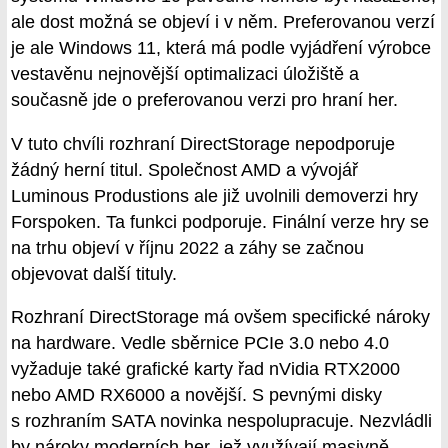
ale dost možná se objeví i v něm. Preferovanou verzí
je ale Windows 11, která má podle vyjádření výrobce
vestavěnu nejnovější optimalizaci úložiště a
současně jde o preferovanou verzi pro hraní her.
V tuto chvíli rozhraní DirectStorage nepodporuje
žádný herní titul. Společnost AMD a vývojář
Luminous Produstions ale již uvolnili demoverzi hry
Forspoken. Ta funkci podporuje. Finální verze hry se
na trhu objeví v říjnu 2022 a záhy se začnou
objevovat další tituly.
Rozhraní DirectStorage má ovšem specifické nároky
na hardware. Vedle sběrnice PCIe 3.0 nebo 4.0
vyžaduje také grafické karty řad nVidia RTX2000
nebo AMD RX6000 a novější. S pevnými disky
s rozhraním SATA novinka nespolupracuje. Nezvládli
by nároky moderních her, jež využívají masivně