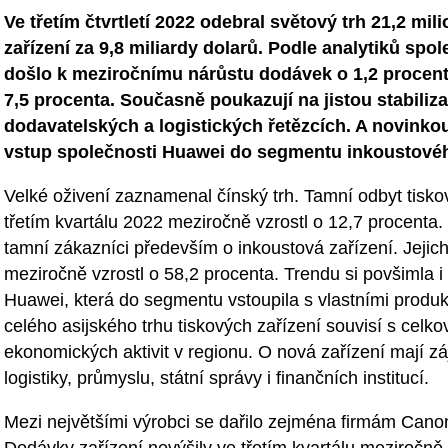
Ve třetím čtvrtletí 2022 odebral světový trh 21,2 mil
zařízení za 9,8 miliardy dolarů. Podle analytiků spo
došlo k meziročnímu nárůstu dodávek o 1,2 procent
7,5 procenta. Současně poukazují na jistou stabiliza
dodavatelských a logistických řetězcích. A novinkou
vstup společnosti Huawei do segmentu inkoustovéh
Velké oživení zaznamenal čínský trh. Tamní odbyt tisko
třetím kvartálu 2022 meziročně vzrostl o 12,7 procenta.
tamní zákazníci především o inkoustová zařízení. Jejic
meziročně vzrostl o 58,2 procenta. Trendu si povšimla i
Huawei, která do segmentu vstoupila s vlastními produk
celého asijského trhu tiskových zařízení souvisí s cel
ekonomických aktivit v regionu. O nová zařízení mají z
logistiky, průmyslu, státní správy i finančních institucí.
Mezi největšími výrobci se dařilo zejména firmám Canon
Dodávky zařízení nevýšily ve třetím kvartálu meziročně 