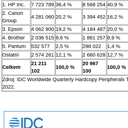
1. HP Inc.
7 723 789
36,4 %
8 568 254
40,9 %
2. Canon
4 281 060
20,2 %
3 394 452
16,2 %
Group
3. Epson
4 062 900
19,2 %
4 184 487
20,0 %
4. Brother
2 036 515
9,6 %
1 861 257
8,9 %
5. Pantum
532 577
2,5 %
298 022
1,4 %
Ostatní
2 574 261
12,1 %
2 660 628
12,7 %
21 211
20 967
Celkem
100,0 %
100,0 %
102
100
Zdroj: IDC Worldwide Quarterly Hardcopy Peripherals T
2022.