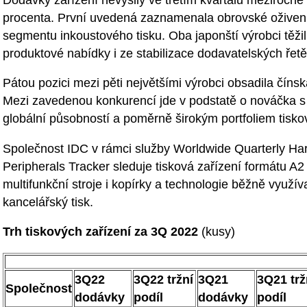
procenta. První uvedená zaznamenala obrovské oživen
segmentu inkoustového tisku. Oba japonští výrobci těžili
produktové nabídky i ze stabilizace dodavatelských řet
Pátou pozici mezi pěti největšími výrobci obsadila číns
Mezi zavedenou konkurencí jde v podstatě o nováčka s 1
globální působností a poměrně širokým portfoliem tisko
Společnost IDC v rámci služby Worldwide Quarterly Ha
Peripherals Tracker sleduje tisková zařízení formátu A2 
multifunkční stroje i kopírky a technologie běžně využí
kancelářský tisk.
Trh tiskových zařízení za 3Q 2022
(kusy)
3Q22
3Q22 tržní
3Q21
3Q21 trž
Společnost
dodávky
podíl
dodávky
podíl