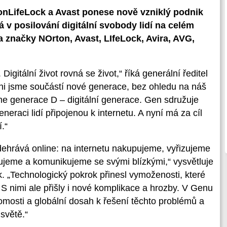
onLifeLock a Avast ponese nově vzniklý podnik
 v posilování digitální svobody lidí na celém
a značky NOrton, Avast, LIfeLock, Avira, AVG,
 Digitální život rovná se život,“ říká generální ředitel
hni jsme součástí nové generace, bez ohledu na náš
me generace D – digitální generace. Gen sdružuje
eneraci lidí připojenou k internetu. A nyní má za cíl
.“
dehrává online: na internetu nakupujeme, vyřizujeme
acujeme a komunikujeme se svými blízkými,“ vysvětluje
. „Technologický pokrok přinesl vymoženosti, které
. S nimi ale přišly i nové komplikace a hrozby. V Genu
omosti a globální dosah k řešení těchto problémů a
 světě.“