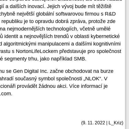
a dalších inovací. Jejich vývoj bude mít těžiště
chybně největší globální softwarovou firmou s R&D
republiku je to opravdu dobrá zpráva, protože zde
a nejmodernějších technologiích, včetně umělé
 identit a nejnovějších trendů v oblasti kybernetické
d algoritmickými manipulacemi a dalšími kognitivními
Avastu s NortonLifeLockem představuje pro společnost
vé segmenty trhu, jako například SMB.
hu se Gen Digital Inc. začne obchodovat na burze
radí současný symbol společnosti „NLOK“. V
cionáři provádět žádnou akci. Více informací je
l.com.
(9. 11. 2022 | L_Kriz)