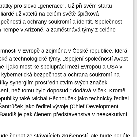
ratky pro slovo „generace“. Už při svém startu
liardě uživatelů na celém světě špičková
zpečnosti a ochrany soukromí a identit. Společnost
m Tempe v Arizoně, a zaměstnává týmy z celého
tomnosti v Evropě a zejména v České republice, která
řské a technologické týmy. „Spojení společností Avast
e i jako most ke spolupráci mezi Evropou a USA v
 je kybernetická bezpečnost a ochrana soukromí na
díky synergiím prostřednictvím svých značek
ešení, než tomu bylo doposud,“ dodává Vlček. Kromě
publiky také Michal Pěchouček jako technický ředitel
 Šantrůček jako ředitel vývoje (Chief Development
 Baudiš je pak členem představenstva v neexekutivní
ude čerpat ze stávajících zkušeností, ale bude nadále