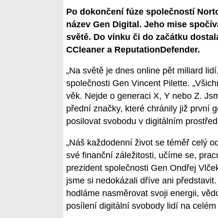
Po dokončení fúze společností Nort
název Gen Digital. Jeho mise spočívá
světě. Do vínku či do začátku dostal
CCleaner a ReputationDefender.
„Na světě je dnes online pět miliard lidí.
společnosti Gen Vincent Pilette. „Všic
věk. Nejde o generaci X, Y nebo Z. Js
přední značky, které chránily již první g
posilovat svobodu v digitálním prostředí
„Náš každodenní život se téměř celý o
své finanční záležitosti, učíme se, pr
prezident společnosti Gen Ondřej Vlček
jsme si nedokázali dříve ani představit
hodláme nasměrovat svoji energii, věd
posílení digitální svobody lidí na celém