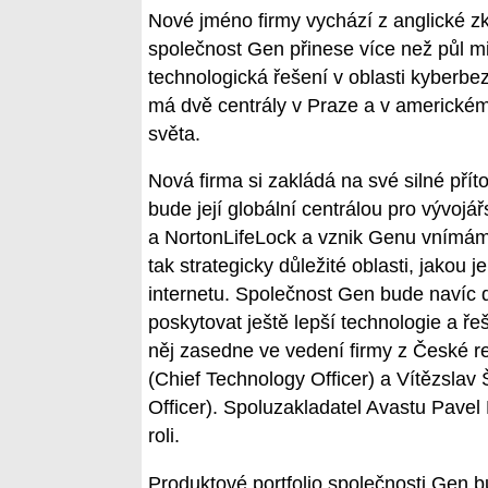
Nové jméno firmy vychází z anglické zk
společnost Gen přinese více než půl mi
technologická řešení v oblasti kyberbe
má dvě centrály v Praze a v americké
světa.
Nová firma si zakládá na své silné pří
bude její globální centrálou pro vývojá
a NortonLifeLock a vznik Genu vnímám
tak strategicky důležité oblasti, jakou
internetu. Společnost Gen bude navíc 
poskytovat ještě lepší technologie a ř
něj zasedne ve vedení firmy z České re
(Chief Technology Officer) a Vítězslav
Officer). Spoluzakladatel Avastu Pavel
roli.
Produktové portfolio společnosti Gen b