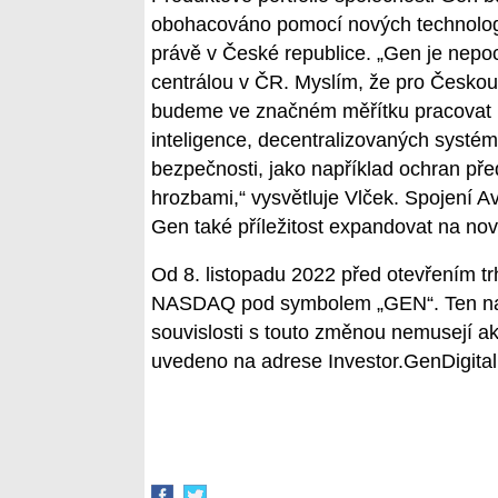
obohacováno pomocí nových technologií 
právě v České republice. „Gen je nepo
centrálou v ČR. Myslím, že pro Českou 
budeme ve značném měřítku pracovat n
inteligence, decentralizovaných systémů
bezpečnosti, jako například ochran pře
hrozbami,“ vysvětluje Vlček. Spojení 
Gen také příležitost expandovat na no
Od 8. listopadu 2022 před otevřením tr
NASDAQ pod symbolem „GEN“. Ten nah
souvislosti s touto změnou nemusejí ak
uvedeno na adrese Investor.GenDigita