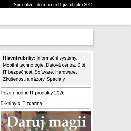
Spolehlivé informace o IT již od roku 2011
Hlavní rubriky:
Informační systémy
,
Mobilní technologie
,
Datová centra
,
Sítě
,
IT bezpečnost
,
Software
,
Hardware
,
Zkušenosti a názory
,
Speciály
Pozoruhodné IT produkty 2026
E-knihy o IT zdarma