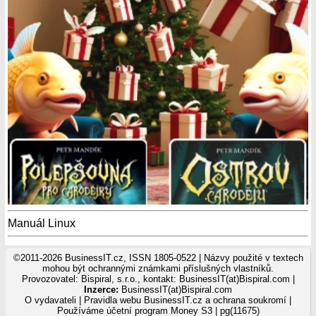
Manuál Linux
©2011-2026 BusinessIT.cz, ISSN 1805-0522 | Názvy použité v textech
mohou být ochrannými známkami příslušných vlastníků.
Provozovatel: Bispiral, s.r.o., kontakt: BusinessIT(at)Bispiral.com |
Inzerce:
BusinessIT(at)Bispiral.com
O vydavateli
|
Pravidla webu BusinessIT.cz a ochrana soukromí
|
Používáme
účetní program Money S3
| pg(11675)