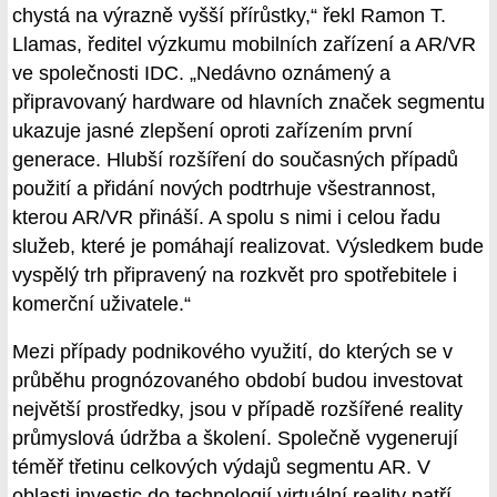
chystá na výrazně vyšší přírůstky,“ řekl Ramon T.
Llamas, ředitel výzkumu mobilních zařízení a AR/VR
ve společnosti IDC. „Nedávno oznámený a
připravovaný hardware od hlavních značek segmentu
ukazuje jasné zlepšení oproti zařízením první
generace. Hlubší rozšíření do současných případů
použití a přidání nových podtrhuje všestrannost,
kterou AR/VR přináší. A spolu s nimi i celou řadu
služeb, které je pomáhají realizovat. Výsledkem bude
vyspělý trh připravený na rozkvět pro spotřebitele i
komerční uživatele.“
Mezi případy podnikového využití, do kterých se v
průběhu prognózovaného období budou investovat
největší prostředky, jsou v případě rozšířené reality
průmyslová údržba a školení. Společně vygenerují
téměř třetinu celkových výdajů segmentu AR. V
oblasti investic do technologií virtuální reality patří