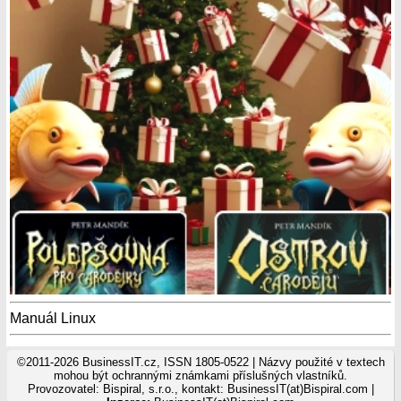
Manuál Linux
©2011-2026 BusinessIT.cz, ISSN 1805-0522 | Názvy použité v textech
mohou být ochrannými známkami příslušných vlastníků.
Provozovatel: Bispiral, s.r.o., kontakt: BusinessIT(at)Bispiral.com |