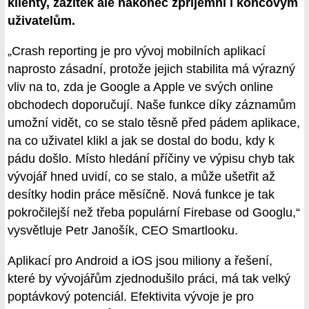
klienty, zážitek ale nakonec zpříjemní i koncovým
uživatelům.
„Crash reporting je pro vývoj mobilních aplikací
naprosto zásadní, protože jejich stabilita má výrazný
vliv na to, zda je Google a Apple ve svých online
obchodech doporučují. Naše funkce díky záznamům
umožní vidět, co se stalo těsně před pádem aplikace,
na co uživatel klikl a jak se dostal do bodu, kdy k
pádu došlo. Místo hledání příčiny ve výpisu chyb tak
vývojář hned uvidí, co se stalo, a může ušetřit až
desítky hodin práce měsíčně. Nová funkce je tak
pokročilejší než třeba populární Firebase od Googlu,“
vysvětluje Petr Janošík, CEO Smartlooku.
Aplikací pro Android a iOS jsou miliony a řešení,
které by vývojářům zjednodušilo práci, má tak velký
poptávkový potenciál. Efektivita vývoje je pro