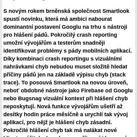
S novým rokem brněnská společnost Smartlook
spustí novinku, která má ambici nabourat
dominantní postavení Googlu na trhu s nástroji
pro hlášení pádů. Pokročilý crash reporting
umožní vývojářům a testerům snadněji
identifikovat problémy s pády mobilních aplikací.
Díky kombinaci crash reportingu s vizuálními
nahrávkami chyb nebudou muset složitě hledat
příčiny pádů jen na základě výpisu chyb (stack
trace). To posouvá Smartlook na novou úroveň,
neboť obdobné nástroje jako Firebase od Googlu
nebo Bugsnag vizuální kontext při hlášení chyb
neposkytují. Nová funkce vývojářům ušetří až
desítky hodin práce měsíčně a urychlí tak vývoj
aplikací, pro nějž je hlášení chyb zásadní.
Pokročilé hlášení chyb tak má nalákat nové