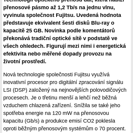
přenosové pásmo až 1,2 Tb/s na jednu vlnu,
vyvinula společnost Fujitsu. Uvedená hodnota
představuje ekvivalent šesti disků Blu-ray o
kapacitě 25 GB. Novinka podle komentátorů
překonává tradiční optické sítě v podstatě ve
všech ohledech. Figurují mezi nimi i energetická
efektivita nebo měřené dopady provozu na
životní prostředí.
Nová technologie společnosti Fujitsu využívá
inovativní procesor pro digitální zpracování signálu
LSI (DSP) založený na nejnovějších polovodičových
procesech. Je o třetinu menší a lehčí než běžná
vzduchem chlazená zařízení. Snížila se také jeho
spotřeba energie na 120 mW na přenosovou
kapacitu (Gb/s) a produkce emisí CO2 poklesla
oproti běžným přenosovým systémům o 70 procent.