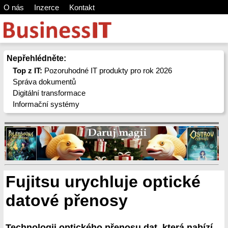
O nás
Inzerce
Kontakt
Nepřehlédněte:
Top z IT:
Pozoruhodné IT produkty pro rok 2026
Správa dokumentů
Digitální transformace
Informační systémy
Fujitsu urychluje optické
datové přenosy
Technologii optického přenosu dat, která nabízí