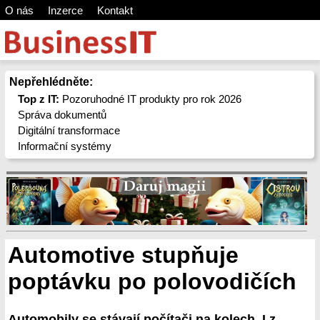
O nás
Inzerce
Kontakt
Nepřehlédněte:
Top z IT:
Pozoruhodné IT produkty pro rok 2026
Správa dokumentů
Digitální transformace
Informační systémy
Automotive stupňuje
poptávku po polovodičích
Automobily se stávají počítači na kolech. I z