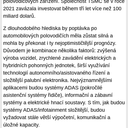
polovodičových zařízení. Společnost TSMC se v roce
2021 zavázala investovat během tří let více než 100
miliard dolarů.
Z dlouhodobého hlediska by poptávka po
automobilových polovodičích měla zůstat silná a
mohla by překonat i ty nejoptimističtější prognózy.
Důvodem je kombinace několika faktorů: zvýšená
výroba vozidel, zrychlené zavádění elektrických a
hybridních pohonných jednotek, širší využívání
technologií autonomního/asistovaného řízení a
složitější palubní elektronika. Nejvýznamnějšími
aplikacemi budou systémy ADAS (pokročilé
asistenční systémy řidiče), informační a zábavní
systémy a elektrické hnací soustavy. S tím, jak budou
systémy ADAS/infotainment složitější, budou
vyžadovat stále větší výpočetní, komunikační a
úložné kapacity.