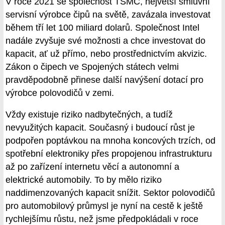
V roce 2021 se společnost TSMC, největší smluvní
servisní výrobce čipů na světě, zavázala investovat
během tří let 100 miliard dolarů. Společnost Intel
nadále zvyšuje své možnosti a chce investovat do
kapacit, ať už přímo, nebo prostřednictvím akvizic.
Zákon o čipech ve Spojených státech velmi
pravděpodobně přinese další navýšení dotací pro
výrobce polovodičů v zemi.
Vždy existuje riziko nadbytečných, a tudíž
nevyužitých kapacit. Současný i budoucí růst je
podpořen poptávkou na mnoha koncových trzích, od
spotřební elektroniky přes propojenou infrastrukturu
až po zařízení internetu věcí a autonomní a
elektrické automobily. To by mělo riziko
naddimenzovaných kapacit snížit. Sektor polovodičů
pro automobilový průmysl je nyní na cestě k ještě
rychlejšímu růstu, než jsme předpokládali v roce