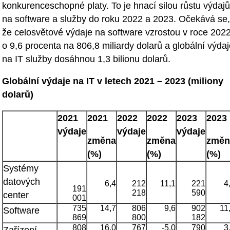
konkurenceschopné platy. To je hnací silou růstu výdajů
na software a služby do roku 2022 a 2023. Očekává se,
že celosvětové výdaje na software vzrostou v roce 202
o 9,6 procenta na 806,8 miliardy dolarů a globální výda
na IT služby dosáhnou 1,3 bilionu dolarů.
Globální výdaje na IT v letech 2021 – 2023 (miliony
dolarů)
2021
2021
2022
2022
2023
2023
výdaje
výdaje
výdaje
změna
změna
změn
(%)
(%)
(%)
Systémy
datových
6,4
212
11,1
221
4
191
218
590
center
001
735
14,7
806
9,6
902
11
Software
869
800
182
808
16,0
767
-5,0
790
3