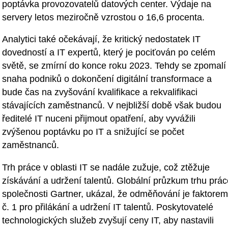
poptávka provozovatelů datových center. Výdaje na
servery letos meziročně vzrostou o 16,6 procenta.
Analytici také očekávají, že kritický nedostatek IT
dovedností a IT expertů, který je pociťován po celém
světě, se zmírní do konce roku 2023. Tehdy se zpomalí
snaha podniků o dokončení digitální transformace a
bude čas na zvyšování kvalifikace a rekvalifikaci
stávajících zaměstnanců. V nejbližší době však budou
ředitelé IT nuceni přijmout opatření, aby vyvážili
zvýšenou poptávku po IT a snižující se počet
zaměstnanců.
Trh práce v oblasti IT se nadále zužuje, což ztěžuje
získávání a udržení talentů. Globální průzkum trhu prác
společnosti Gartner, ukázal, že odměňování je faktorem
č. 1 pro přilákání a udržení IT talentů. Poskytovatelé
technologických služeb zvyšují ceny IT, aby nastavili