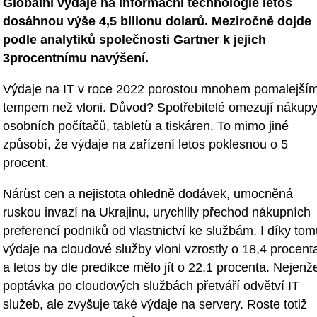
Globální výdaje na informační technologie letos
dosáhnou výše 4,5 bilionu dolarů. Meziročně dojde
podle analytiků společnosti Gartner k jejich
3procentnímu navýšení.
Výdaje na IT v roce 2022 porostou mnohem pomalejší
tempem než vloni. Důvod? Spotřebitelé omezují nákup
osobních počítačů, tabletů a tiskáren. To mimo jiné
způsobí, že výdaje na zařízení letos poklesnou o 5
procent.
Nárůst cen a nejistota ohledně dodávek, umocněná
ruskou invazí na Ukrajinu, urychlily přechod nákupních
preferencí podniků od vlastnictví ke službám. I díky to
výdaje na cloudové služby vloni vzrostly o 18,4 procent
a letos by dle predikce mělo jít o 22,1 procenta. Nejenž
poptávka po cloudových službách přetváří odvětví IT
služeb, ale zvyšuje také výdaje na servery. Roste totiž