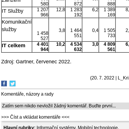
Zařízení
580
872
888
1 207
12,8
1 283
6,2
1 389
8
IT Služby
966
192
169
Komunikační
služby
3,8
1 464
0,4
1 505
2
1 458
551
733
527
4 401
10,2
4 534
3,0
4 809
6
IT celkem
944
632
561
Zdroj: Gartner, červenec 2022.
(20. 7. 2022 | L_Kri
Komentáře, názory a rady
Zatím sem nikdo nevložil žádný komentář. Buďte první...
>>> Číst a vkládat komentáře <<<
Hlavní rubriky:
Informační systémy
,
Mobilní technologie
,