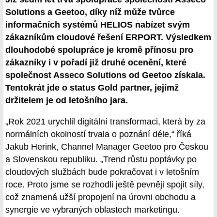
Solutions a Geetoo, díky níž může tvůrce
informačních systémů HELIOS nabízet svým
zákazníkům cloudové řešení ERPORT. Výsledkem
dlouhodobé spolupráce je kromě přínosu pro
zákazníky i v pořadí již druhé ocenění, které
společnost Asseco Solutions od Geetoo získala.
Tentokrát jde o status Gold partner, jejímž
držitelem je od letošního jara.
„Rok 2021 urychlil digitální transformaci, která by za
normálních okolností trvala o poznání déle,“ říká
Jakub Herink, Channel Manager Geetoo pro Českou
a Slovenskou republiku. „Trend růstu poptávky po
cloudových službách bude pokračovat i v letošním
roce. Proto jsme se rozhodli ještě pevněji spojit síly,
což znamená užší propojení na úrovni obchodu a
synergie ve vybraných oblastech marketingu.