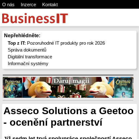
O nás
Inzerce
Kontakt
Nepřehlédněte:
Top z IT:
Pozoruhodné IT produkty pro rok 2026
Správa dokumentů
Digitální transformace
Informační systémy
Asseco Solutions a Geetoo
- ocenění partnerství
Již sedm let trvá spolupráce společností Asseco