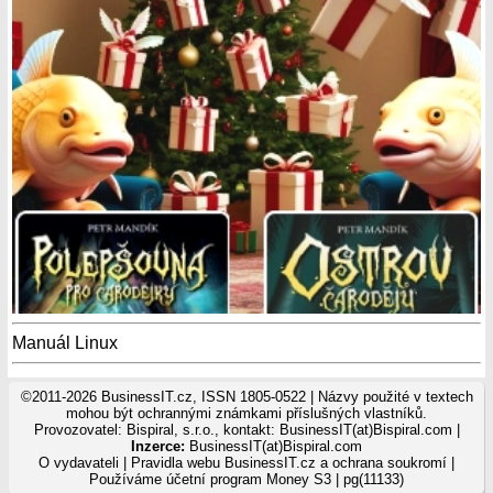
Manuál Linux
©2011-2026 BusinessIT.cz, ISSN 1805-0522 | Názvy použité v textech
mohou být ochrannými známkami příslušných vlastníků.
Provozovatel: Bispiral, s.r.o., kontakt: BusinessIT(at)Bispiral.com |
Inzerce:
BusinessIT(at)Bispiral.com
O vydavateli
|
Pravidla webu BusinessIT.cz a ochrana soukromí
|
Používáme
účetní program Money S3
| pg(11133)