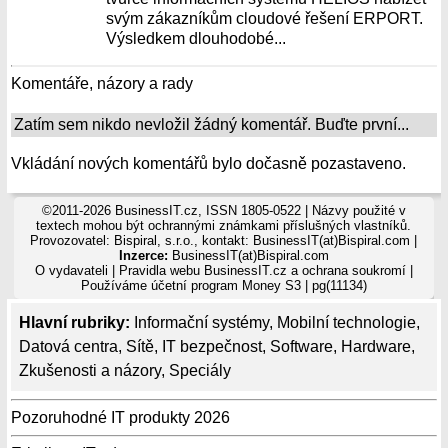
svým zákazníkům cloudové řešení ERPORT.
Výsledkem dlouhodobé...
Komentáře, názory a rady
Zatím sem nikdo nevložil žádný komentář. Buďte první...
Vkládání nových komentářů bylo dočasně pozastaveno.
©2011-2026 BusinessIT.cz, ISSN 1805-0522 | Názvy použité v
textech mohou být ochrannými známkami příslušných vlastníků.
Provozovatel: Bispiral, s.r.o., kontakt: BusinessIT(at)Bispiral.com |
Inzerce:
BusinessIT(at)Bispiral.com
O vydavateli
|
Pravidla webu BusinessIT.cz a ochrana soukromí
|
Používáme
účetní program Money S3
| pg(11134)
Hlavní rubriky:
Informační systémy
,
Mobilní technologie
,
Datová centra
,
Sítě
,
IT bezpečnost
,
Software
,
Hardware
,
Zkušenosti a názory
,
Speciály
Pozoruhodné IT produkty 2026