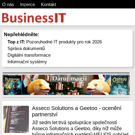
O nás
Inzerce
Kontakt
Nepřehlédněte:
Top z IT:
Pozoruhodné IT produkty pro rok 2026
Správa dokumentů
Digitální transformace
Informační systémy
Asseco Solutions a Geetoo - ocenění
partnerství
Již sedm let trvá spolupráce společností
Asseco Solutions a Geetoo, díky níž může
tvůrce informačních systémů HELIOS nabízet