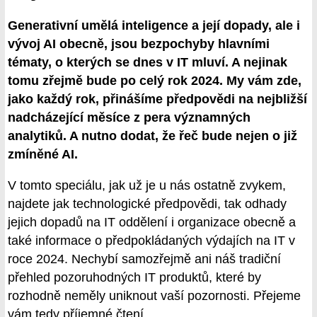
Generativní umělá inteligence a její dopady, ale i
vývoj AI obecně, jsou bezpochyby hlavními
tématy, o kterých se dnes v IT mluví. A nejinak
tomu zřejmě bude po celý rok 2024. My vám zde,
jako každý rok, přinášíme předpovědi na nejbližší
nadcházející měsíce z pera významných
analytiků. A nutno dodat, že řeč bude nejen o již
zmíněné AI.
V tomto speciálu, jak už je u nás ostatně zvykem,
najdete jak technologické předpovědi, tak odhady
jejich dopadů na IT oddělení i organizace obecně a
také informace o předpokládaných výdajích na IT v
roce 2024. Nechybí samozřejmě ani náš tradiční
přehled pozoruhodných IT produktů, které by
rozhodně neměly uniknout vaší pozornosti. Přejeme
vám tedy příjemné čtení.