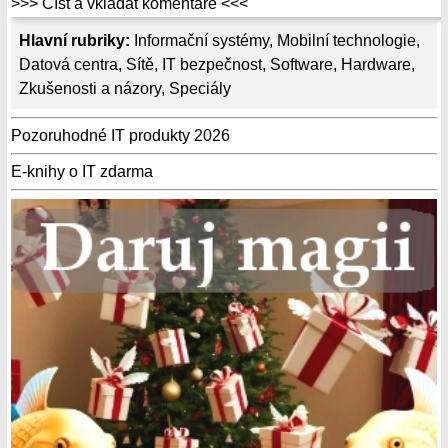
>>> Číst a vkládat komentáře <<<
Hlavní rubriky:
Informační systémy
,
Mobilní technologie
,
Datová centra
,
Sítě
,
IT bezpečnost
,
Software
,
Hardware
,
Zkušenosti a názory
,
Speciály
Pozoruhodné IT produkty 2026
E-knihy o IT zdarma