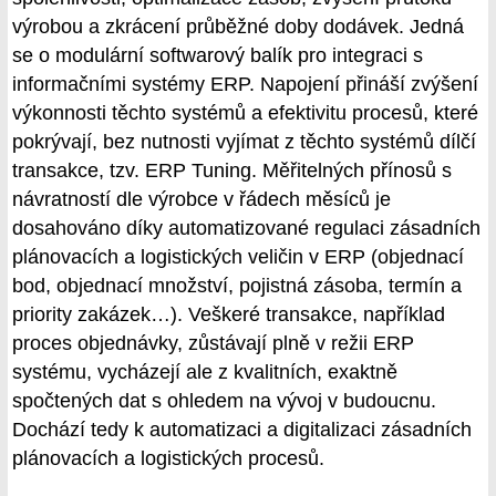
výrobou a zkrácení průběžné doby dodávek. Jedná
se o modulární softwarový balík pro integraci s
informačními systémy ERP. Napojení přináší zvýšení
výkonnosti těchto systémů a efektivitu procesů, které
pokrývají, bez nutnosti vyjímat z těchto systémů dílčí
transakce, tzv. ERP Tuning. Měřitelných přínosů s
návratností dle výrobce v řádech měsíců je
dosahováno díky automatizované regulaci zásadních
plánovacích a logistických veličin v ERP (objednací
bod, objednací množství, pojistná zásoba, termín a
priority zakázek…). Veškeré transakce, například
proces objednávky, zůstávají plně v režii ERP
systému, vycházejí ale z kvalitních, exaktně
spočtených dat s ohledem na vývoj v budoucnu.
Dochází tedy k automatizaci a digitalizaci zásadních
plánovacích a logistických procesů.