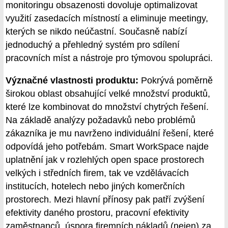
monitoringu obsazenosti dovoluje optimalizovat
využití zasedacích místností a eliminuje meetingy,
kterých se nikdo neúčastní. Současně nabízí
jednoduchý a přehledný systém pro sdílení
pracovních míst a nástroje pro týmovou spolupráci.
Význačné vlastnosti produktu:
Pokrývá poměrně
širokou oblast obsahující velké množství produktů,
které lze kombinovat do množství chytrých řešení.
Na základě analýzy požadavků nebo problémů
zákazníka je mu navrženo individuální řešení, které
odpovídá jeho potřebám. Smart WorkSpace najde
uplatnění jak v rozlehlých open space prostorech
velkých i středních firem, tak ve vzdělávacích
institucích, hotelech nebo jiných komerčních
prostorech. Mezi hlavní přínosy pak patří zvýšení
efektivity daného prostoru, pracovní efektivity
zaměstnanců, úspora firemních nákladů (nejen) za