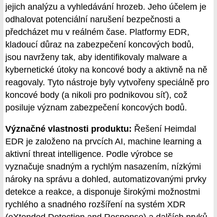
jejich analýzu a vyhledávání hrozeb. Jeho účelem je
odhalovat potenciální narušení bezpečnosti a
předcházet mu v reálném čase. Platformy EDR,
kladoucí důraz na zabezpečení koncových bodů,
jsou navrženy tak, aby identifikovaly malware a
kybernetické útoky na koncové body a aktivně na ně
reagovaly. Tyto nástroje byly vytvořeny speciálně pro
koncové body (a nikoli pro podnikovou síť), což
posiluje význam zabezpečení koncových bodů.
Význačné vlastnosti produktu:
Řešení Heimdal
EDR je založeno na prvcích AI, machine learning a
aktivní threat intelligence. Podle výrobce se
vyznačuje snadným a rychlým nasazením, nízkými
nároky na správu a dohled, automatizovanými prvky
detekce a reakce, a disponuje širokými možnostmi
rychlého a snadného rozšíření na systém XDR
(eXtended Detection and Response) a dalších prvků