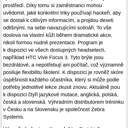
prostředí. Díky tomu si zaměstnanci mohou
uvědomit, jaké konkrétní triky používají hackeři, aby
se dostali k citlivým informacím, a projdou deseti
odlišnými, na sebe navazujícími scénáři. To vše
doslova na vlastní kůži během dramatické akce,
nikoli formou nudné prezentace. Program je
k dispozici ve všech dostupných headsetech,
například HTC Vive Focus 3. Tyto brýle jsou
bezdrátové, a nepotřebují ani počítač, což významně
posiluje flexibilitu školení. K dispozici je rovněž skóre
úspěšnosti každého účastníka, který si může podle
potřeby jednotlivé lekce zkusit znovu. Aktuálně jsou
k dispozici čtyři jazykové mutace, anglická, polská,
česká a slovenská. Výhradním distributorem tréninku
v Česku a na Slovensku je společnost Zebra
Systems.