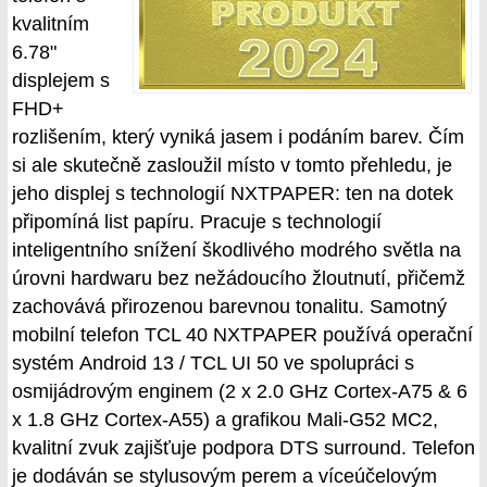
kvalitním
6.78"
displejem s
FHD+
rozlišením, který vyniká jasem i podáním barev. Čím
si ale skutečně zasloužil místo v tomto přehledu, je
jeho displej s technologií NXTPAPER: ten na dotek
připomíná list papíru. Pracuje s technologií
inteligentního snížení škodlivého modrého světla na
úrovni hardwaru bez nežádoucího žloutnutí, přičemž
zachovává přirozenou barevnou tonalitu. Samotný
mobilní telefon TCL 40 NXTPAPER používá operační
systém Android 13 / TCL UI 50 ve spolupráci s
osmijádrovým enginem (2 x 2.0 GHz Cortex-A75 & 6
x 1.8 GHz Cortex-A55) a grafikou Mali-G52 MC2,
kvalitní zvuk zajišťuje podpora DTS surround. Telefon
je dodáván se stylusovým perem a víceúčelovým