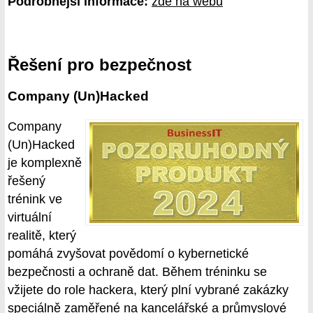
Podrobnější informace:
zde na webu
Řešení pro bezpečnost
Company (Un)Hacked
Company
(Un)Hacked
je komplexně
řešený
trénink ve
virtuální
realitě, který
pomáhá zvyšovat povědomí o kybernetické
bezpečnosti a ochraně dat. Během tréninku se
vžijete do role hackera, který plní vybrané zakázky
speciálně zaměřené na kancelářské a průmyslové