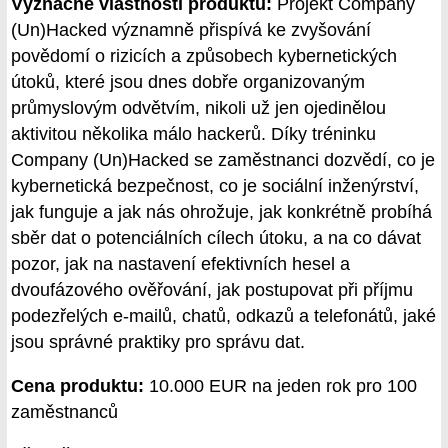
Význačné vlastnosti produktu:
Projekt Company
(Un)Hacked významně přispívá ke zvyšování
povědomí o rizicích a způsobech kybernetických
útoků, které jsou dnes dobře organizovaným
průmyslovým odvětvím, nikoli už jen ojedinělou
aktivitou několika málo hackerů. Díky tréninku
Company (Un)Hacked se zaměstnanci dozvědí, co je
kybernetická bezpečnost, co je sociální inženýrství,
jak funguje a jak nás ohrožuje, jak konkrétně probíhá
sběr dat o potenciálních cílech útoku, a na co dávat
pozor, jak na nastavení efektivních hesel a
dvoufázového ověřování, jak postupovat při příjmu
podezřelých e-mailů, chatů, odkazů a telefonátů, jaké
jsou správné praktiky pro správu dat.
Cena produktu:
10.000 EUR na jeden rok pro 100
zaměstnanců