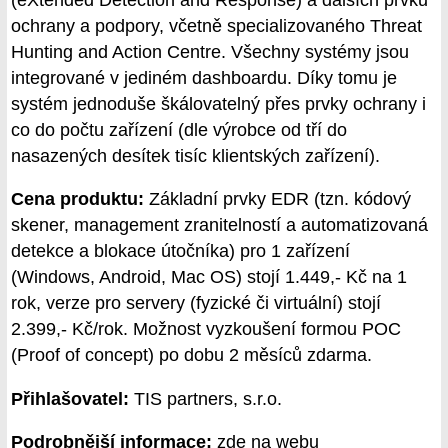
ochrany a podpory, včetně specializovaného Threat
Hunting and Action Centre. Všechny systémy jsou
integrované v jediném dashboardu. Díky tomu je
systém jednoduše škálovatelný přes prvky ochrany i
co do počtu zařízení (dle výrobce od tří do
nasazených desítek tisíc klientských zařízení).
Cena produktu:
Základní prvky EDR (tzn. kódový
skener, management zranitelností a automatizovaná
detekce a blokace útočníka) pro 1 zařízení
(Windows, Android, Mac OS) stojí 1.449,- Kč na 1
rok, verze pro servery (fyzické či virtuální) stojí
2.399,- Kč/rok. Možnost vyzkoušení formou POC
(Proof of concept) po dobu 2 měsíců zdarma.
Přihlašovatel:
TIS partners, s.r.o.
Podrobnější informace:
zde na webu