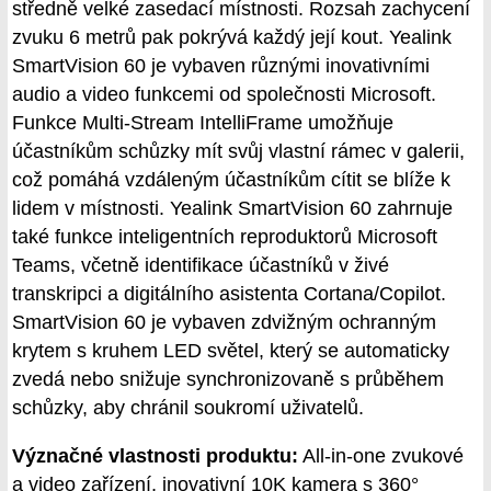
středně velké zasedací místnosti. Rozsah zachycení
zvuku 6 metrů pak pokrývá každý její kout. Yealink
SmartVision 60 je vybaven různými inovativními
audio a video funkcemi od společnosti Microsoft.
Funkce Multi-Stream IntelliFrame umožňuje
účastníkům schůzky mít svůj vlastní rámec v galerii,
což pomáhá vzdáleným účastníkům cítit se blíže k
lidem v místnosti. Yealink SmartVision 60 zahrnuje
také funkce inteligentních reproduktorů Microsoft
Teams, včetně identifikace účastníků v živé
transkripci a digitálního asistenta Cortana/Copilot.
SmartVision 60 je vybaven zdvižným ochranným
krytem s kruhem LED světel, který se automaticky
zvedá nebo snižuje synchronizovaně s průběhem
schůzky, aby chránil soukromí uživatelů.
Význačné vlastnosti produktu:
All-in-one zvukové
a video zařízení, inovativní 10K kamera s 360°