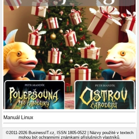
Manuál Linux
©2011-2026 BusinessIT.cz, ISSN 1805-0522 | Názvy použité v textech
mohou být ochrannými známkami příslušných vlastníků.