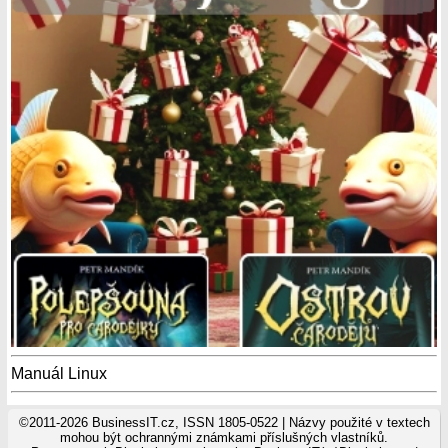
Manuál Linux
©2011-2026 BusinessIT.cz, ISSN 1805-0522 | Názvy použité v textech
mohou být ochrannými známkami příslušných vlastníků.