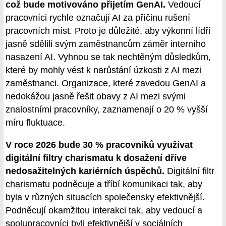
což bude motivováno přijetím GenAI.
Vedoucí
pracovníci rychle označují AI za příčinu rušení
pracovních míst. Proto je důležité, aby výkonní lídři
jasně sdělili svým zaměstnancům záměr interního
nasazení AI. Vyhnou se tak nechtěným důsledkům,
které by mohly vést k narůstání úzkosti z AI mezi
zaměstnanci. Organizace, které zavedou GenAI a
nedokážou jasně řešit obavy z AI mezi svými
znalostními pracovníky, zaznamenají o 20 % vyšší
míru fluktuace.
V roce 2026 bude 30 % pracovníků využívat
digitální filtry charismatu k dosažení dříve
nedosažitelných kariérních úspěchů.
Digitální filtr
charismatu podněcuje a tříbí komunikaci tak, aby
byla v různých situacích společensky efektivnější.
Podněcují okamžitou interakci tak, aby vedoucí a
spolupracovníci byli efektivnější v sociálních