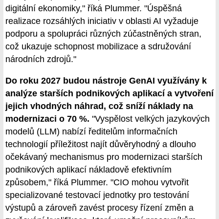
digitální ekonomiky," říká Plummer. "Úspěšná
realizace rozsáhlých iniciativ v oblasti AI vyžaduje
podporu a spolupráci různých zúčastněných stran,
což ukazuje schopnost mobilizace a sdružování
národních zdrojů."
Do roku 2027 budou nástroje GenAI využívány k
analýze starších podnikových aplikací a vytvoření
jejich vhodných náhrad, což sníží náklady na
modernizaci o 70 %.
"Vyspělost velkých jazykových
modelů (LLM) nabízí ředitelům informačních
technologií příležitost najít důvěryhodný a dlouho
očekávaný mechanismus pro modernizaci starších
podnikových aplikací nákladově efektivním
způsobem," říká Plummer. "CIO mohou vytvořit
specializované testovací jednotky pro testování
výstupů a zároveň zavést procesy řízení změn a