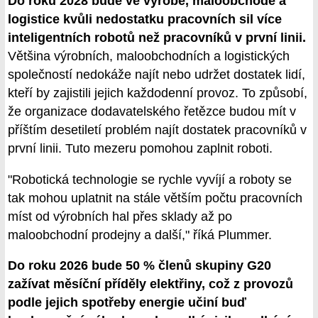
Do roku 2028 bude ve výrobě, maloobchodě a
logistice kvůli nedostatku pracovních sil více
inteligentních robotů než pracovníků v první linii.
Většina výrobních, maloobchodních a logistických
společností nedokáže najít nebo udržet dostatek lidí,
kteří by zajistili jejich každodenní provoz. To způsobí,
že organizace dodavatelského řetězce budou mít v
příštím desetiletí problém najít dostatek pracovníků v
první linii. Tuto mezeru pomohou zaplnit roboti.
"Robotická technologie se rychle vyvíjí a roboty se
tak mohou uplatnit na stále větším počtu pracovních
míst od výrobních hal přes sklady až po
maloobchodní prodejny a další," říká Plummer.
Do roku 2026 bude 50 % členů skupiny G20
zažívat měsíční příděly elektřiny, což z provozů
podle jejich spotřeby energie učiní buď