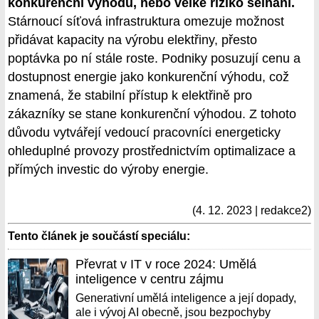
konkurenční výhodu, nebo velké riziko selhání.
Stárnoucí síťová infrastruktura omezuje možnost
přidávat kapacity na výrobu elektřiny, přesto
poptávka po ní stále roste. Podniky posuzují cenu a
dostupnost energie jako konkurenční výhodu, což
znamená, že stabilní přístup k elektřině pro
zákazníky se stane konkurenční výhodou. Z tohoto
důvodu vytvářejí vedoucí pracovníci energeticky
ohleduplné provozy prostřednictvím optimalizace a
přímých investic do výroby energie.
(4. 12. 2023 | redakce2)
Tento článek je součástí speciálu:
Převrat v IT v roce 2024: Umělá
inteligence v centru zájmu
Generativní umělá inteligence a její dopady,
ale i vývoj AI obecně, jsou bezpochyby