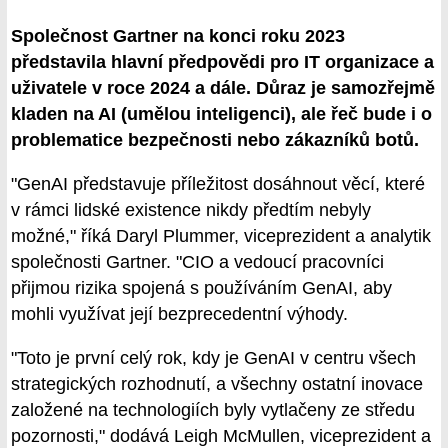
Společnost Gartner na konci roku 2023
představila hlavní předpovědi pro IT organizace a
uživatele v roce 2024 a dále. Důraz je samozřejmě
kladen na AI (umělou inteligenci), ale řeč bude i o
problematice bezpečnosti nebo zákazníků botů.
"GenAI představuje příležitost dosáhnout věcí, které
v rámci lidské existence nikdy předtím nebyly
možné," říká Daryl Plummer, viceprezident a analytik
společnosti Gartner. "CIO a vedoucí pracovníci
přijmou rizika spojená s používáním GenAI, aby
mohli využívat její bezprecedentní výhody.
"Toto je první celý rok, kdy je GenAI v centru všech
strategických rozhodnutí, a všechny ostatní inovace
založené na technologiích byly vytlačeny ze středu
pozornosti," dodává Leigh McMullen, viceprezident a