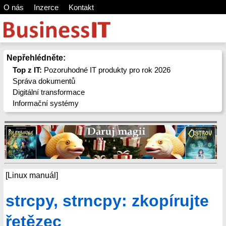
O nás
Inzerce
Kontakt
Nepřehlédněte:
Top z IT:
Pozoruhodné IT produkty pro rok 2026
Správa dokumentů
Digitální transformace
Informační systémy
[Linux manuál]
strcpy, strncpy: zkopírujte
řetězec