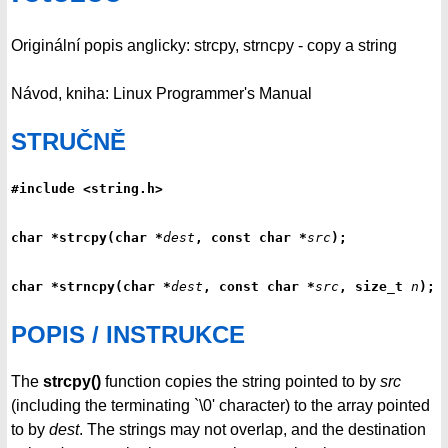
Originální popis anglicky: strcpy, strncpy - copy a string
Návod, kniha: Linux Programmer's Manual
STRUČNĚ
#include <string.h>
char *strcpy(char *
dest
, const char *
src
);
char *strncpy(char *
dest
, const char *
src
, size_t 
n
);
POPIS / INSTRUKCE
The
strcpy()
function copies the string pointed to by
src
(including the terminating `\0' character) to the array pointed
to by
dest
. The strings may not overlap, and the destination