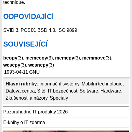
technique.
ODPOVÍDAJÍCÍ
SVID 3, POSIX, BSD 4.3, ISO 9899
SOUVISEJÍCÍ
bcopy
(3),
memccpy
(3),
memcpy
(3),
memmove
(3),
wcscpy
(3),
wcsncpy
(3)
1993-04-11
GNU
Hlavní rubriky:
Informační systémy
,
Mobilní technologie
,
Datová centra
,
Sítě
,
IT bezpečnost
,
Software
,
Hardware
,
Zkušenosti a názory
,
Speciály
Pozoruhodné IT produkty 2026
E-knihy o IT zdarma