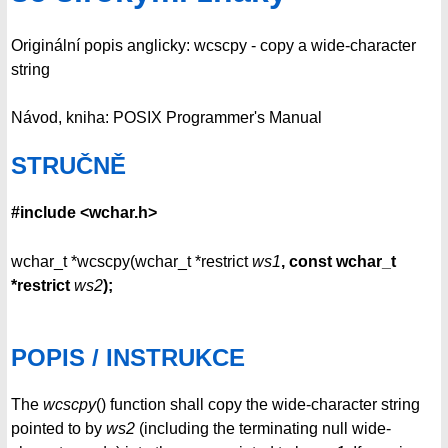
Originální popis anglicky: wcscpy - copy a wide-character
string
Návod, kniha: POSIX Programmer's Manual
STRUČNĚ
#include <wchar.h>
wchar_t *wcscpy(wchar_t *restrict
ws1
, const wchar_t
*restrict
ws2
);
POPIS / INSTRUKCE
The
wcscpy
() function shall copy the wide-character string
pointed to by
ws2
(including the terminating null wide-