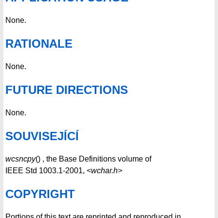
None.
RATIONALE
None.
FUTURE DIRECTIONS
None.
SOUVISEJÍCÍ
wcsncpy
() , the Base Definitions volume of
IEEE Std 1003.1-2001,
<wchar.h>
COPYRIGHT
Portions of this text are reprinted and reproduced in