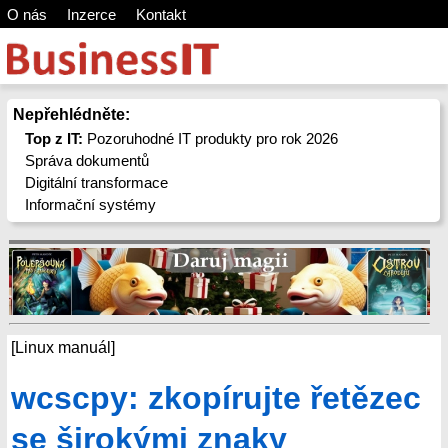
O nás
Inzerce
Kontakt
Nepřehlédněte:
Top z IT:
Pozoruhodné IT produkty pro rok 2026
Správa dokumentů
Digitální transformace
Informační systémy
[Linux manuál]
wcscpy: zkopírujte řetězec
se širokými znaky