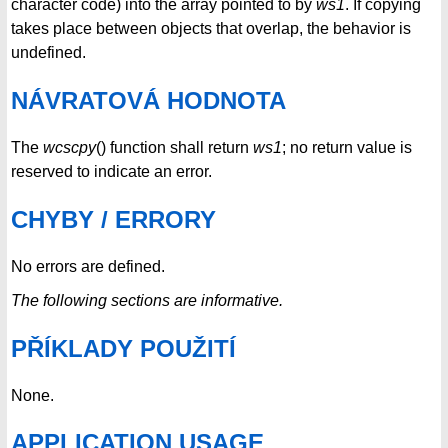
character code) into the array pointed to by
ws1
. If copying
takes place between objects that overlap, the behavior is
undefined.
NÁVRATOVÁ HODNOTA
The
wcscpy
() function shall return
ws1
; no return value is
reserved to indicate an error.
CHYBY / ERRORY
No errors are defined.
The following sections are informative.
PŘÍKLADY POUŽITÍ
None.
APPLICATION USAGE