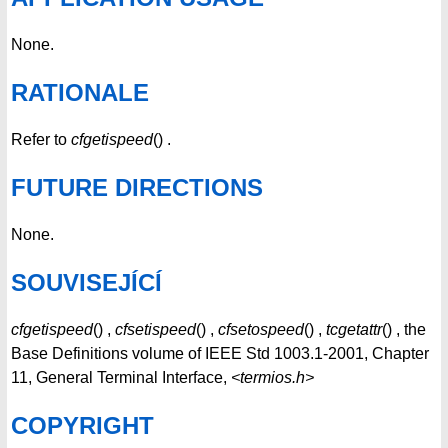
None.
RATIONALE
Refer to
cfgetispeed
() .
FUTURE DIRECTIONS
None.
SOUVISEJÍCÍ
cfgetispeed
() ,
cfsetispeed
() ,
cfsetospeed
() ,
tcgetattr
() , the
Base Definitions volume of IEEE Std 1003.1-2001, Chapter
11, General Terminal Interface,
<termios.h>
COPYRIGHT