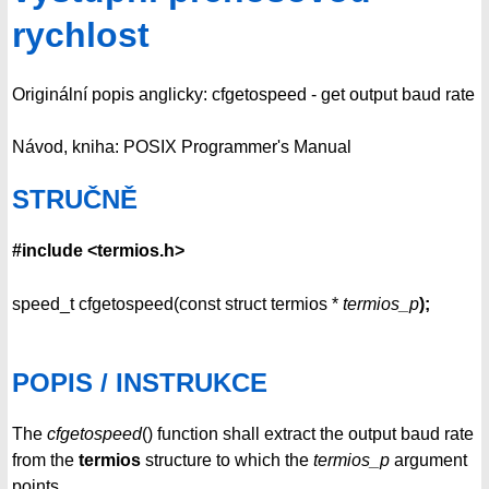
rychlost
Originální popis anglicky: cfgetospeed - get output baud rate
Návod, kniha: POSIX Programmer's Manual
STRUČNĚ
#include <termios.h>
speed_t cfgetospeed(const struct termios *
termios_p
);
POPIS / INSTRUKCE
The
cfgetospeed
() function shall extract the output baud rate
from the
termios
structure to which the
termios_p
argument
points.