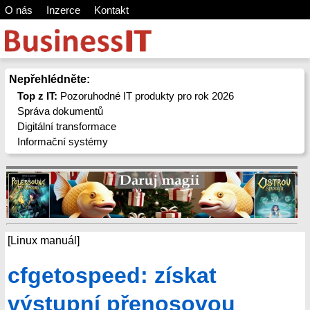
O nás
Inzerce
Kontakt
Nepřehlédněte:
Top z IT:
Pozoruhodné IT produkty pro rok 2026
Správa dokumentů
Digitální transformace
Informační systémy
[Linux manuál]
cfgetospeed: získat
výstupní přenosovou