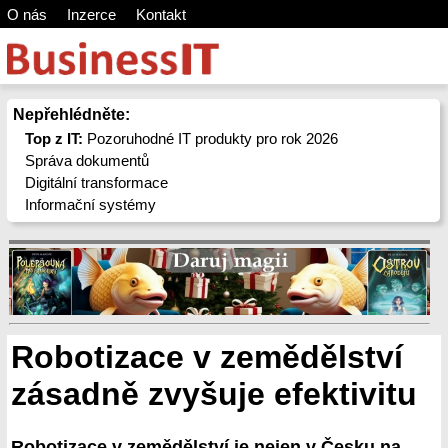
O nás
Inzerce
Kontakt
Nepřehlédněte:
Top z IT:
Pozoruhodné IT produkty pro rok 2026
Správa dokumentů
Digitální transformace
Informační systémy
Robotizace v zemědělství
zásadně zvyšuje efektivitu
Robotizace v zemědělství je nejen v Česku na