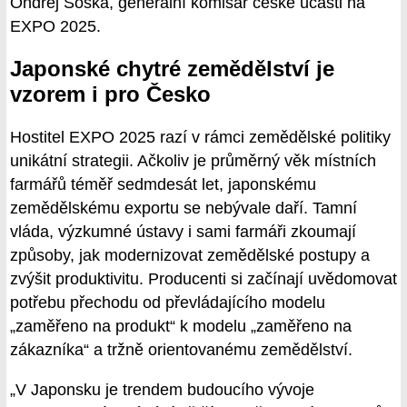
Ondřej Soška, generální komisař české účasti na
EXPO 2025.
Japonské chytré zemědělství je
vzorem i pro Česko
Hostitel EXPO 2025 razí v rámci zemědělské politiky
unikátní strategii. Ačkoliv je průměrný věk místních
farmářů téměř sedmdesát let, japonskému
zemědělskému exportu se nebývale daří. Tamní
vláda, výzkumné ústavy i sami farmáři zkoumají
způsoby, jak modernizovat zemědělské postupy a
zvýšit produktivitu. Producenti si začínají uvědomovat
potřebu přechodu od převládajícího modelu
„zaměřeno na produkt“ k modelu „zaměřeno na
zákazníka“ a tržně orientovanému zemědělství.
„V Japonsku je trendem budoucího vývoje