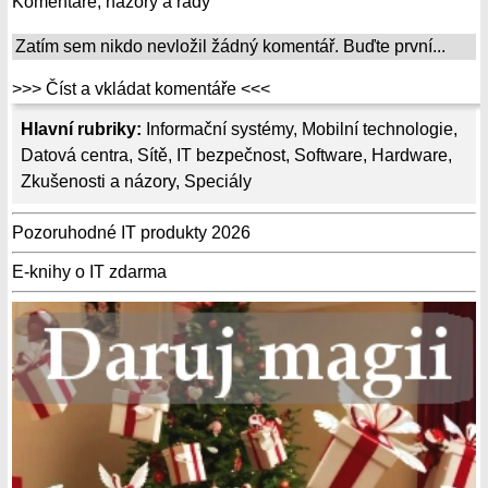
Komentáře, názory a rady
Zatím sem nikdo nevložil žádný komentář. Buďte první...
>>> Číst a vkládat komentáře <<<
Hlavní rubriky:
Informační systémy
,
Mobilní technologie
,
Datová centra
,
Sítě
,
IT bezpečnost
,
Software
,
Hardware
,
Zkušenosti a názory
,
Speciály
Pozoruhodné IT produkty 2026
E-knihy o IT zdarma