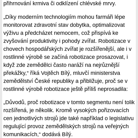
přihrnování krmiva či odklízení chlévské mrvy.
„Díky moderním technologiím mohou farmáři lépe
monitorovat zdravotní stav dobytka, optimalizovat
výživu a předcházet nemocem, což přispívá ke
zvyšování produktivity i pohody zvířat. Robotizace v
chovech hospodářských zvířat je rozšířenější, ale i v
rostlinné výrobě se začíná robotizace prosazovat, i
když zde zemědělci často naráží na nejrůznější
překážky,“ říká Vojtěch Bílý, mluvčí ministerstva
zemědělství České republiky a přibližuje, proč se v
rostlinné výrobě robotizace ještě příliš neprosadila:
„Důvodů, proč robotizace v tomto segmentu není tolik
rozšířená, je několik. Kromě vysokých pořizovacích
cen jednotlivých strojů jde také například o legislativu
regulující provoz zemědělských strojů na veřejných
komunikacích,“ dodává Bílý.