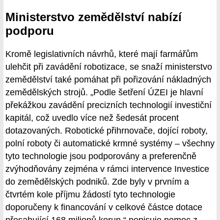
Ministerstvo zemědělství nabízí
podporu
Kromě legislativních návrhů, které mají farmářům
ulehčit při zavádění robotizace, se snaží ministerstvo
zemědělství také pomáhat při pořizování nákladných
zemědělských strojů. „Podle šetření ÚZEI je hlavní
překážkou zavádění precizních technologií investiční
kapitál, což uvedlo více než šedesát procent
dotazovaných. Robotické přihrnovače, dojící roboty,
polní roboty či automatické krmné systémy – všechny
tyto technologie jsou podporovány a preferenčně
zvýhodňovány zejména v rámci intervence Investice
do zemědělských podniků. Zde byly v prvním a
čtvrtém kole příjmu žádostí tyto technologie
doporučeny k financování v celkové částce dotace