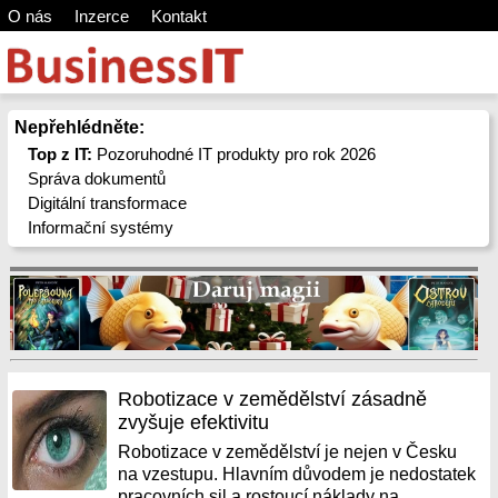
O nás
Inzerce
Kontakt
Nepřehlédněte:
Top z IT:
Pozoruhodné IT produkty pro rok 2026
Správa dokumentů
Digitální transformace
Informační systémy
Robotizace v zemědělství zásadně
zvyšuje efektivitu
Robotizace v zemědělství je nejen v Česku
na vzestupu. Hlavním důvodem je nedostatek
pracovních sil a rostoucí náklady na