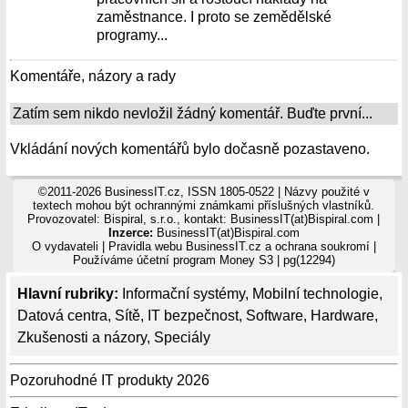
zaměstnance. I proto se zemědělské
programy...
Komentáře, názory a rady
Zatím sem nikdo nevložil žádný komentář. Buďte první...
Vkládání nových komentářů bylo dočasně pozastaveno.
©2011-2026 BusinessIT.cz, ISSN 1805-0522 | Názvy použité v
textech mohou být ochrannými známkami příslušných vlastníků.
Provozovatel: Bispiral, s.r.o., kontakt: BusinessIT(at)Bispiral.com |
Inzerce:
BusinessIT(at)Bispiral.com
O vydavateli
|
Pravidla webu BusinessIT.cz a ochrana soukromí
|
Používáme
účetní program Money S3
| pg(12294)
Hlavní rubriky:
Informační systémy
,
Mobilní technologie
,
Datová centra
,
Sítě
,
IT bezpečnost
,
Software
,
Hardware
,
Zkušenosti a názory
,
Speciály
Pozoruhodné IT produkty 2026