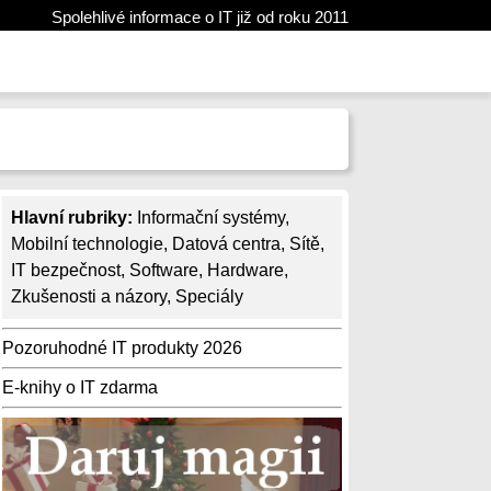
Spolehlivé informace o IT již od roku 2011
Hlavní rubriky:
Informační systémy
,
Mobilní technologie
,
Datová centra
,
Sítě
,
IT bezpečnost
,
Software
,
Hardware
,
Zkušenosti a názory
,
Speciály
Pozoruhodné IT produkty 2026
E-knihy o IT zdarma