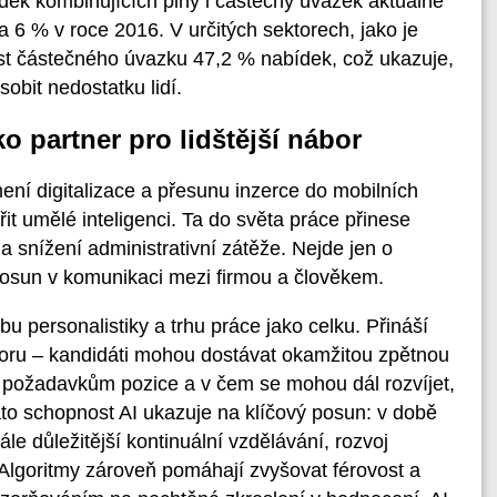
dek kombinujících plný i částečný úvazek aktuálně
a 6 % v roce 2016. V určitých sektorech, jako je
st částečného úvazku 47,2 % nabídek, což ukazuje,
sobit nedostatku lidí.
o partner pro lidštější nábor
ení digitalizace a přesunu inzerce do mobilních
řit umělé inteligenci. Ta do světa práce přinese
a snížení administrativní zátěže. Nejde jen o
posun v komunikaci mezi firmou a člověkem.
 personalistiky a trhu práce jako celku. Přináší
áboru – kandidáti mohou dostávat okamžitou zpětnou
dá požadavkům pozice a v čem se mohou dál rozvíjet,
tato schopnost AI ukazuje na klíčový posun: v době
e důležitější kontinuální vzdělávání, rozvoj
 Algoritmy zároveň pomáhají zvyšovat férovost a