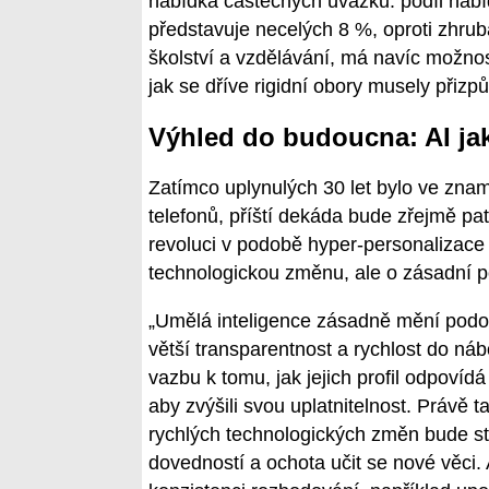
nabídka částečných úvazků: podíl nabí
představuje necelých 8 %, oproti zhrub
školství a vzdělávání, má navíc možno
jak se dříve rigidní obory musely přizpů
Výhled do budoucna: AI jak
Zatímco uplynulých 30 let bylo ve znam
telefonů, příští dekáda bude zřejmě pat
revoluci v podobě hyper-personalizace 
technologickou změnu, ale o zásadní 
„Umělá inteligence zásadně mění podobu
větší transparentnost a rychlost do n
vazbu k tomu, jak jejich profil odpoví
aby zvýšili svou uplatnitelnost. Právě 
rychlých technologických změn bude stál
dovedností a ochota učit se nové věci.