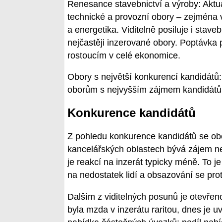
Renesance stavebnictví a výroby: Aktuá
technické a provozní obory – zejména vý
a energetika. Viditelně posiluje i stave
nejčastěji inzerované obory. Poptávka p
rostoucím v celé ekonomice.
Obory s největší konkurencí kandidátů:
oborům s nejvyšším zájmem kandidátů
Konkurence kandidátů
Z pohledu konkurence kandidátů se obor
kancelářských oblastech bývá zájem ne
je reakcí na inzerát typicky méně. To je
na nedostatek lidí a obsazování se pro
Dalším z viditelných posunů je otevřenos
byla mzda v inzerátu raritou, dnes je 