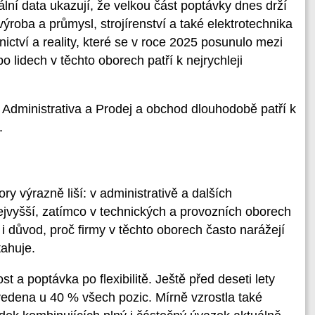
lní data ukazují, že velkou část poptávky dnes drží
roba a průmysl, strojírenství a také elektrotechnika
bnictví a reality, které se v roce 2025 posunulo mezi
o lidech v těchto oborech patří k nejrychleji
 Administrativa a Prodej a obchod dlouhodobě patří k
.
y výrazně liší: v administrativě a dalších
jvyšší, zatímco v technických a provozních oborech
 i důvod, proč firmy v těchto oborech často narážejí
tahuje.
t a poptávka po flexibilitě. Ještě před deseti lety
uvedena u 40 % všech pozic. Mírně vzrostla také