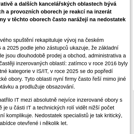
trativě a dalších kancelářských oblastech bývá
ch a provozních oborech je reakcí na inzerát
rmy v těchto oborech často narážejí na nedostatek
d svého spuštění rekapituluje vývoj na českém
6 a 2025 podle jeho zástupců ukazuje, že základní
ele jsou dlouhodobě prodej a obchod, administrativa a
častěji inzerovaných oblastí: zatímco v roce 2016 byly
né kategorie v IS/IT, v roce 2025 se do popředí
ické obory. Tyto oblasti nyní firmy často řeší mimo jiné
poptávku a prodlužuje obsazování.
patřilo IT mezi absolutně nejvíce inzerované obory s
e u části IT a technických rolí vidět nižší počet
í komplikuje. Nedostatek specialistů je tak kritický,
abídce otevřené i několik let.