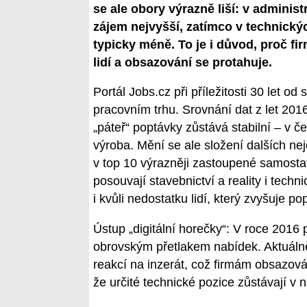
se ale obory výrazně liší: v adminis
zájem nejvyšší, zatímco v technický
typicky méně. To je i důvod, proč fi
lidí a obsazování se protahuje.
Portál Jobs.cz při příležitosti 30 let o
pracovním trhu. Srovnání dat z let 201
„páteř“ poptávky zůstává stabilní – v č
výroba. Mění se ale složení dalších nej
v top 10 výrazněji zastoupené samostat
posouvají stavebnictví a reality i techn
i kvůli nedostatku lidí, který zvyšuje 
Ústup „digitální horečky“: V roce 2016 
obrovským přetlakem nabídek. Aktuálně j
reakcí na inzerát, což firmám obsazován
že určité technické pozice zůstávají v n