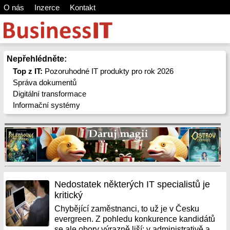
O nás
Inzerce
Kontakt
Nepřehlédněte:
Top z IT:
Pozoruhodné IT produkty pro rok 2026
Správa dokumentů
Digitální transformace
Informační systémy
Nedostatek některých IT specialistů je
kritický
Chybějící zaměstnanci, to už je v Česku
evergreen. Z pohledu konkurence kandidátů
se ale obory výrazně liší: v administrativě a