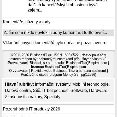
dalších kancelářských oblastech bývá
zájem...
Komentáře, názory a rady
Zatím sem nikdo nevložil žádný komentář. Buďte první...
Vkládání nových komentářů bylo dočasně pozastaveno.
©2011-2026 BusinessIT.cz, ISSN 1805-0522 | Názvy použité v
textech mohou být ochrannými známkami příslušných vlastníků.
Provozovatel: Bispiral, s.r.o., kontakt: BusinessIT(at)Bispiral.com |
Inzerce:
BusinessIT(at)Bispiral.com
O vydavateli
|
Pravidla webu BusinessIT.cz a ochrana soukromí
|
Používáme
účetní program Money S3
| pg(12536)
Hlavní rubriky:
Informační systémy
,
Mobilní technologie
,
Datová centra
,
Sítě
,
IT bezpečnost
,
Software
,
Hardware
,
Zkušenosti a názory
,
Speciály
Pozoruhodné IT produkty 2026