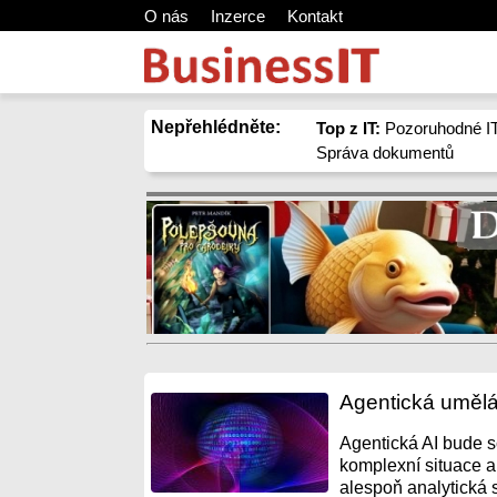
O nás
Inzerce
Kontakt
Nepřehlédněte:
Top z IT:
Pozoruhodné IT
Správa dokumentů
Agentická umělá
Agentická AI bude s
komplexní situace a
alespoň analytická s