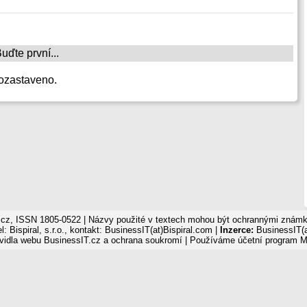
ďte první...
ozastaveno.
cz, ISSN 1805-0522 | Názvy použité v textech mohou být ochrannými známka
: Bispiral, s.r.o., kontakt: BusinessIT(at)Bispiral.com |
Inzerce:
BusinessIT(a
vidla webu BusinessIT.cz a ochrana soukromí
| Používáme
účetní program 