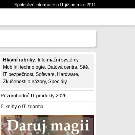
Spolehlivé informace o IT již od roku 2011
Hlavní rubriky:
Informační systémy
,
Mobilní technologie
,
Datová centra
,
Sítě
,
IT bezpečnost
,
Software
,
Hardware
,
Zkušenosti a názory
,
Speciály
Pozoruhodné IT produkty 2026
E-knihy o IT zdarma