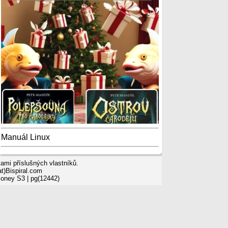
Manuál Linux
mi příslušných vlastníků.
t)Bispiral.com
Money S3
| pg(12442)