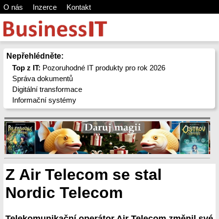
O nás
Inzerce
Kontakt
Nepřehlédněte:
Top z IT:
Pozoruhodné IT produkty pro rok 2026
Správa dokumentů
Digitální transformace
Informační systémy
Z Air Telecom se stal
Nordic Telecom
Telekomunikační operátor Air Telecom změnil své