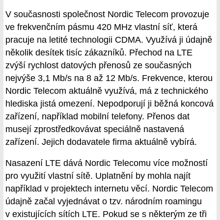
V současnosti společnost Nordic Telecom provozuje
ve frekvenčním pásmu 420 MHz vlastní síť, která
pracuje na letité technologii CDMA. Využívá ji údajně
několik desítek tisíc zákazníků. Přechod na LTE
zvýší rychlost datových přenosů ze současných
nejvýše 3,1 Mb/s na 8 až 12 Mb/s. Frekvence, kterou
Nordic Telecom aktuálně využívá, má z technického
hlediska jistá omezení. Nepodporují ji běžná koncová
zařízení, například mobilní telefony. Přenos dat
musejí zprostředkovávat speciálně nastavená
zařízení. Jejich dodavatele firma aktuálně vybírá.
Nasazení LTE dává Nordic Telecomu více možností
pro využití vlastní sítě. Uplatnění by mohla najít
například v projektech internetu věcí. Nordic Telecom
údajně začal vyjednávat o tzv. národním roamingu
v existujících sítích LTE. Pokud se s některým ze tři