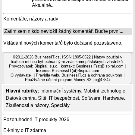
Aktuálně...
Komentáře, názory a rady
Zatím sem nikdo nevložil žádný komentář. Buďte první...
Vkládání nových komentářů bylo dočasně pozastaveno.
©2011-2026 BusinessIT.cz, ISSN 1805-0522 | Názvy použité v
textech mohou být ochrannými známkami příslušných vlastníků.
Provozovatel: Bispiral, s.r.o., kontakt: BusinessIT(at)Bispiral.com |
Inzerce:
BusinessIT(at)Bispiral.com
O vydavateli
|
Pravidla webu BusinessIT.cz a ochrana soukromí
|
Používáme
účetní program Money S3
| pg(4784)
Hlavní rubriky:
Informační systémy
,
Mobilní technologie
,
Datová centra
,
Sítě
,
IT bezpečnost
,
Software
,
Hardware
,
Zkušenosti a názory
,
Speciály
Pozoruhodné IT produkty 2026
E-knihy o IT zdarma