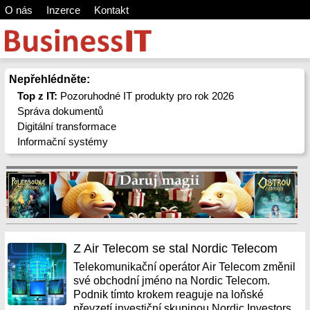
O nás
Inzerce
Kontakt
Nepřehlédněte:
Top z IT:
Pozoruhodné IT produkty pro rok 2026
Správa dokumentů
Digitální transformace
Informační systémy
Z Air Telecom se stal Nordic Telecom
Telekomunikační operátor Air Telecom změnil
své obchodní jméno na Nordic Telecom.
Podnik tímto krokem reaguje na loňské
převzetí investiční skupinou Nordic Investors.