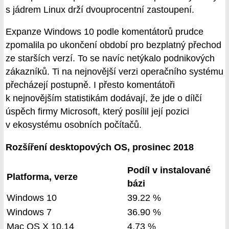
s jádrem Linux drží dvouprocentní zastoupení.
Expanze Windows 10 podle komentátorů prudce
zpomalila po ukončení období pro bezplatný přechod
ze starších verzí. To se navíc netýkalo podnikových
zákazníků. Ti na nejnovější verzi operačního systému
přecházejí postupně. I přesto komentátoři
k nejnovějším statistikám dodávají, že jde o dílčí
úspěch firmy Microsoft, který posílil její pozici
v ekosystému osobních počítačů.
Rozšíření desktopových OS, prosinec 2018
Podíl v instalované
Platforma, verze
bázi
Windows 10
39.22 %
Windows 7
36.90 %
Mac OS X 10.14
4.73 %