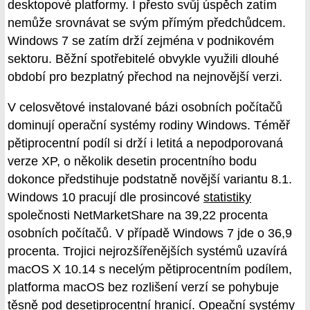
desktopové platformy. I přesto svůj úspěch zatím
nemůže srovnávat se svým přímým předchůdcem.
Windows 7 se zatím drží zejména v podnikovém
sektoru. Běžní spotřebitelé obvykle využili dlouhé
období pro bezplatný přechod na nejnovější verzi.
V celosvětové instalované bázi osobních počítačů
dominují operační systémy rodiny Windows. Téměř
pětiprocentní podíl si drží i letitá a nepodporovaná
verze XP, o několik desetin procentního bodu
dokonce předstihuje podstatně novější variantu 8.1.
Windows 10 pracují dle prosincové
statistiky
společnosti NetMarketShare na 39,22 procenta
osobních počítačů. V případě Windows 7 jde o 36,9
procenta. Trojici nejrozšířenějších systémů uzavírá
macOS X 10.14 s necelým pětiprocentním podílem,
platforma macOS bez rozlišení verzí se pohybuje
těsně pod desetiprocentní hranicí. Opeační systémy