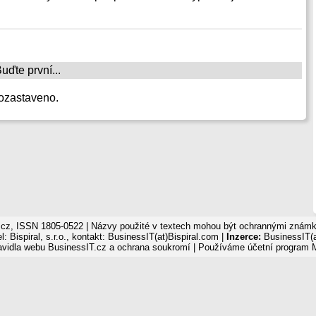
ďte první...
ozastaveno.
cz, ISSN 1805-0522 | Názvy použité v textech mohou být ochrannými známka
: Bispiral, s.r.o., kontakt: BusinessIT(at)Bispiral.com |
Inzerce:
BusinessIT(a
avidla webu BusinessIT.cz a ochrana soukromí
| Používáme
účetní program