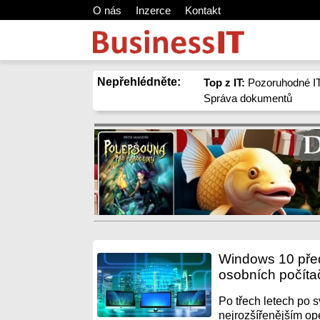
O nás
Inzerce
Kontakt
Nepřehlédněte:
Top z IT:
Pozoruhodné IT
Správa dokumentů
Windows 10 před
osobních počíta
Po třech letech po
nejrozšířenějším op