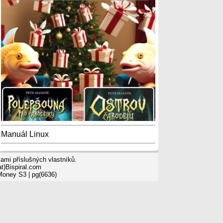
Manuál Linux
mi příslušných vlastníků.
t)Bispiral.com
 Money S3
| pg(6636)