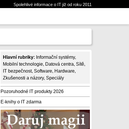
Spolehlivé informace o IT již od roku 2011
Hlavní rubriky:
Informační systémy
,
Mobilní technologie
,
Datová centra
,
Sítě
,
IT bezpečnost
,
Software
,
Hardware
,
Zkušenosti a názory
,
Speciály
Pozoruhodné IT produkty 2026
E-knihy o IT zdarma