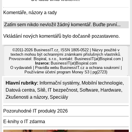
Komentáře, názory a rady
Zatím sem nikdo nevložil žádný komentář. Buďte první...
Vkládání nových komentářů bylo dočasně pozastaveno.
©2011-2026 BusinessIT.cz, ISSN 1805-0522 | Názvy použité v
textech mohou být ochrannými známkami příslušných vlastníků.
Provozovatel: Bispiral, s.r.o., kontakt: BusinessIT(at)Bispiral.com |
Inzerce:
BusinessIT(at)Bispiral.com
O vydavateli
|
Pravidla webu BusinessIT.cz a ochrana soukromí
|
Používáme
účetní program Money S3
| pg(2723)
Hlavní rubriky:
Informační systémy
,
Mobilní technologie
,
Datová centra
,
Sítě
,
IT bezpečnost
,
Software
,
Hardware
,
Zkušenosti a názory
,
Speciály
Pozoruhodné IT produkty 2026
E-knihy o IT zdarma