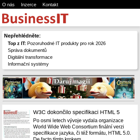
O nás
Inzerce
Kontakt
Nepřehlédněte:
Top z IT:
Pozoruhodné IT produkty pro rok 2026
Správa dokumentů
Digitální transformace
Informační systémy
W3C dokončilo specifikaci HTML 5
Po osmi letech vývoje vydala organizace
World Wide Web Consortium finální verzi
specifikace jazyka, či též formátu, HTML 5.0.
De facto tímto krokem...