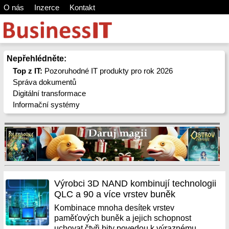
O nás
Inzerce
Kontakt
Nepřehlédněte:
Top z IT:
Pozoruhodné IT produkty pro rok 2026
Správa dokumentů
Digitální transformace
Informační systémy
Výrobci 3D NAND kombinují technologii
QLC a 90 a více vrstev buněk
Kombinace mnoha desítek vrstev
paměťových buněk a jejich schopnost
uchovat čtyři bity povedou k výraznému