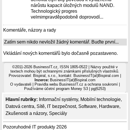
nárůstu kapacit úložných modulů NAND.
Technologický progres
velmimpravděpodobně doprovodí...
Komentáře, názory a rady
Zatím sem nikdo nevložil žádný komentář. Buďte první...
Vkládání nových komentářů bylo dočasně pozastaveno.
©2011-2026 BusinessIT.cz, ISSN 1805-0522 | Názvy použité v
textech mohou být ochrannými známkami příslušných vlastníků.
Provozovatel: Bispiral, s.r.o., kontakt: BusinessIT(at)Bispiral.com |
Inzerce:
BusinessIT(at)Bispiral.com
O vydavateli
|
Pravidla webu BusinessIT.cz a ochrana soukromí
|
Používáme
účetní program Money S3
| pg(6253)
Hlavní rubriky:
Informační systémy
,
Mobilní technologie
,
Datová centra
,
Sítě
,
IT bezpečnost
,
Software
,
Hardware
,
Zkušenosti a názory
,
Speciály
Pozoruhodné IT produkty 2026