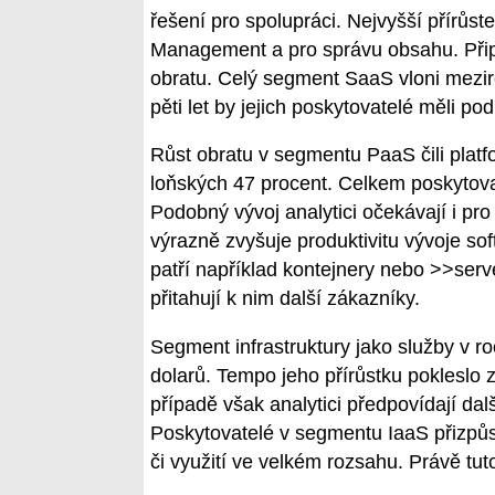
řešení pro spolupráci. Nejvyšší přírůs
Management a pro správu obsahu. Přips
obratu. Celý segment SaaS vloni meziro
pěti let by jejich poskytovatelé měli pod
Růst obratu v segmentu PaaS čili platf
loňských 47 procent. Celkem poskytovate
Podobný vývoj analytici očekávají i pro 
výrazně zvyšuje produktivitu vývoje sof
patří například kontejnery nebo >>serv
přitahují k nim další zákazníky.
Segment infrastruktury jako služby v r
dolarů. Tempo jeho přírůstku pokleslo 
případě však analytici předpovídají dal
Poskytovatelé v segmentu IaaS přizpůs
či využití ve velkém rozsahu. Právě tut