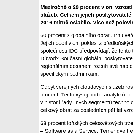
Meziročně o 29 procent vloni vzrost
služeb. Celkem jejich poskytovatelé u
2016 mírně oslabilo. Více než polovi
60 procent z globálního obratu trhu ve
Jejich podíl vloni poklesl z předloňský
společnosti IDC předpovídají, že tento 
Důvod? Současní globální poskytovatel
regionálním dosahem rozšíří své nabídky
specifickým podmínkám.
Odbyt veřejných cloudových služeb ros
procent. Tento vývoj podle analytiků ne
v historii řady jiných segmentů technol
celkový obrat za posledních pět let vzr
68 procent loňských celosvětových trž
– Software as a Service. Téměř dvě t