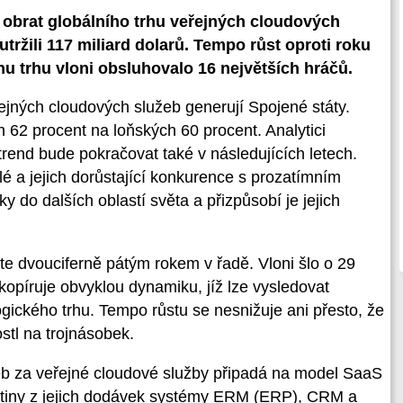
l obrat globálního trhu veřejných cloudových
tržili 117 miliard dolarů. Tempo růst oproti roku
nu trhu vloni obsluhovalo 16 největších hráčů.
řejných cloudových služeb generují Spojené státy.
ch 62 procent na loňských 60 procent. Analytici
trend bude pokračovat také v následujících letech.
é a jejich dorůstající konkurence s prozatímním
 do dalších oblastí světa a přizpůsobí je jejich
te dvouciferně pátým rokem v řadě. Vloni šlo o 29
kopíruje obvyklou dynamiku, jíž lze vysledovat
ogického trhu. Tempo růstu se nesnižuje ani přesto, že
ostl na trojnásobek.
eb za veřejné cloudové služby připadá na model SaaS
řetiny z jejich dodávek systémy ERM (ERP), CRM a