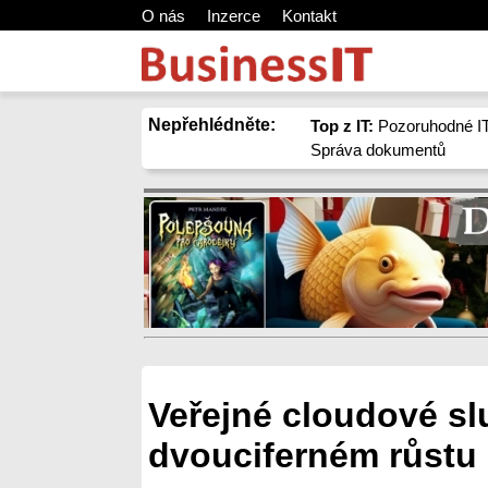
O nás
Inzerce
Kontakt
Nepřehlédněte:
Top z IT:
Pozoruhodné IT
Správa dokumentů
Veřejné cloudové sl
dvouciferném růstu