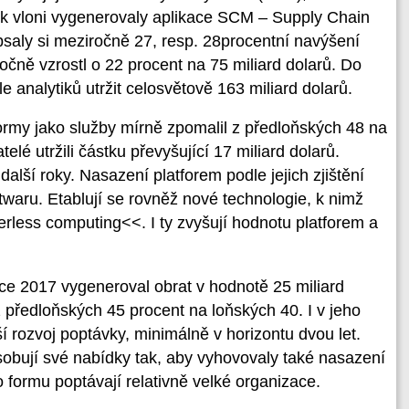
tek vloni vygenerovaly aplikace SCM – Supply Chain
aly si meziročně 27, resp. 28procentní navýšení
čně vzrostl o 22 procent na 75 miliard dolarů. Do
le analytiků utržit celosvětově 163 miliard dolarů.
ormy jako služby mírně zpomalil z předloňských 48 na
lé utržili částku převyšující 17 miliard dolarů.
další roky. Nasazení platforem podle jejich zjištění
twaru. Etablují se rovněž nové technologie, k nimž
erless computing<<. I ty zvyšují hodnotu platforem a
oce 2017 vygeneroval obrat v hodnotě 25 miliard
z předloňských 45 procent na loňských 40. I v jeho
ší rozvoj poptávky, minimálně v horizontu dvou let.
obují své nabídky tak, aby vyhovovaly také nasazení
o formu poptávají relativně velké organizace.