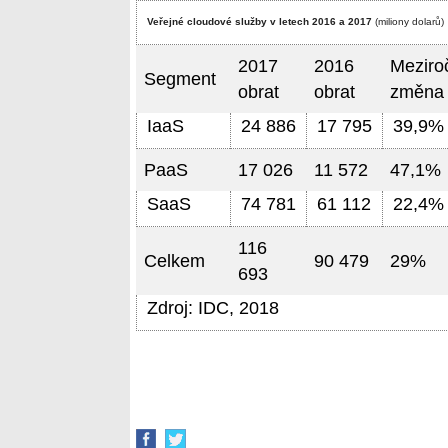
Veřejné cloudové služby v letech 2016 a 2017
(miliony dolarů)
2017
2016
Meziro
Segment
obrat
obrat
změna
IaaS
24 886
17 795
39,9%
PaaS
17 026
11 572
47,1%
SaaS
74 781
61 112
22,4%
116
Celkem
90 479
29%
693
Zdroj: IDC, 2018