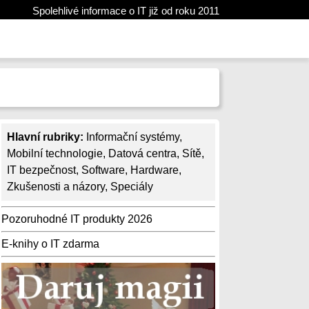
Spolehlivé informace o IT již od roku 2011
Hlavní rubriky:
Informační systémy
,
Mobilní technologie
,
Datová centra
,
Sítě
,
IT bezpečnost
,
Software
,
Hardware
,
Zkušenosti a názory
,
Speciály
Pozoruhodné IT produkty 2026
E-knihy o IT zdarma