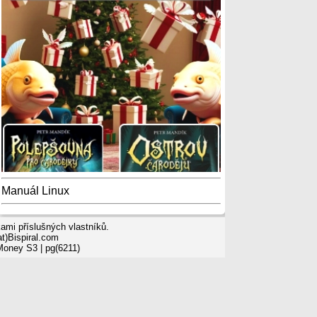
Manuál Linux
mi příslušných vlastníků.
t)Bispiral.com
 Money S3
| pg(6211)