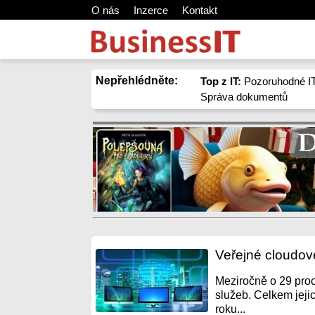
O nás
Inzerce
Kontakt
Nepřehlédněte:
Top z IT:
Pozoruhodné IT
Správa dokumentů
Veřejné cloudov
Meziročně o 29 proc
služeb. Celkem jejic
roku...