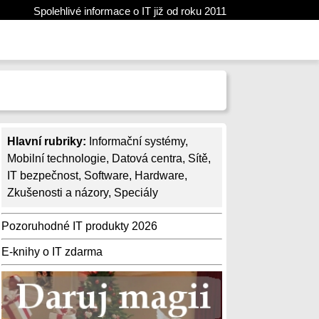
Spolehlivé informace o IT již od roku 2011
Hlavní rubriky:
Informační systémy
,
Mobilní technologie
,
Datová centra
,
Sítě
,
IT bezpečnost
,
Software
,
Hardware
,
Zkušenosti a názory
,
Speciály
Pozoruhodné IT produkty 2026
E-knihy o IT zdarma