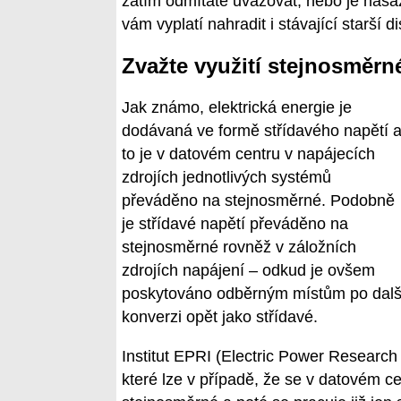
zatím odmítáte uvažovat, nebo je nas
vám vyplatí nahradit i stávající starší
Zvažte využití stejnosměrn
Jak známo, elektrická energie je
dodávaná ve formě střídavého napětí 
to je v datovém centru v napájecích
zdrojích jednotlivých systémů
převáděno na stejnosměrné. Podobně
je střídavé napětí převáděno na
stejnosměrné rovněž v záložních
zdrojích napájení – odkud je ovšem
poskytováno odběrným místům po dalš
konverzi opět jako střídavé.
Institut EPRI (Electric Power Research In
které lze v případě, že se v datovém c