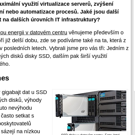
aximální využití virtualizace serverů, zvýšení
ní nebo automatizace procesů. Jaké jsou další
 na dalších úrovních IT infrastruktury?
ckou energii v datovém centru
věnujeme především o
í již delší dobu, zde se podíváme také na ta, která z
posledních letech. Vybrali jsme pro vás tři: Jedním z
ých disků disky SSD, dalším pak širší využití
ého.
nes
ý gigabajt dat u SSD
ých disků, výhody
tuto nevýhodu
 často setkat s
oskytovatelů
í sázejí na nízkou