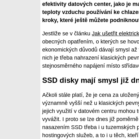
efektivity datových center, jako je m
teploty vzduchu používání ke chlaze
kroky, které ještě můžete podniknout
Jestliže se v článku
Jak ušetřit elektri
obecných opatřením, o kterých se hovoř
ekonomických důvodů dávají smysl až v 
nich je třeba nahrazení klasických pevn
stejnosměrného napájení místo střídav
SSD disky mají smysl již d
Ačkoli stále platí, že je cena za uložen
významně vyšší než u klasických pevn
jejich využití v datovém centru mohou 
vyvážit. I proto se lze dnes již poměrně
nasazením SSD třeba i u tuzemských p
hostingových služeb, a to i u těch, kteř