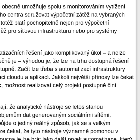
udu obecně umožňuje spolu s monitorováním vytížení
vého centra sdružovat výpočetní zátěž na vybraných
 totéž platí pochopitelně nejen pro výpočetní
něž pro síťovou infrastrukturu nebo pro systémy
tizačních řešení jako komplikovaný úkol – a nelze
ečně je – výhodou je, že lze na trhu dostupná řešení
pně. Začít lze třeba s automatizací infrastruktury
i cloudu a aplikací. Jakkoli největší přínosy lze čekat
, možnost realizovat celý projekt postupně činí
ají, že analytické nástroje se letos stanou
bjemům dat generovaným sociálními sítěmi,
 půjde o jediný reálný způsob, jak se s velkým
lze čekat, že tyto nástroje významně pomohou v
cna je lze brát jako další prvek automatizace, který