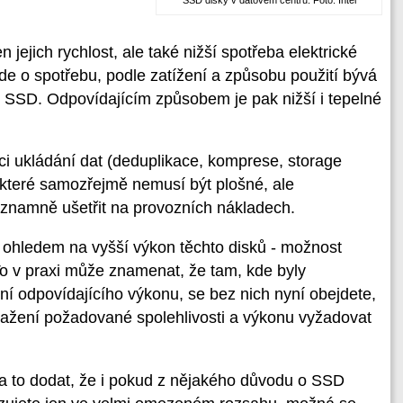
SSD disky v datovém centru. Foto: Intel
ejich rychlost, ale také nižší spotřeba elektrické
jde o spotřebu, podle zatížení a způsobu použití bývá
 SSD. Odpovídajícím způsobem je pak nižší i tepelné
aci ukládání dat (deduplikace, komprese, storage
 které samozřejmě nemusí být plošné, ale
ýznamně ušetřit na provozních nákladech.
s ohledem na vyšší výkon těchto disků - možnost
To v praxi může znamenat, že tam, kde byly
í odpovídajícího výkonu, se bez nich nyní obejdete,
ažení požadované spolehlivosti a výkonu vyžadovat
ě za to dodat, že i pokud z nějakého důvodu o SSD