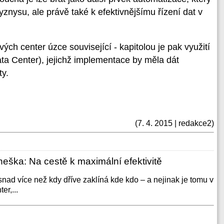
yznysu, ale právě také k efektivnějšímu řízení dat v
ch center úzce související - kapitolou je pak využití
a Center), jejichž implementace by měla dát
ty.
(7. 4. 2015 | redakce2)
eška: Na cestě k maximální efektivitě
snad více než kdy dříve zaklíná kde kdo – a nejinak je tomu v
er,...