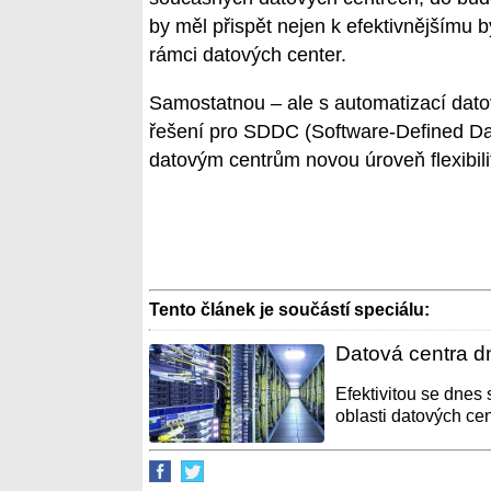
by měl přispět nejen k efektivnějšímu b
rámci datových center.
Samostatnou – ale s automatizací datový
řešení pro SDDC (Software-Defined Dat
datovým centrům novou úroveň flexibili
Tento článek je součástí speciálu:
Datová centra dn
Efektivitou se dnes 
oblasti datových cent