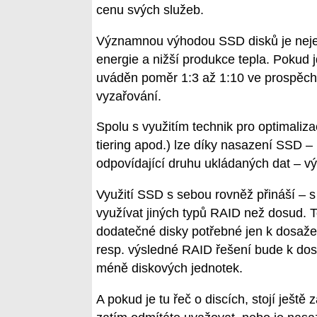
cenu svých služeb.
Významnou výhodou SSD disků je nejen j
energie a nižší produkce tepla. Pokud 
uváděn poměr 1:3 až 1:10 ve prospěch
vyzařování.
Spolu s využitím technik pro optimaliz
tiering apod.) lze díky nasazení SSD –
odpovídající druhu ukládaných dat – v
Využití SSD s sebou rovněž přináší – 
využívat jiných typů RAID než dosud. 
dodatečné disky potřebné jen k dosažen
resp. výsledné RAID řešení bude k dos
méně diskových jednotek.
A pokud je tu řeč o discích, stojí ješt