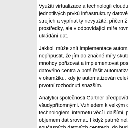
Využití virtualizace a technologií clo
jednotlivých prvků infrastruktury dato
strojích a vypínat ty nevyužité, přičemž
prostředky, ale v odpovídající míře rov
ukládání dat.
Jakkoli může znít implementace automa
nepřipustit, že jím do značné míry skut
mnohdy pořizovat a implementovat postu
datového centra a poté řešit automatizac
v okamžiku, kdy je automatizován celek
prvotní rozhodnutí snazším.
Analytici společnosti Gartner předpovíd
všudypřítomnými. Vzhledem k velkým o
technologiemi internetu věcí i dalšími,
objemem dat srovnat. I když patrně ne
současných datových centrech, do budou