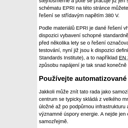
stejnosměrné a poté se pracuje již jen
schématu EPRI na této stránce můžete 
řešení se střídavým napětím 380 V.
Podle materiálů EPRI je dané řešení vh
dispozici vybavení schopné standardně 
před několika lety se o řešení označo
testování, nyní již jsou k dispozici d
Standards Institute), a to například
EN 
způsobu napájení je tak snad konečně
Používejte automatizované
Jakkoli může znít tato rada jako samo
centrum se typicky skládá z velkého m
úložné až po podpůrnou infrastrukturu 
významné úspory energie. A nejde jen o
samozřejmě.