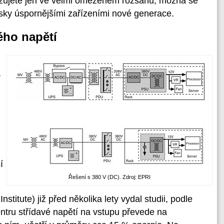
azujete jen ve velmi omezeném rozsahu, možná se
 disky úspornějšími zařízeními nové generace.
ého napětí
a
í
Řešení s 380 V (DC). Zdroj: EPRI
stitute) již před několika lety vydal studii, podle
entru střídavé napětí na vstupu převede na