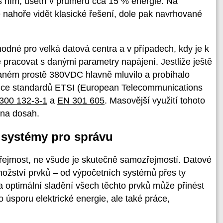
 s ním, ušetří v průměru cca 15 % energie. Na
nahoře vidět klasické řešení, dole pak navrhované
odné pro velká datová centra a v případech, kdy je k
pracovat s danými parametry napájení. Jestliže ještě
vaném prostě 380VDC hlavně mluvilo a probíhalo
efinice standardů ETSI (European Telecommunications
300 132-3-1
a
EN 301 605
. Masovější využití tohoto
 na dosah.
 systémy pro správu
zřejmost, ne všude je skutečně samozřejmostí. Datové
nožství prvků – od výpočetních systémů přes ty
a optimální sladění všech těchto prvků může přinést
 úsporu elektrické energie, ale také práce,