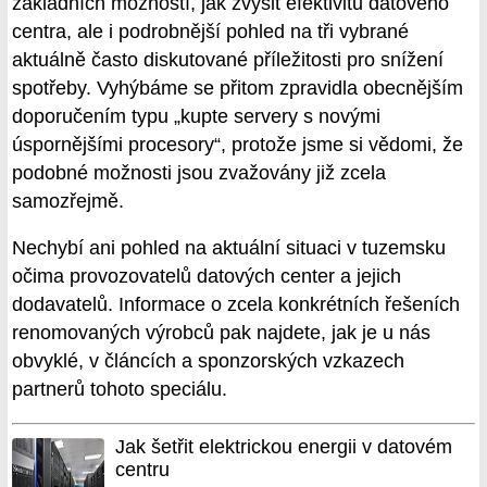
základních možností, jak zvýšit efektivitu datového
centra, ale i podrobnější pohled na tři vybrané
aktuálně často diskutované příležitosti pro snížení
spotřeby. Vyhýbáme se přitom zpravidla obecnějším
doporučením typu „kupte servery s novými
úspornějšími procesory“, protože jsme si vědomi, že
podobné možnosti jsou zvažovány již zcela
samozřejmě.
Nechybí ani pohled na aktuální situaci v tuzemsku
očima provozovatelů datových center a jejich
dodavatelů. Informace o zcela konkrétních řešeních
renomovaných výrobců pak najdete, jak je u nás
obvyklé, v článcích a sponzorských vzkazech
partnerů tohoto speciálu.
Jak šetřit elektrickou energii v datovém
centru