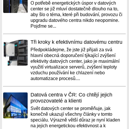
O potřebě energetických úspor v datových
center se již mluví dostatečně dlouho na to,
aby šlo o téma, které při budování, provozu či
upgradu datového centra nikdo neopomine.
Pojďme se...
Tři kroky k efektivnímu datovému centru
Předpokládejme, že jste již přijali za svá
hlavní obecná doporučení týkající zvýšení
efektivity datových center, jako je maximální
využití virtualizace serverů, zvýšení teploty
vzduchu používání ke chlazení nebo
automatizace procesů....
Datová centra v ČR: Co chtějí jejich
provozovatelé a klienti
Svět datových center se proměňuje, jak
konečně ukazují všechny články v tomto
speciálu. Výrazně větší důraz je nyní kladen
na jejich energetickou efektivnost a k