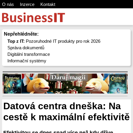
O nás
Inzerce
Kontakt
Nepřehlédněte:
Top z IT:
Pozoruhodné IT produkty pro rok 2026
Správa dokumentů
Digitální transformace
Informační systémy
Datová centra dneška: Na
cestě k maximální efektivitě
Efektivitou se dnes snad více než kdy dříve