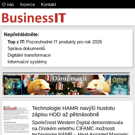
O nás
Inzerce
Kontakt
Nepřehlédněte:
Top z IT:
Pozoruhodné IT produkty pro rok 2026
Správa dokumentů
Digitální transformace
Informační systémy
Technologie HAMR navýší hustotu
zápisu HDD až pětinásobně
Společnost Western Digital demonstrovala
na čínském veletrhu CIFAMC možnosti
technologie HAMR – Heat-Assisted Magnetic