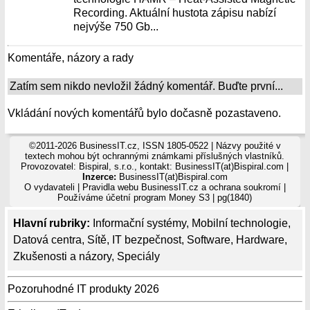
Recording. Aktuální hustota zápisu nabízí
nejvýše 750 Gb...
Komentáře, názory a rady
Zatím sem nikdo nevložil žádný komentář. Buďte první...
Vkládání nových komentářů bylo dočasně pozastaveno.
©2011-2026 BusinessIT.cz, ISSN 1805-0522 | Názvy použité v
textech mohou být ochrannými známkami příslušných vlastníků.
Provozovatel: Bispiral, s.r.o., kontakt: BusinessIT(at)Bispiral.com |
Inzerce:
BusinessIT(at)Bispiral.com
O vydavateli
|
Pravidla webu BusinessIT.cz a ochrana soukromí
|
Používáme
účetní program Money S3
| pg(1840)
Hlavní rubriky:
Informační systémy
,
Mobilní technologie
,
Datová centra
,
Sítě
,
IT bezpečnost
,
Software
,
Hardware
,
Zkušenosti a názory
,
Speciály
Pozoruhodné IT produkty 2026