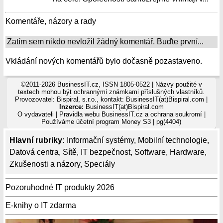
Komentáře, názory a rady
Zatím sem nikdo nevložil žádný komentář. Buďte první...
Vkládání nových komentářů bylo dočasně pozastaveno.
©2011-2026 BusinessIT.cz, ISSN 1805-0522 | Názvy použité v
textech mohou být ochrannými známkami příslušných vlastníků.
Provozovatel: Bispiral, s.r.o., kontakt: BusinessIT(at)Bispiral.com |
Inzerce:
BusinessIT(at)Bispiral.com
O vydavateli
|
Pravidla webu BusinessIT.cz a ochrana soukromí
|
Používáme
účetní program Money S3
| pg(4404)
Hlavní rubriky:
Informační systémy
,
Mobilní technologie
,
Datová centra
,
Sítě
,
IT bezpečnost
,
Software
,
Hardware
,
Zkušenosti a názory
,
Speciály
Pozoruhodné IT produkty 2026
E-knihy o IT zdarma