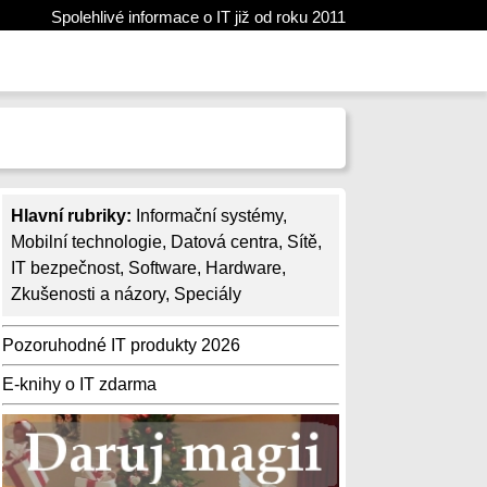
Spolehlivé informace o IT již od roku 2011
Hlavní rubriky:
Informační systémy
,
Mobilní technologie
,
Datová centra
,
Sítě
,
IT bezpečnost
,
Software
,
Hardware
,
Zkušenosti a názory
,
Speciály
Pozoruhodné IT produkty 2026
E-knihy o IT zdarma