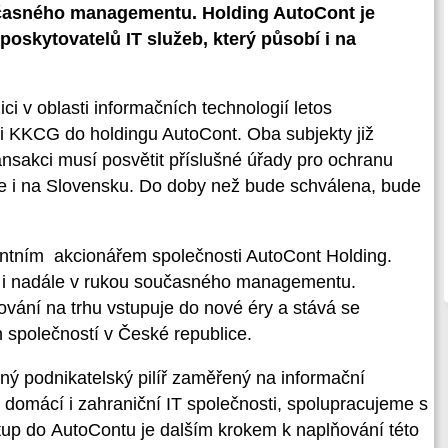
učasného managementu. Holding AutoCont je
oskytovatelů IT služeb, který působí i na
i v oblasti informačních technologií letos
ti KKCG do holdingu AutoCont. Oba subjekty již
ansakci musí posvětit příslušné úřady pro ochranu
e i na Slovensku. Do doby než bude schválena, bude
tním akcionářem společnosti AutoCont Holding.
ává i nadále v rukou současného managementu.
vání na trhu vstupuje do nové éry a stává se
h společností v České republice.
lný podnikatelský pilíř zaměřený na informační
 domácí i zahraniční IT společnosti, spolupracujeme s
up do AutoContu je dalším krokem k naplňování této