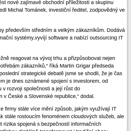
ést nové zajímavé obchodní příležitosti a skupinu
edl Michal Tománek, investiční ředitel, zodpovědný ve
žby především středním a velkým zákazníkům. Dodává
rmační systémy,vyvíjí software a nabízí outsourcing IT
žně reagovat na vývoj trhu a přizpůsobovat nejen
potřebám zákazníků,“ říká Martin Grigar předseda
poslední strategické debatě jsme se shodli, že je čas
em je dnes oznámené spojení s investorem, od
rozvoji společnosti a její růst do
en v České a Slovenské republice,“ dodal.
e firmy stále více mění způsob, jakým využívají IT
ak stále rostoucím fenoménem cloudových služeb, ale
šit rizika spojená s bezpečností informačních