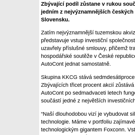
Zbývající podíl zůstane v rukou so
jedním z nejvýznamnějších českých p
Slovensku.
Zatím nejvýznamnější tuzemskou akvizic
představuje vstup investiční společnos
uzavřely příslušné smlouvy, přičemž tr
hospodářské soutěže v České republic
AutoCont jednat samostatně.
Skupina KKCG stává sedmdesátiprocen
Zbývajících třicet procent akcií zůst
AutoCont po sedmadvaceti letech fungo
součástí jedné z největších investičníc
“Naší dlouhodobou vizí je vybudovat si
technologie. Máme v portfoliu zajímavé
technologickým gigantem Foxconn. Vst