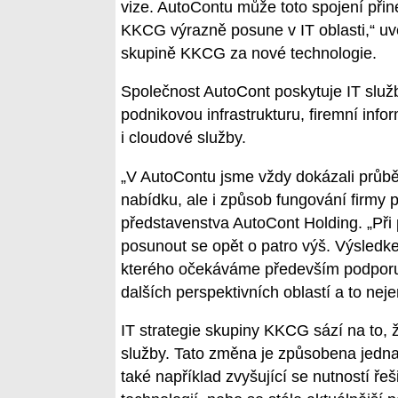
vize. AutoContu může toto spojení přin
KKCG výrazně posune v IT oblasti,“ uv
skupině KKCG za nové technologie.
Společnost AutoCont poskytuje IT slu
podnikovou infrastrukturu, firemní info
i cloudové služby.
„V AutoContu jsme vždy dokázali průbě
nabídku, ale i způsob fungování firmy 
představenstva AutoCont Holding. „Při 
posunout se opět o patro výš. Výsledk
kterého očekáváme především podporu v 
dalších perspektivních oblastí a to nej
IT strategie skupiny KKCG sází na to, ž
služby. Tato změna je způsobena jedn
také například zvyšující se nutností ře