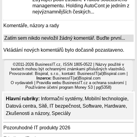
managementu. Holding AutoCont je jedním z
nejvýznamnějších českých...
Komentáře, názory a rady
Zatím sem nikdo nevložil žádný komentář. Buďte první...
Vkládání nových komentářů bylo dočasně pozastaveno.
©2011-2026 BusinessIT.cz, ISSN 1805-0522 | Názvy použité v
textech mohou být ochrannými známkami příslušných vlastníků.
Provozovatel: Bispiral, s.r.o., kontakt: BusinessIT(at)Bispiral.com |
Inzerce:
BusinessIT(at)Bispiral.com
O vydavateli
|
Pravidla webu BusinessIT.cz a ochrana soukromí
|
Používáme
účetní program Money S3
| pg(5358)
Hlavní rubriky:
Informační systémy
,
Mobilní technologie
,
Datová centra
,
Sítě
,
IT bezpečnost
,
Software
,
Hardware
,
Zkušenosti a názory
,
Speciály
Pozoruhodné IT produkty 2026