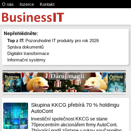
O nás
Inzerce
Kontakt
Nepřehlédněte:
Top z IT:
Pozoruhodné IT produkty pro rok 2026
Správa dokumentů
Digitální transformace
Informační systémy
Skupina KKCG přebírá 70 % holdingu
AutoCont
Investiční společnost KKCG se stane
70procentním akcionářem firmy AutoCont.
Zbývající podíl zůstane v rukou současného