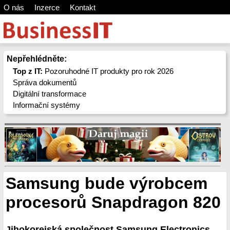
O nás
Inzerce
Kontakt
Nepřehlédněte:
Top z IT:
Pozoruhodné IT produkty pro rok 2026
Správa dokumentů
Digitální transformace
Informační systémy
Samsung bude výrobcem
procesorů Snapdragon 820
Jihokorejská společnost Samsung Electronics