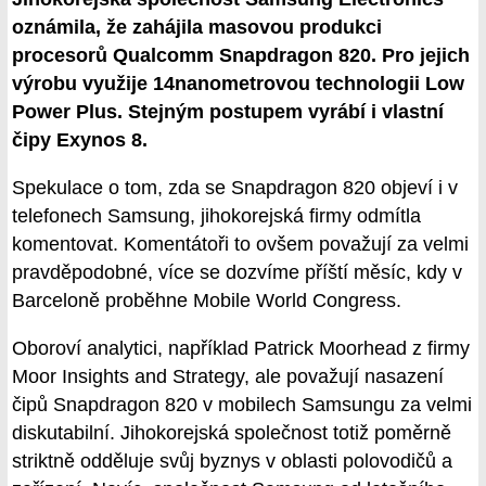
oznámila, že zahájila masovou produkci
procesorů Qualcomm Snapdragon 820. Pro jejich
výrobu využije 14nanometrovou technologii Low
Power Plus. Stejným postupem vyrábí i vlastní
čipy Exynos 8.
Spekulace o tom, zda se Snapdragon 820 objeví i v
telefonech Samsung, jihokorejská firmy odmítla
komentovat. Komentátoři to ovšem považují za velmi
pravděpodobné, více se dozvíme příští měsíc, kdy v
Barceloně proběhne Mobile World Congress.
Oboroví analytici, například Patrick Moorhead z firmy
Moor Insights and Strategy, ale považují nasazení
čipů Snapdragon 820 v mobilech Samsungu za velmi
diskutabilní. Jihokorejská společnost totiž poměrně
striktně odděluje svůj byznys v oblasti polovodičů a