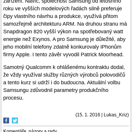
zařízení. Navíc, společnost Samsung od letošního
roku ve vyšších modelových řadách silně preferuje
čipy vlastního návrhu a produkce, využívá přitom
samozřejmě architekturu ARM. Na druhou stranu má
Snapdragon 820 vyšší výkon na spotřebovaný watt
energie než Exynos. A pro Samsung je důležité, aby
jeho mobilní telefony zdatně konkurovaly iPhonům
firmy Apple. I tento závěr vyvodil Patrick Moorhead.
Samotný Qualcomm k ohlášenému kontraktu dodal,
že vždy využíval služby různých výrobců polovodičů
a tento kurz si udrží i do budoucna. Aktuální volbu
Samsungu zdůvodnil parametry produkčního
procesu.
(15. 1. 2016 | Lukas_Kriz)
Komentáře, názory a rady